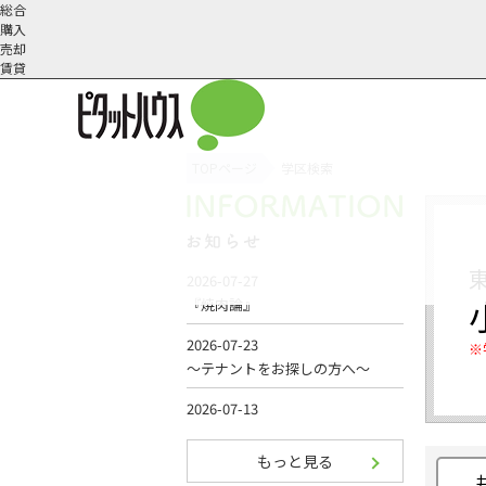
総合
購入
売却
賃貸
TOPページ
学区検索
オーナー様へ
契約内容・更新等
会社概要
スタッフ紹介
賃貸業務内容
住まいのトラブル
採
※
もっと見る