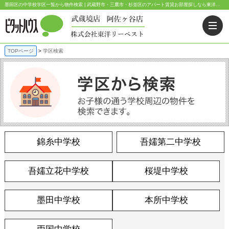
墨田区の中学校学区一覧から物件検索 | 武蔵野市・三鷹市・杉並区のアパート賃貸お部屋探しなら東洋リーベスト｜ピタットハウス武蔵境店・阿佐ヶ谷店
TOPページ
学区検索
錦糸中学校
吾嬬第二中学校
吾嬬立花中学校
桜堤中学校
墨田中学校
本所中学校