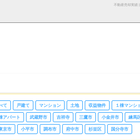
不動産売却実績 
る諸費用
産売却
採用情
杉並区の不動産売却
お知らせ・ブロ
仲介と買取の違い
お問い合わ
売却の不動産会社選び
報
グ
せ
べて
戸建て
マンション
土地
収益物件
１棟マンシ
棟アパート
武蔵野市
吉祥寺
三鷹市
小金井市
練馬
東京市
小平市
調布市
府中市
杉並区
国分寺市