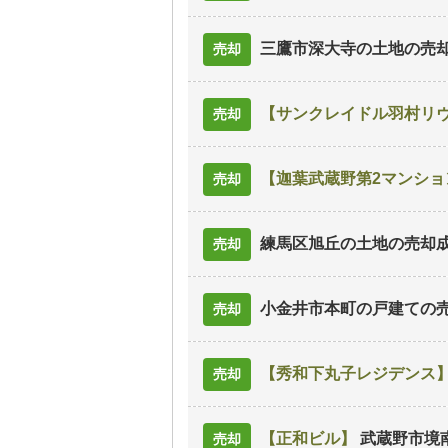
三鷹市深大寺の土地
の売
売却
サンクレイドル羽村リ
売却
迦葉武蔵野第2マンショ
売却
練馬区旭丘の土地
の売却
売却
小金井市本町の戸建て
の
売却
秀和下丸子レジデンス
売却
正和ビル
武蔵野市境
売却