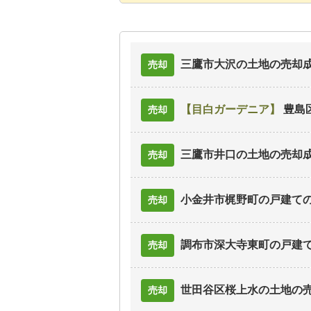
三鷹市大沢の土地
の売却
売却
目白ガーデニア
豊島
売却
三鷹市井口の土地
の売却
売却
小金井市梶野町の戸建て
売却
調布市深大寺東町の戸建
売却
世田谷区桜上水の土地
の
売却