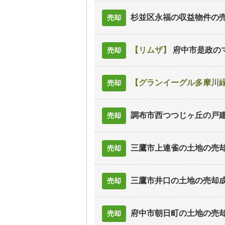
杉並区永福の収益物件
の
売却
リムザ
府中市是政の
売却
グランイーグル多摩川
売却
調布市西つつじヶ丘の戸
売却
三鷹市上連雀の土地
の売
売却
三鷹市井口の土地
の売却
売却
府中市朝日町の土地
の売
売却