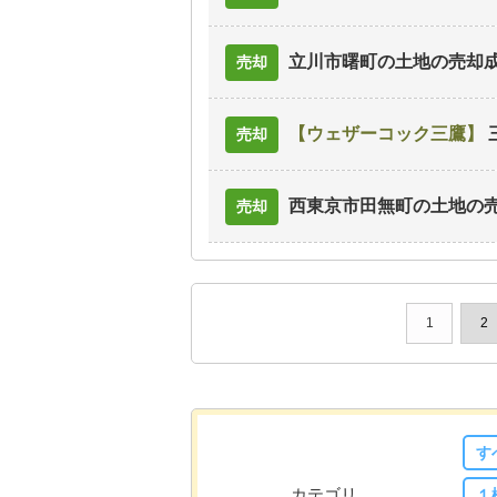
立川市曙町の土地
の売却
売却
ウェザーコック三鷹
売却
西東京市田無町の土地
の
売却
1
2
す
カテゴリ
１