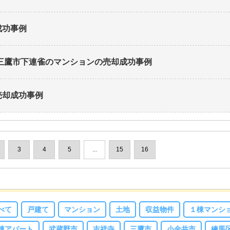
成功事例
三鷹市下連雀のマンション
の売却成功事例
売却成功事例
3
4
5
...
15
16
べて
戸建て
マンション
土地
収益物件
１棟マンシ
棟アパート
武蔵野市
吉祥寺
三鷹市
小金井市
練馬