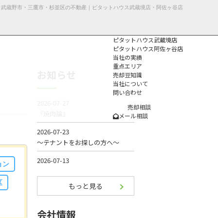
| 武蔵野市・三鷹市・杉並区の不動産｜ピタットハウス武蔵境店・阿佐ヶ谷店
ピタットハウス武蔵境店
ピタットハウス阿佐ヶ谷店
当社の実績
重点エリア
お知らせ
売却豆知識
当社について
問い合わせ
個人情報保護方
針
売却相談
メール相談
ョン
区
もっと見る
会社情報