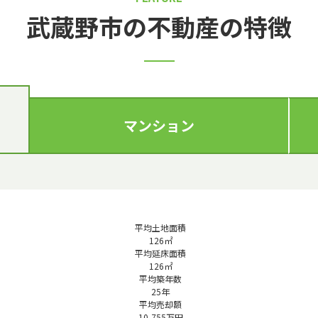
武蔵野市の不動産の特徴
マンション
平均土地面積
126
㎡
平均延床面積
126
㎡
平均築年数
25
年
平均売却額
10,755
万円