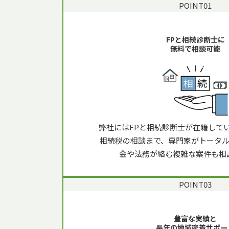
POINT
01
FPと相続診断士に
無料で相談可能
弊社にはFPと相続診断士が在籍して
相続税の相談まで、専門家がトータ
金や法務が絡む複雑な案件も相
POINT
03
豊富な実績
と
長年の地域密着サポー