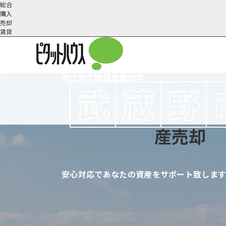
総合
購入
売却
賃貸
愛されて地域密着
35
年
武蔵野市の不動産売却
不動産売却の流れ
会社概
スタッフ紹
不動産売却にかか
三鷹市の不動
要
介
産売却
安心対応であなたの資産をサポート致しま