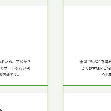
いるため、売却から
全国で約620店
ルサポートを行い税
じてお客様をご紹
談可能です。
うお
ト