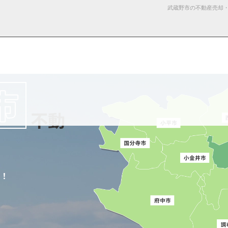
武蔵野市の不動産売却
る諸費用
産売却
採用情
杉並区の不動産売却
お知らせ・ブロ
仲介と買取の違い
お問い合わ
売却の不動産会社選び
報
グ
せ
不動
す！