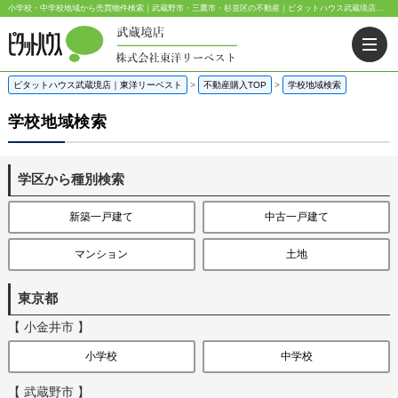
小学校・中学校地域から売買物件検索｜武蔵野市・三鷹市・杉並区の不動産｜ピタットハウス武蔵境店・阿佐ヶ谷店
ピタットハウス武蔵境店｜東洋リーベスト
>
不動産購入TOP
>
学校地域検索
学校地域検索
学区から種別検索
新築一戸建て
中古一戸建て
マンション
土地
東京都
【 小金井市 】
小学校
中学校
【 武蔵野市 】