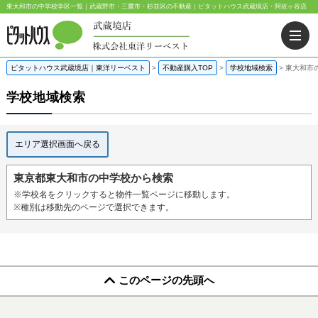
東大和市の中学校学区一覧｜武蔵野市・三鷹市・杉並区の不動産｜ピタットハウス武蔵境店・阿佐ヶ谷店
ピタットハウス武蔵境店｜東洋リーベスト
>
不動産購入TOP
>
学校地域検索
>
東大和市
学校地域検索
エリア選択画面へ戻る
東京都東大和市の中学校から検索
※学校名をクリックすると物件一覧ページに移動します。
※種別は移動先のページで選択できます。
このページの先頭へ