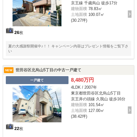
京王線 千歳烏山 徒歩17分
建物面積
78.83㎡
土地面積
100.07㎡
(30.27坪)
26
枚
夏の大感謝祭開催中♪！！ キャンペーン内容はプレゼント情報をご覧下さ
い
世田谷区北烏山5丁目の中古一戸建て
NEW
8,480万円
一戸建て
4LDK / 2007年
東京都世田谷区北烏山5丁目
京王井の頭線 久我山 徒歩16分
建物面積
101.54㎡
土地面積
127.00㎡
(38.42坪)
22
枚