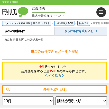
東京都 世田谷区
ピタットハウス武蔵境店｜東洋リーベスト
>
不動産購入TOP
>
物件検索
>
東京都 世田谷
現在の検索条件
さらに条件を絞り込む
東京都 世田谷区 の検索結果一覧
この条件で新着メールを登録
6件
見つかりました！
会員登録をすると全
1500
件の中から探せます。
今すぐ見る
条件を絞り込む