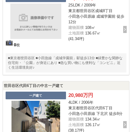
2SLDK / 2009年
東京都世田谷区成城8丁目
小田急小田原線 成城学園前 徒歩
12分
建物面積
108㎡
土地面積
136.67㎡
(41.34坪)
0
枚
■東京都世田谷区 ■小田急線「成城学園前」駅徒歩13分 ■緑豊かな閑静な
住宅街・「公園」が身近にあり ■急な買い物にも便利な「コンビニ」近
く生活環境良好♪
世田谷区代田6丁目の中古一戸建て
20,980万円
一戸建て
4LDK / 2006年
東京都世田谷区代田6丁目
小田急小田原線 下北沢 徒歩8分
建物面積
134.34㎡
土地面積
126.17㎡
(38.17坪)