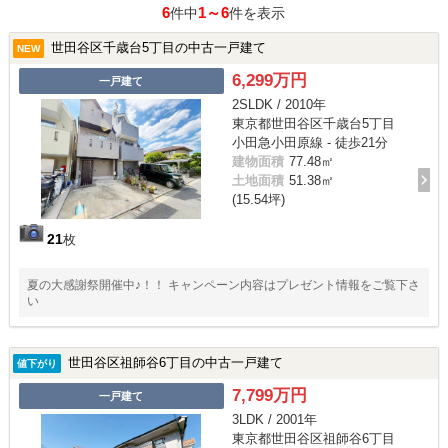
6
1～6
件中
件を表示
世田谷区千歳台5丁目の中古一戸建て
NEW
6,299万円
一戸建て
2SLDK / 2010年
東京都世田谷区千歳台5丁目
小田急小田原線 - 徒歩21分
建物面積
77.48㎡
土地面積
51.38㎡
(15.54坪)
21
枚
夏の大感謝祭開催中♪！！ キャンペーン内容はプレゼント情報をご覧下さ
い
世田谷区祖師谷6丁目の中古一戸建て
値下がり
7,799万円
一戸建て
3LDK / 2001年
東京都世田谷区祖師谷6丁目