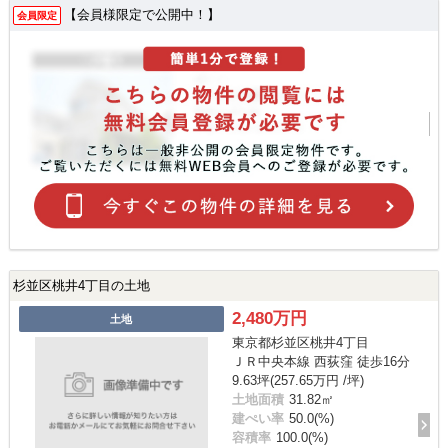
【会員様限定で公開中！】
会員限定
杉並区桃井4丁目の土地
2,480万円
土地
東京都杉並区桃井4丁目
ＪＲ中央本線 西荻窪 徒歩16分
9.63坪(257.65万円 /坪)
土地面積
31.82㎡
建ぺい率
50.0(%)
容積率
100.0(%)