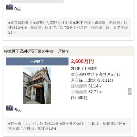
0
枚
■東京都杉並区 ■緑豊かな閑静な住宅街 ■JR中央線・総武線「西荻窪」駅
徒歩16分 ■「西荻窪」駅までバスで2分！バス停「桃井四丁目」まで徒歩
2分！
杉並区下高井戸5丁目の中古一戸建て
2,600万円
一戸建て
2LDK / 1963年
東京都杉並区下高井戸5丁目
京王線 上北沢 徒歩11分
建物面積
61.14㎡
土地面積
57.71㎡
(17.46坪)
5
枚
■京王線「上北沢」駅徒歩11分 ■京王井の頭線 「浜田山」駅徒歩17分 ■
京王線「八幡山」駅徒歩18分