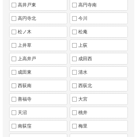
高井戸東
高円寺南
高円寺北
今川
松ノ木
松庵
上井草
上荻
上高井戸
成田西
成田東
清水
西荻南
西荻北
善福寺
大宮
天沼
桃井
南荻窪
梅里