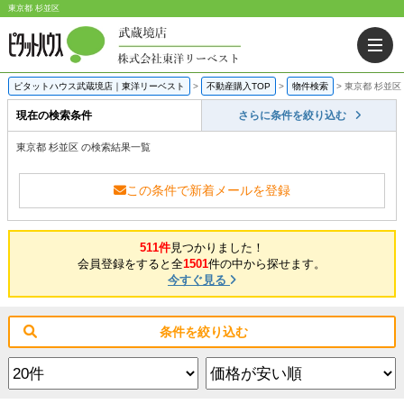
東京都 杉並区
ピタットハウス武蔵境店｜東洋リーベスト
>
不動産購入TOP
>
物件検索
>
東京都 杉並区
現在の検索条件
さらに条件を絞り込む
東京都 杉並区 の検索結果一覧
この条件で新着メールを登録
511件
見つかりました！
会員登録をすると全
1501
件の中から探せます。
今すぐ見る
条件を絞り込む