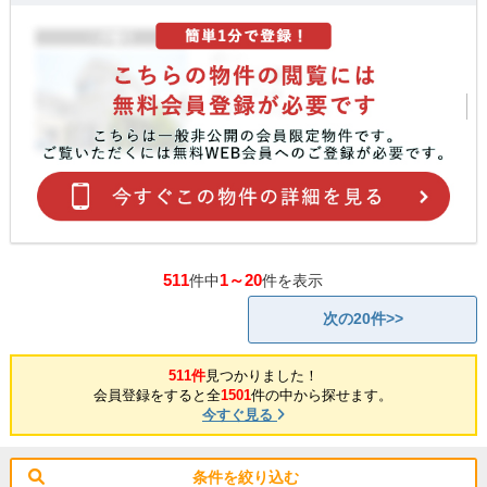
511
1～20
件中
件を表示
次の20件>>
511件
見つかりました！
会員登録をすると全
1501
件の中から探せます。
今すぐ見る
条件を絞り込む