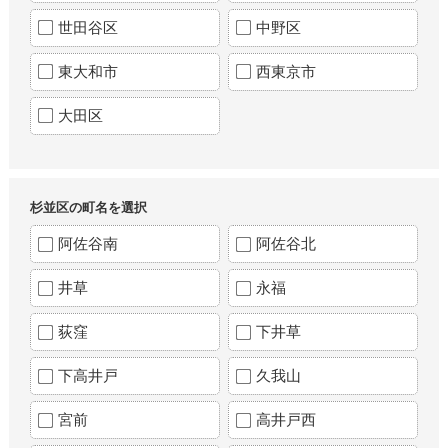
世田谷区
中野区
東大和市
西東京市
大田区
杉並区の町名を選択
阿佐谷南
阿佐谷北
井草
永福
荻窪
下井草
下高井戸
久我山
宮前
高井戸西