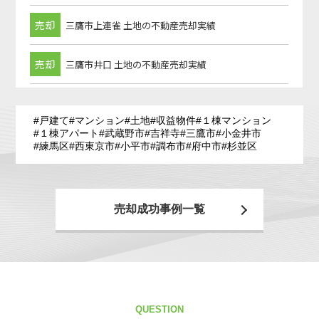
#戸建て
#マンション
#土地
#収益物件
#１棟マンション
#１棟アパート
#武蔵野市
#吉祥寺
#三鷹市
#小金井市
#練馬区
#西東京市
#小平市
#調布市
#府中市
#杉並区
売却成功事例一覧
QUESTION