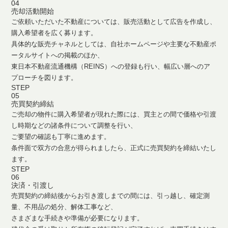
04
売却活動開始
ご依頼いただいた不動産については、販売活動として広告を作成し、
購入希望者を広く募ります。
具体的な販売チャネルとしては、自社ホームページや主要な不動産ポ
ータルサイトへの掲載のほか、
東日本不動産流通機構（REINS）への登録も行い、幅広い層へのア
プローチを図ります。
STEP
05
売買契約締結
ご売却の物件に購入希望者が現れた際には、買主との間で価格や引渡
し時期などの諸条件について調整を行い、
ご要望の確認も丁寧に進めます。
条件面で双方の合意が得られましたら、正式に売買契約を締結いたし
ます。
STEP
06
決済・引渡し
売買契約の締結後からお引き渡しまでの間には、引っ越し、確定測
量、不用品の処分、解体工事など、
さまざまな手続きや準備が必要になります。