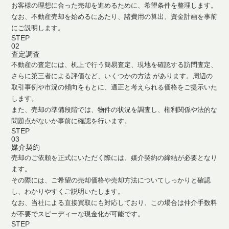
お客様の理想に合った売却を進めるために、希望条件を整理します。
なお、不動産売却を始めるにあたり、諸費用の算出、資金計画を事前
にご説明します。
STEP
02
査定調査
不動産の査定には、机上で行う簡易査定、現地を確認する訪問査定、
さらに第三者による評価など、いくつかの方法 があります。周辺の
取引事例や市況の傾向をもとに、適正と考えられる価格をご提示いた
します。
また、売却の準備段階では、物件の状況を調査し、権利関係や法的な
問題点がないか事前に確認を行います。
STEP
03
媒介契約
売却のご依頼を正式にいただく際には、媒介契約の締結が必要となり
ます。
その際には、ご希望の売却価格や売却方法についてしっかりと確認
し、わかりやすくご説明いたします。
なお、当社による直接買取にも対応しており、この場合は仲介手数料
が不要でスピーディーな現金化が可能です。
STEP