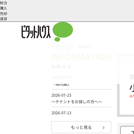
総合
購入
売却
賃貸
TOPページ
学区検索
オーナー様へ
契約内容・更新等
会社概要
スタッフ紹介
賃貸業務内容
住まいのトラブル
採
※
もっと見る