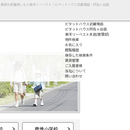
ート賃貸お部屋探しなら東洋リーベスト｜ピタットハウス武蔵境店・阿佐ヶ谷店
ピタットハウス武蔵境店
ピタットハウス阿佐ヶ谷店
東洋リーベスト本店(管理部)
物件検索
お気に入り
閲覧履歴
保存した検索条件
個人情報保護方針
賃貸管理
ご入居者様
当社について
問い合わせ
校
鹿骨小学校