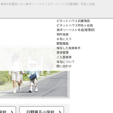
ート賃貸お部屋探しなら東洋リーベスト｜ピタットハウス武蔵境店・阿佐ヶ谷店
ピタットハウス武蔵境店
ピタットハウス阿佐ヶ谷店
東洋リーベスト本店(管理部)
物件検索
お気に入り
閲覧履歴
保存した検索条件
個人情報保護方針
賃貸管理
ご入居者様
当社について
問い合わせ
学校
日野第五小学校