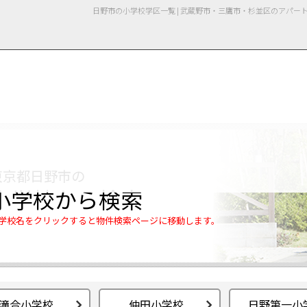
日野市の小学校学区一覧 | 武蔵野市・三鷹市・杉並区のアパ
用情報
管理物件一覧
ご解約について
お知らせ・ブログ
お問い合わせ
LINEでお問い合わせ
お問い合わせ
東京都日野市の
小学校から検索
学校名をクリックすると物件検索ページに移動します。
滝合小学校
仲田小学校
日野第一小