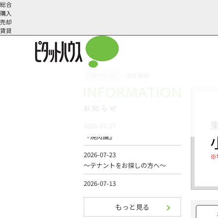
総合
購入
売却
賃貸
TOPページ
学区検索
オーナー様へ
契約内容・更新等
会社概要
スタッフ紹介
賃貸業務内容
住まいのトラブル
採
※
もっと見る