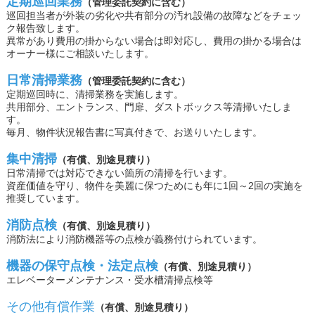
定期巡回業務
（管理委託契約に含む）
巡回担当者が外装の劣化や共有部分の汚れ設備の故障などをチェッ
ク報告致します。
異常があり費用の掛からない場合は即対応し、費用の掛かる場合は
オーナー様にご相談いたします。
日常清掃業務
（管理委託契約に含む）
定期巡回時に、清掃業務を実施します。
共用部分、エントランス、門扉、ダストボックス等清掃いたしま
す。
毎月、物件状況報告書に写真付きで、お送りいたします。
集中清掃
（有償、別途見積り）
日常清掃では対応できない箇所の清掃を行います。
資産価値を守り、物件を美麗に保つためにも年に1回～2回の実施を
推奨しています。
消防点検
（有償、別途見積り）
消防法により消防機器等の点検が義務付けられています。
機器の保守点検・法定点検
（有償、別途見積り）
エレベーターメンテナンス・受水槽清掃点検等
その他有償作業
（有償、別途見積り）