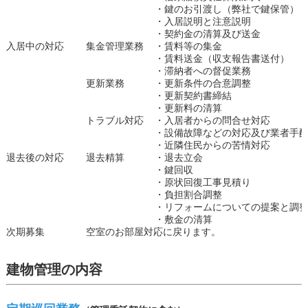
・鍵のお引渡し（弊社で鍵保管）
・入居説明と注意説明
・契約金の清算及び送金
入居中の対応
集金管理業務
・賃料等の集金
・賃料送金（収支報告書送付）
・滞納者への督促業務
更新業務
・更新条件の合意調整
・更新契約書締結
・更新料の清算
トラブル対応
・入居者からの問合せ対応
・設備故障などの対応及び業者手
・近隣住民からの苦情対応
退去後の対応
退去精算
・退去立会
・鍵回収
・原状回復工事見積り
・負担割合調整
・リフォームについての提案と調
・敷金の清算
次期募集
空室のお部屋対応に戻ります。
建物管理の内容