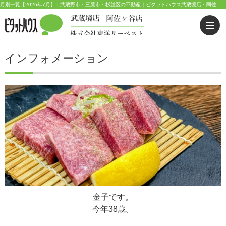
月別一覧【2026年7月】 | 武蔵野市・三鷹市・杉並区の不動産｜ピタットハウス武蔵境店・阿佐ヶ谷店
インフォメーション
金子です。
今年38歳。