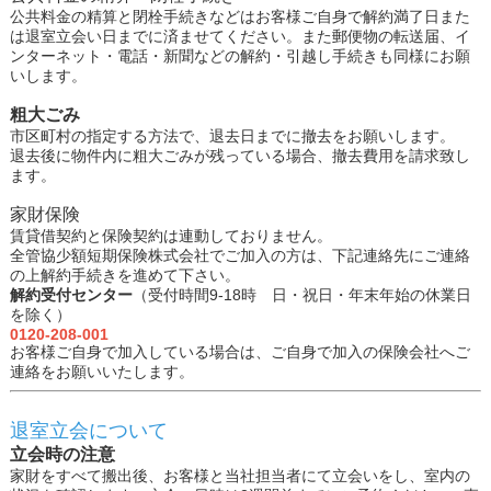
公共料金の精算と閉栓手続きなどはお客様ご自身で解約満了日また
は退室立会い日までに済ませてください。また郵便物の転送届、イ
ンターネット・電話・新聞などの解約・引越し手続きも同様にお願
いします。
粗大ごみ
市区町村の指定する方法で、退去日までに撤去をお願いします。
退去後に物件内に粗大ごみが残っている場合、撤去費用を請求致し
ます。
家財保険
賃貸借契約と保険契約は連動しておりません。
全管協少額短期保険株式会社でご加入の方は、下記連絡先にご連絡
の上解約手続きを進めて下さい。
解約受付センター
（受付時間9-18時 日・祝日・年末年始の休業日
を除く）
0120-208-001
お客様ご自身で加入している場合は、ご自身で加入の保険会社へご
連絡をお願いいたします。
退室立会について
立会時の注意
家財をすべて搬出後、お客様と当社担当者にて立会いをし、室内の