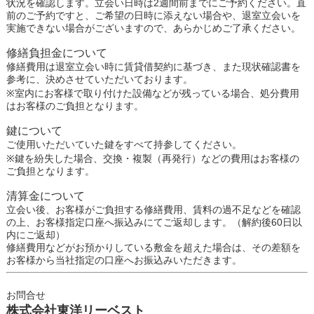
状況を確認します。立会い日時は2週間前までにご予約ください。直
前のご予約ですと、ご希望の日時に添えない場合や、退室立会いを
実施できない場合がございますので、あらかじめご了承ください。
修繕負担金について
修繕費用は退室立会い時に賃貸借契約に基づき、また現状確認書を
参考に、決めさせていただいております。
※室内にお客様で取り付けた設備などが残っている場合、処分費用
はお客様のご負担となります。
鍵について
ご使用いただいていた鍵をすべて持参してください。
※鍵を紛失した場合、交換・複製（再発行）などの費用はお客様の
ご負担となります。
清算金について
立会い後、お客様がご負担する修繕費用、賃料の過不足などを確認
の上、お客様指定口座へ振込みにてご返却します。（解約後60日以
内にご返却）
修繕費用などがお預かりしている敷金を超えた場合は、その差額を
お客様から当社指定の口座へお振込みいただきます。
お問合せ
株式会社東洋リーベスト