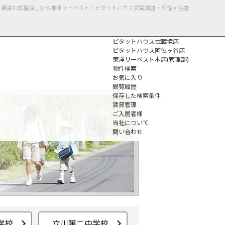
ート賃貸お部屋探しなら東洋リーベスト｜ピタットハウス武蔵境店・阿佐ヶ谷店
ピタットハウス武蔵境店
ピタットハウス阿佐ヶ谷店
東洋リーベスト本店(管理部)
物件検索
お気に入り
閲覧履歴
保存した検索条件
個人情報保護方針
賃貸管理
ご入居者様
当社について
問い合わせ
学校
立川第二中学校