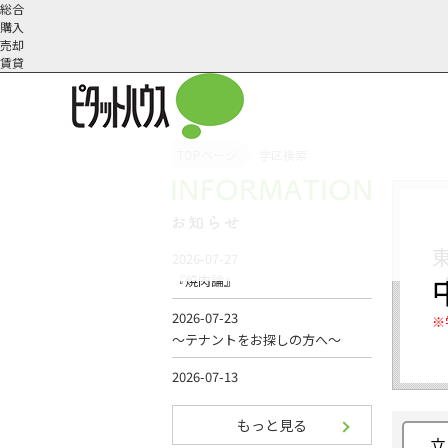
総合
購入
売却
賃貸
TOPページ
学区検索
オーナー様へ
契約内容・更新等
会社概要
スタッフ紹介
賃貸業務内容
住まいのトラブル
採
※
もっと見る
立