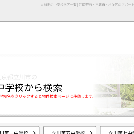
立川市の中学校学区一覧 | 武蔵野市・三鷹市・杉並区のアパ
用情報
管理物件一覧
ご解約について
お知らせ・ブログ
お問い合わせ
LINEでお問い合わせ
お問い合わせ
東京都立川市の
中学校から検索
学校名をクリックすると物件検索ページに移動します。
川第一中学校
立川第五中学校
立川第七中