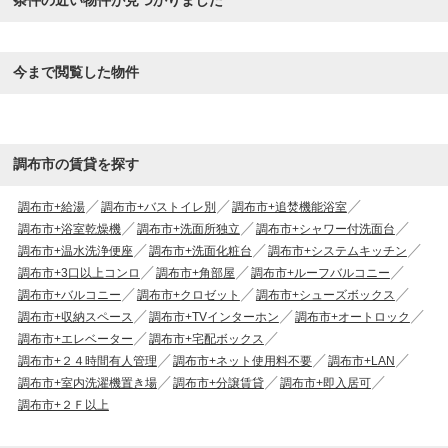
条件の近い物件が見つかりました
今まで閲覧した物件
調布市の賃貸を探す
調布市+給湯
調布市+バストイレ別
調布市+追焚機能浴室
調布市+浴室乾燥機
調布市+洗面所独立
調布市+シャワー付洗面台
調布市+温水洗浄便座
調布市+洗面化粧台
調布市+システムキッチン
調布市+3口以上コンロ
調布市+角部屋
調布市+ルーフバルコニー
調布市+バルコニー
調布市+クロゼット
調布市+シューズボックス
調布市+収納スペース
調布市+TVインターホン
調布市+オートロック
調布市+エレベーター
調布市+宅配ボックス
調布市+２４時間有人管理
調布市+ネット使用料不要
調布市+LAN
調布市+室内洗濯機置き場
調布市+分譲賃貸
調布市+即入居可
調布市+２Ｆ以上