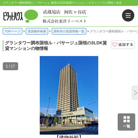
グランタワー調布国領ル・パサージュ 国領の3LDK賃貸マンション｜ピタットハウス阿佐ヶ谷店
TOPページ
賃貸物件検索
調布市の賃貸情報一覧
グランタワー調布国領ル・パサージ
グランタワー調布国領ル・パサージュ
国領の3LDK賃
貸マンションの物情報
1 / 17
一覧
【建物外観】