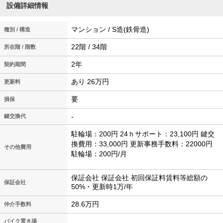
設備詳細情報
マンション / S造(鉄骨造)
種別 / 構造
22階 / 34階
所在階 / 階数
2年
契約期間
あり 26万円
更新料
要
損保
-
鍵交換代
駐輪場：200円 24ｈサポート：23,100円 鍵交
換費用：33,000円 更新事務手数料：22000円
その他費用
駐輪場：200円/月
保証会社 保証会社 初回保証料賃料等総額の
保証会社
50%・更新時1万/年
28.6万円
仲介手数料
バイク置き場