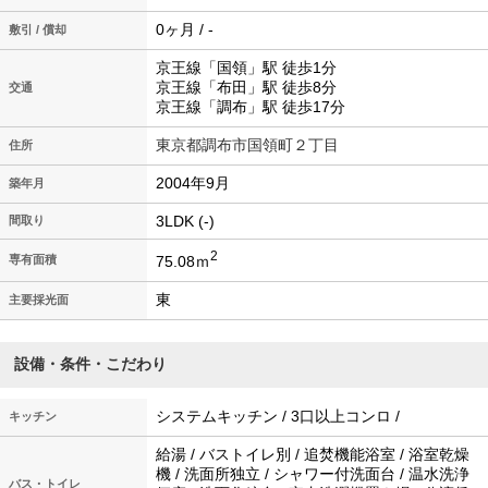
0ヶ月 / -
敷引 / 償却
京王線「国領」駅 徒歩1分
京王線「布田」駅 徒歩8分
交通
京王線「調布」駅 徒歩17分
東京都調布市国領町２丁目
住所
2004年9月
築年月
3LDK (-)
間取り
2
75.08ｍ
専有面積
東
主要採光面
設備・条件・こだわり
システムキッチン / 3口以上コンロ /
キッチン
給湯 / バストイレ別 / 追焚機能浴室 / 浴室乾燥
機 / 洗面所独立 / シャワー付洗面台 / 温水洗浄
バス・トイレ