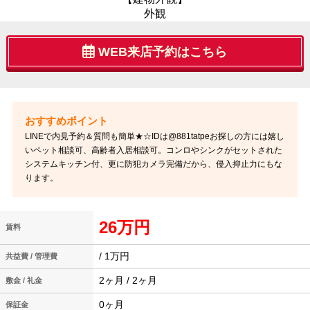
外観
WEB来店予約はこちら
LINEで内見予約＆質問も簡単★☆IDは@881tatpeお探しの方には嬉し
いペット相談可、高齢者入居相談可。コンロやシンクがセットされた
システムキッチン付、更に防犯カメラ完備だから、侵入抑止力にもな
ります。
26万円
賃料
/ 1万円
共益費 / 管理費
2ヶ月 / 2ヶ月
敷金 / 礼金
0ヶ月
保証金