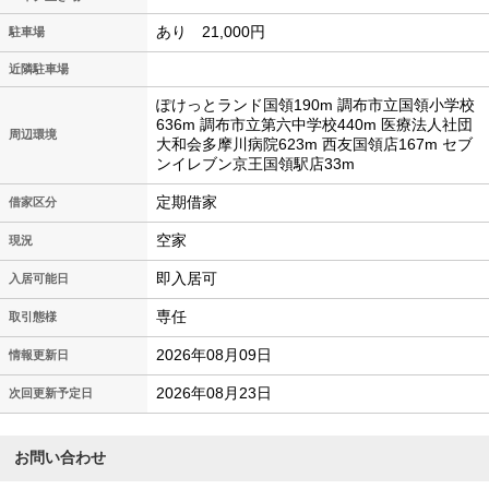
あり 21,000円
駐車場
近隣駐車場
ぽけっとランド国領190m 調布市立国領小学校
636m 調布市立第六中学校440m 医療法人社団
周辺環境
大和会多摩川病院623m 西友国領店167m セブ
ンイレブン京王国領駅店33m
定期借家
借家区分
空家
現況
即入居可
入居可能日
専任
取引態様
2026年08月09日
情報更新日
2026年08月23日
次回更新予定日
お問い合わせ