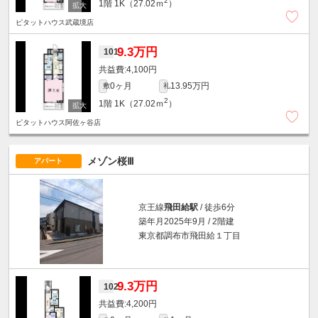
2
1階
1K（27.02ｍ
）
ピタットハウス武蔵境店
9.3万円
101
4,100円
0ヶ月
13.95万円
敷
礼
2
1階
1K（27.02ｍ
）
ピタットハウス阿佐ヶ谷店
メゾン桜Ⅲ
アパート
京王線
飛田給駅
/ 徒歩6分
築年月2025年9月 / 2階建
東京都調布市飛田給１丁目
9.3万円
102
4,200円