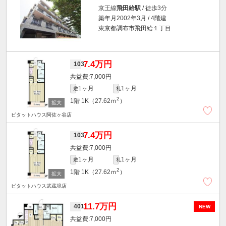
京王線
飛田給駅
/ 徒歩3分
築年月2002年3月 / 4階建
東京都調布市飛田給１丁目
7.4万円
103
7,000円
1ヶ月
1ヶ月
敷
礼
2
1階
1K（27.62ｍ
）
ピタットハウス阿佐ヶ谷店
7.4万円
103
7,000円
1ヶ月
1ヶ月
敷
礼
2
1階
1K（27.62ｍ
）
ピタットハウス武蔵境店
11.7万円
401
NEW
7,000円