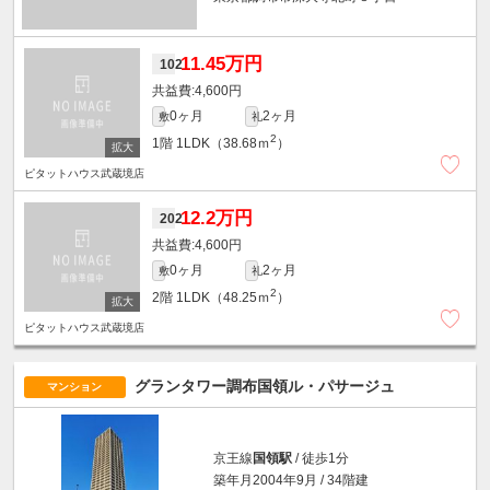
11.45万円
102
4,600円
0ヶ月
2ヶ月
敷
礼
2
1階
1LDK（38.68ｍ
）
ピタットハウス武蔵境店
12.2万円
202
4,600円
0ヶ月
2ヶ月
敷
礼
2
2階
1LDK（48.25ｍ
）
ピタットハウス武蔵境店
グランタワー調布国領ル・パサージュ
マンション
京王線
国領駅
/ 徒歩1分
築年月2004年9月 / 34階建