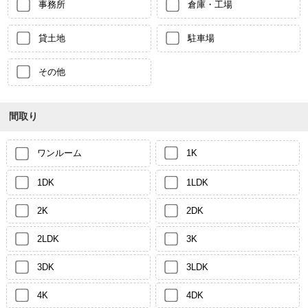
事務所
倉庫・工場
貸土地
駐車場
その他
間取り
ワンルーム
1K
1DK
1LDK
2K
2DK
2LDK
3K
3DK
3LDK
4K
4DK