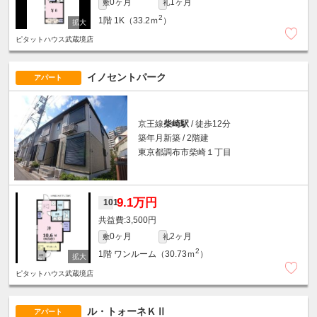
0ヶ月
1ヶ月
敷
礼
2
1階
1K（33.2ｍ
）
ピタットハウス武蔵境店
イノセントパーク
アパート
京王線
柴崎駅
/ 徒歩12分
築年月新築 / 2階建
東京都調布市柴崎１丁目
9.1万円
101
3,500円
0ヶ月
2ヶ月
敷
礼
2
1階
ワンルーム（30.73ｍ
）
ピタットハウス武蔵境店
ル・トォーネＫⅡ
アパート