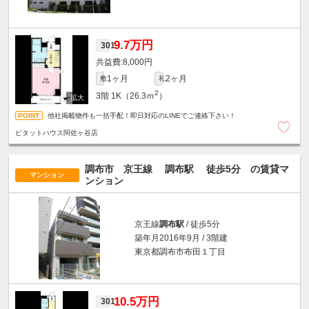
9.7万円
301
8,000円
1ヶ月
2ヶ月
敷
礼
2
3階
1K（26.3ｍ
）
他社掲載物件も一括手配！即日対応のLINEでご連絡下さい！
ピタットハウス阿佐ヶ谷店
調布市 京王線
調布駅
徒歩5分
の賃貸マ
マンション
ンション
京王線
調布駅
/ 徒歩5分
築年月2016年9月 / 3階建
東京都調布市布田１丁目
10.5万円
301