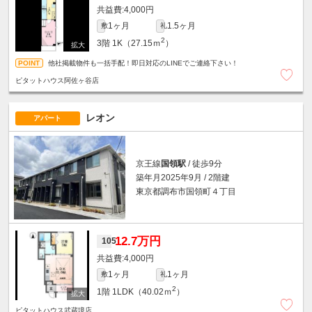
4,000円
1ヶ月
1.5ヶ月
敷
礼
2
3階
1K（27.15ｍ
）
他社掲載物件も一括手配！即日対応のLINEでご連絡下さい！
ピタットハウス阿佐ヶ谷店
レオン
アパート
京王線
国領駅
/ 徒歩9分
築年月2025年9月 / 2階建
東京都調布市国領町４丁目
12.7万円
105
4,000円
1ヶ月
1ヶ月
敷
礼
2
1階
1LDK（40.02ｍ
）
ピタットハウス武蔵境店