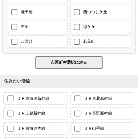
飛田給
西つつじケ丘
布田
緑ケ丘
八雲台
若葉町
住みたい沿線
ＪＲ東海道新幹線
ＪＲ東北新幹線
ＪＲ上越新幹線
ＪＲ長野新幹線
ＪＲ東海道本線
ＪＲ山手線