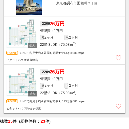
東京都調布市国領町２丁目
26万円
2209
1万円
2ヶ月
2ヶ月
敷
礼
2
22階
3LDK（75.08ｍ
）
LINEで内見予約＆質問も簡単★☆IDは@881tatpe
ピタットハウス武蔵境店
26万円
2209
1万円
2ヶ月
2ヶ月
敷
礼
2
22階
3LDK（75.08ｍ
）
LINEで内見予約＆質問も簡単★☆IDは@881tatpe
ピタットハウス阿佐ヶ谷店
棟数
15
件 (総物件数：
23
件)