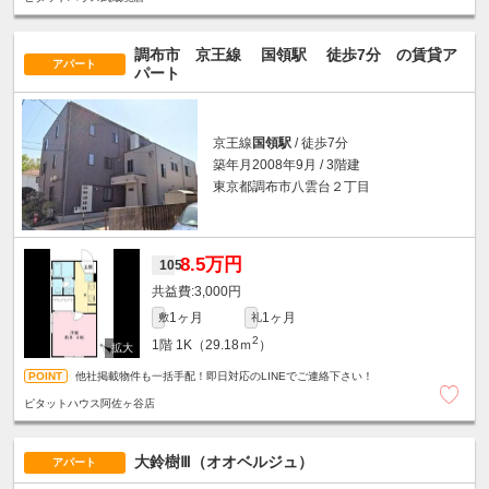
調布市 京王線
国領駅
徒歩7分
の賃貸ア
アパート
パート
京王線
国領駅
/ 徒歩7分
築年月2008年9月 / 3階建
東京都調布市八雲台２丁目
8.5万円
105
3,000円
1ヶ月
1ヶ月
敷
礼
2
1階
1K（29.18ｍ
）
他社掲載物件も一括手配！即日対応のLINEでご連絡下さい！
ピタットハウス阿佐ヶ谷店
大鈴樹Ⅲ（オオベルジュ）
アパート