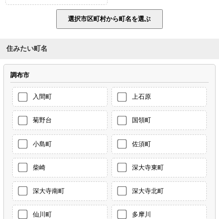
住みたい町名
調布市
入間町
上石原
菊野台
国領町
小島町
佐須町
柴崎
深大寺東町
深大寺南町
深大寺北町
仙川町
多摩川