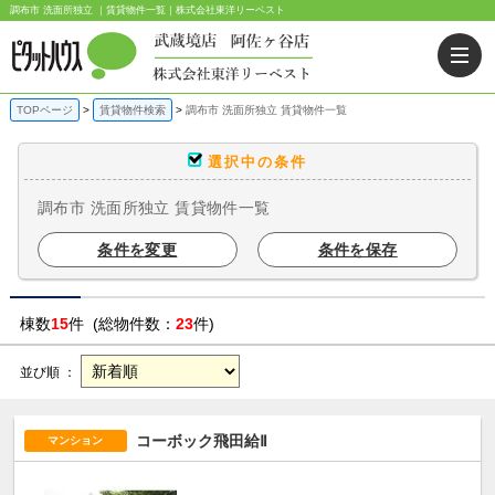
調布市 洗面所独立 ｜賃貸物件一覧｜株式会社東洋リーベスト
TOPページ
賃貸物件検索
調布市 洗面所独立 賃貸物件一覧
選択中の条件
調布市 洗面所独立 賃貸物件一覧
条件を変更
条件を保存
棟数
15
件 (総物件数：
23
件)
並び順 ：
コーボック飛田給Ⅱ
マンション