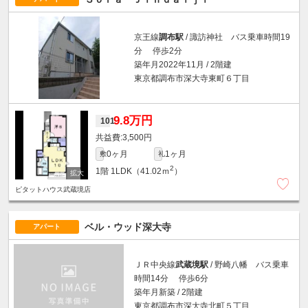
京王線
調布駅
/ 諏訪神社 バス乗車時間19
分 停歩2分
築年月2022年11月 / 2階建
東京都調布市深大寺東町６丁目
9.8万円
101
3,500円
0ヶ月
1ヶ月
敷
礼
2
1階
1LDK（41.02ｍ
）
ピタットハウス武蔵境店
ベル・ウッド深大寺
アパート
ＪＲ中央線
武蔵境駅
/ 野崎八幡 バス乗車
時間14分 停歩6分
築年月新築 / 2階建
東京都調布市深大寺北町５丁目