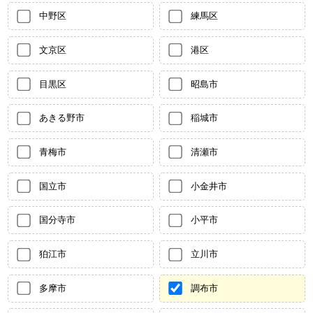
中野区
練馬区
文京区
港区
目黒区
昭島市
あきる野市
稲城市
青梅市
清瀬市
国立市
小金井市
国分寺市
小平市
狛江市
立川市
多摩市
調布市