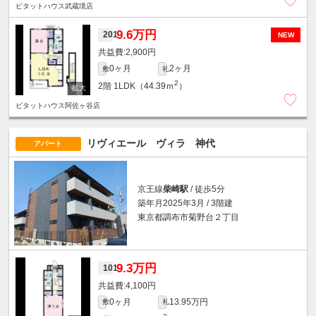
ピタットハウス武蔵境店
9.6万円
201
NEW
2,900円
0ヶ月
2ヶ月
敷
礼
2
2階
1LDK（44.39ｍ
）
ピタットハウス阿佐ヶ谷店
リヴィエール ヴィラ 神代
アパート
京王線
柴崎駅
/ 徒歩5分
築年月2025年3月 / 3階建
東京都調布市菊野台２丁目
9.3万円
101
4,100円
0ヶ月
13.95万円
敷
礼