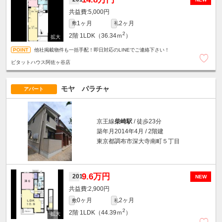
5,000円
1ヶ月
2ヶ月
敷
礼
2
2階
1LDK（36.34ｍ
）
他社掲載物件も一括手配！即日対応のLINEでご連絡下さい！
ピタットハウス阿佐ヶ谷店
モヤ パラチャ
アパート
京王線
柴崎駅
/ 徒歩23分
築年月2014年4月 / 2階建
東京都調布市深大寺南町５丁目
9.6万円
201
NEW
2,900円
0ヶ月
2ヶ月
敷
礼
2
2階
1LDK（44.39ｍ
）