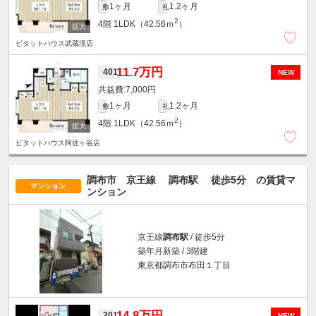
1ヶ月
1.2ヶ月
敷
礼
2
4階
1LDK（42.56ｍ
）
ピタットハウス武蔵境店
11.7万円
401
NEW
7,000円
1ヶ月
1.2ヶ月
敷
礼
2
4階
1LDK（42.56ｍ
）
ピタットハウス阿佐ヶ谷店
調布市 京王線
調布駅
徒歩5分
の賃貸マ
マンション
ンション
京王線
調布駅
/ 徒歩5分
築年月新築 / 3階建
東京都調布市布田１丁目
14.8万円
201
NEW