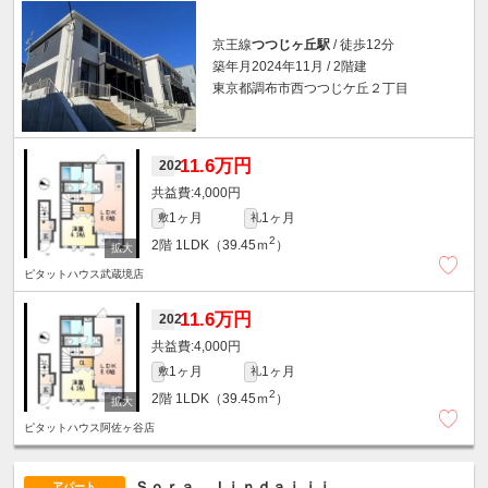
京王線
つつじヶ丘駅
/ 徒歩12分
築年月2024年11月 / 2階建
東京都調布市西つつじケ丘２丁目
11.6万円
202
4,000円
1ヶ月
1ヶ月
敷
礼
2
2階
1LDK（39.45ｍ
）
ピタットハウス武蔵境店
11.6万円
202
4,000円
1ヶ月
1ヶ月
敷
礼
2
2階
1LDK（39.45ｍ
）
ピタットハウス阿佐ヶ谷店
Ｓｏｒａ Ｊｉｎｄａｉｊｉ
アパート