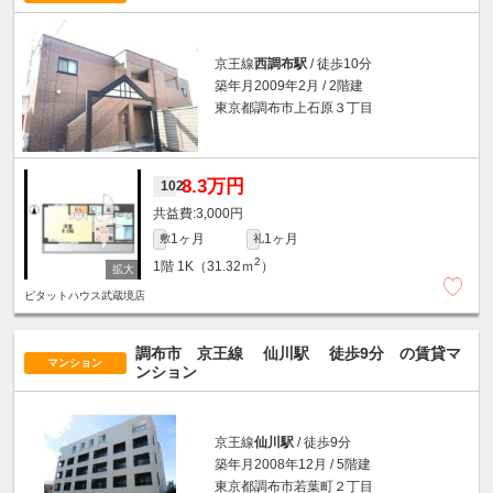
京王線
西調布駅
/ 徒歩10分
築年月2009年2月 / 2階建
東京都調布市上石原３丁目
8.3万円
102
3,000円
1ヶ月
1ヶ月
敷
礼
2
1階
1K（31.32ｍ
）
ピタットハウス武蔵境店
調布市 京王線
仙川駅
徒歩9分
の賃貸マ
マンション
ンション
京王線
仙川駅
/ 徒歩9分
築年月2008年12月 / 5階建
東京都調布市若葉町２丁目