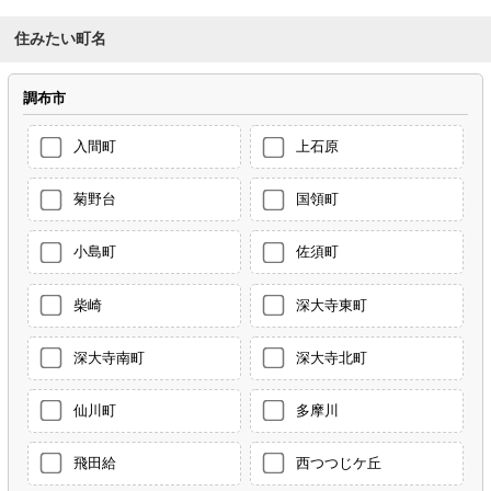
住みたい町名
調布市
入間町
上石原
菊野台
国領町
小島町
佐須町
柴崎
深大寺東町
深大寺南町
深大寺北町
仙川町
多摩川
飛田給
西つつじケ丘