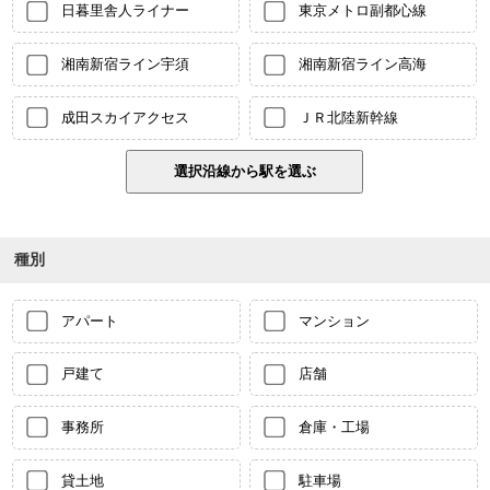
日暮里舎人ライナー
東京メトロ副都心線
湘南新宿ライン宇須
湘南新宿ライン高海
成田スカイアクセス
ＪＲ北陸新幹線
種別
アパート
マンション
戸建て
店舗
事務所
倉庫・工場
貸土地
駐車場