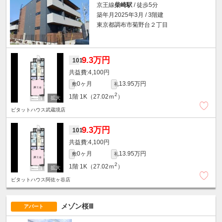
京王線
柴崎駅
/ 徒歩5分
築年月2025年3月 / 3階建
東京都調布市菊野台２丁目
9.3万円
101
4,100円
0ヶ月
13.95万円
敷
礼
2
1階
1K（27.02ｍ
）
ピタットハウス武蔵境店
9.3万円
101
4,100円
0ヶ月
13.95万円
敷
礼
2
1階
1K（27.02ｍ
）
ピタットハウス阿佐ヶ谷店
メゾン桜Ⅲ
アパート