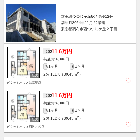
京王線
つつじヶ丘駅
/ 徒歩12分
築年月2024年11月 / 2階建
東京都調布市西つつじケ丘２丁目
11.6万円
202
4,000円
1ヶ月
1ヶ月
敷
礼
2
2階
1LDK（39.45ｍ
）
ピタットハウス武蔵境店
11.6万円
202
4,000円
1ヶ月
1ヶ月
敷
礼
2
2階
1LDK（39.45ｍ
）
ピタットハウス阿佐ヶ谷店