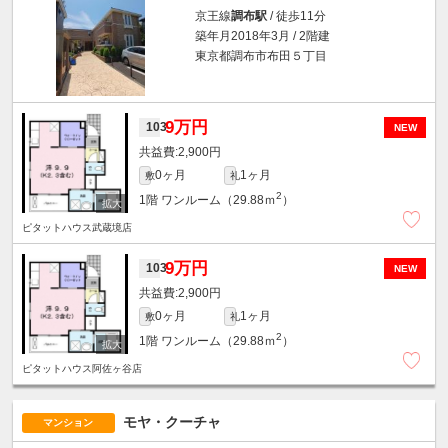
京王線
調布駅
/ 徒歩11分
築年月2018年3月 / 2階建
東京都調布市布田５丁目
9万円
103
NEW
2,900円
0ヶ月
1ヶ月
敷
礼
2
1階
ワンルーム（29.88ｍ
）
ピタットハウス武蔵境店
9万円
103
NEW
2,900円
0ヶ月
1ヶ月
敷
礼
2
1階
ワンルーム（29.88ｍ
）
ピタットハウス阿佐ヶ谷店
モヤ・クーチャ
マンション