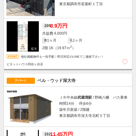
東京都調布市若葉町１丁目
8.9万円
205
4,000円
1ヶ月
1ヶ月
敷
礼
2
2階
1K（19.97ｍ
）
他社掲載物件も一括手配！即日対応のLINEでご連絡下さい！
ピタットハウス阿佐ヶ谷店
ベル・ウッド深大寺
アパート
ＪＲ中央線
武蔵境駅
/ 野崎八幡 バス乗車
時間14分 停歩6分
築年月新築 / 2階建
東京都調布市深大寺北町５丁目
11.45万円
102