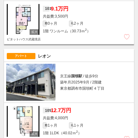
9.1万円
101
3,500円
0ヶ月
2ヶ月
敷
礼
2
1階
ワンルーム（30.73ｍ
）
ピタットハウス武蔵境店
レオン
アパート
京王線
国領駅
/ 徒歩9分
築年月2025年9月 / 2階建
東京都調布市国領町４丁目
12.7万円
105
4,000円
1ヶ月
1ヶ月
敷
礼
2
1階
1LDK（40.02ｍ
）