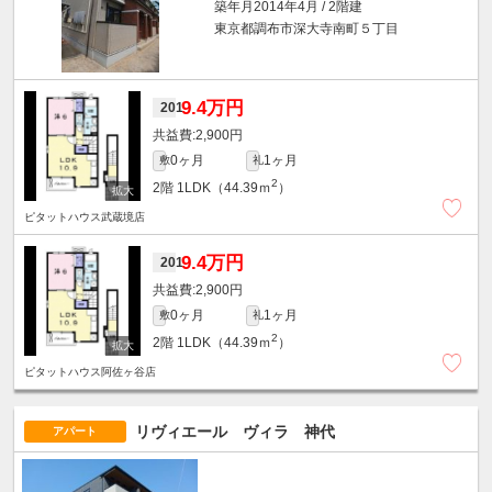
築年月2014年4月 / 2階建
東京都調布市深大寺南町５丁目
9.4万円
201
2,900円
0ヶ月
1ヶ月
敷
礼
2
2階
1LDK（44.39ｍ
）
ピタットハウス武蔵境店
9.4万円
201
2,900円
0ヶ月
1ヶ月
敷
礼
2
2階
1LDK（44.39ｍ
）
ピタットハウス阿佐ヶ谷店
リヴィエール ヴィラ 神代
アパート