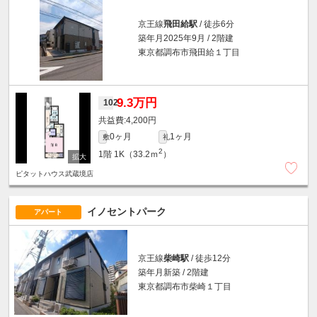
京王線
飛田給駅
/ 徒歩6分
築年月2025年9月 / 2階建
東京都調布市飛田給１丁目
9.3万円
102
4,200円
0ヶ月
1ヶ月
敷
礼
2
1階
1K（33.2ｍ
）
ピタットハウス武蔵境店
イノセントパーク
アパート
京王線
柴崎駅
/ 徒歩12分
築年月新築 / 2階建
東京都調布市柴崎１丁目