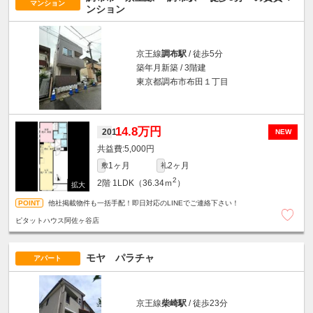
マンション
ンション
京王線
調布駅
/ 徒歩5分
築年月新築 / 3階建
東京都調布市布田１丁目
14.8万円
201
NEW
5,000円
1ヶ月
2ヶ月
敷
礼
2
2階
1LDK（36.34ｍ
）
他社掲載物件も一括手配！即日対応のLINEでご連絡下さい！
ピタットハウス阿佐ヶ谷店
モヤ パラチャ
アパート
京王線
柴崎駅
/ 徒歩23分