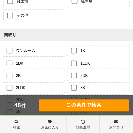
貸土地
駐車場
その他
間取り
ワンルーム
1K
1DK
1LDK
2K
2DK
2LDK
3K
3DK
3LDK
48
件
4K
4DK
4LDK
それ以上
検索
お気に入り
閲覧履歴
お問合せ