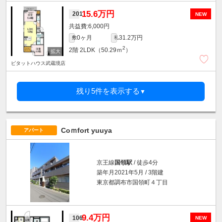
15.6万円
201
NEW
6,000円
0ヶ月
31.2万円
敷
礼
2
2階
2LDK（50.29ｍ
）
ピタットハウス武蔵境店
残り5件を表示する
▼
Coｍfort yuuya
アパート
京王線
国領駅
/ 徒歩4分
築年月2021年5月 / 3階建
東京都調布市国領町４丁目
9.4万円
106
NEW