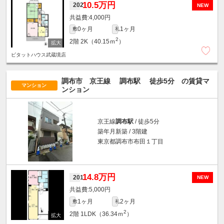
10.5万円
202
NEW
4,000円
0ヶ月
1ヶ月
敷
礼
2
2階
2K（40.15ｍ
）
ピタットハウス武蔵境店
調布市 京王線
調布駅
徒歩5分
の賃貸マ
マンション
ンション
京王線
調布駅
/ 徒歩5分
築年月新築 / 3階建
東京都調布市布田１丁目
14.8万円
201
NEW
5,000円
1ヶ月
2ヶ月
敷
礼
2
2階
1LDK（36.34ｍ
）