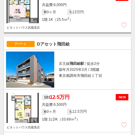
6,000円
0ヶ月
13万円
敷
礼
2
1階
1K（25.5ｍ
）
ピタットハウス武蔵境店
Dアセット飛田給
アパート
京王線
飛田給駅
/ 徒歩2分
築年月2025年3月 / 3階建
東京都調布市飛田給１丁目
12.5万円
101
NEW
6,500円
0ヶ月
12.5万円
敷
礼
2
1階
1LDK（33.69ｍ
）
ピタットハウス武蔵境店