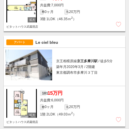
7,000円
0ヶ月
20万円
敷
礼
2
3階
1LDK（46.35ｍ
）
ピタットハウス武蔵境店
Le ciel bleu
アパート
京王相模原線
京王多摩川駅
/ 徒歩5分
築年月2020年3月 / 2階建
東京都調布市多摩川３丁目
15万円
101
6,000円
0ヶ月
20万円
敷
礼
2
1階
2LDK（49.03ｍ
）
ピタットハウス武蔵境店