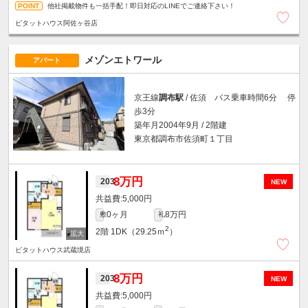
他社掲載物件も一括手配！即日対応のLINEでご連絡下さい！
ピタットハウス阿佐ヶ谷店
メゾンエトワール
アパート
京王線
調布駅
/ 佐須 バス乗車時間6分 停
歩3分
築年月2004年9月 / 2階建
東京都調布市佐須町１丁目
8万円
203
NEW
5,000円
0ヶ月
8万円
敷
礼
2
2階
1DK（29.25ｍ
）
ピタットハウス武蔵境店
8万円
203
NEW
5,000円