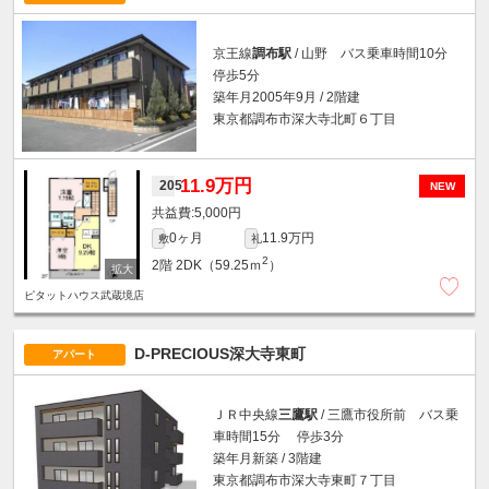
京王線
調布駅
/ 山野 バス乗車時間10分
停歩5分
築年月2005年9月 / 2階建
東京都調布市深大寺北町６丁目
11.9万円
205
NEW
5,000円
0ヶ月
11.9万円
敷
礼
2
2階
2DK（59.25ｍ
）
ピタットハウス武蔵境店
D-PRECIOUS深大寺東町
アパート
ＪＲ中央線
三鷹駅
/ 三鷹市役所前 バス乗
車時間15分 停歩3分
築年月新築 / 3階建
東京都調布市深大寺東町７丁目