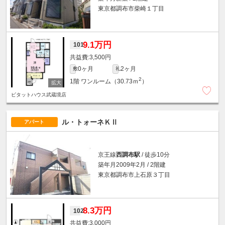
東京都調布市柴崎１丁目
9.1万円
101
3,500円
0ヶ月
2ヶ月
敷
礼
2
1階
ワンルーム（30.73ｍ
）
ピタットハウス武蔵境店
ル・トォーネＫⅡ
アパート
京王線
西調布駅
/ 徒歩10分
築年月2009年2月 / 2階建
東京都調布市上石原３丁目
8.3万円
102
3,000円