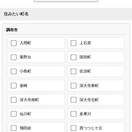
住みたい町名
調布市
入間町
上石原
菊野台
国領町
小島町
佐須町
柴崎
深大寺東町
深大寺南町
深大寺北町
仙川町
多摩川
飛田給
西つつじケ丘