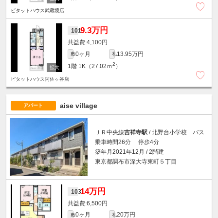
ピタットハウス武蔵境店
9.3万円
101
4,100円
0ヶ月
13.95万円
敷
礼
2
1階
1K（27.02ｍ
）
ピタットハウス阿佐ヶ谷店
aise village
アパート
ＪＲ中央線
吉祥寺駅
/ 北野台小学校 バス
乗車時間26分 停歩4分
築年月2021年12月 / 2階建
東京都調布市深大寺東町５丁目
14万円
103
6,500円
0ヶ月
20万円
敷
礼