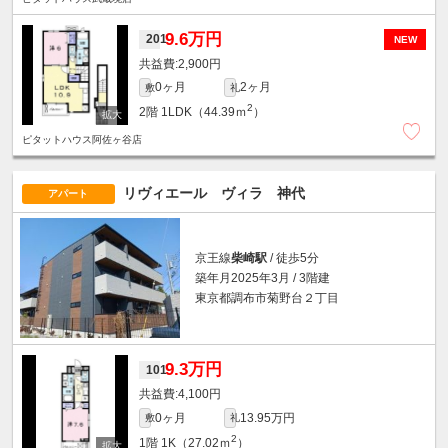
9.6万円
201
NEW
2,900円
0ヶ月
2ヶ月
敷
礼
2
2階
1LDK（44.39ｍ
）
ピタットハウス阿佐ヶ谷店
リヴィエール ヴィラ 神代
アパート
京王線
柴崎駅
/ 徒歩5分
築年月2025年3月 / 3階建
東京都調布市菊野台２丁目
9.3万円
101
4,100円
0ヶ月
13.95万円
敷
礼
2
1階
1K（27.02ｍ
）