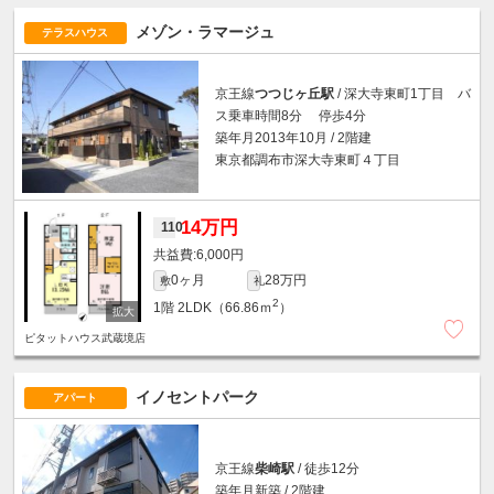
メゾン・ラマージュ
テラスハウス
京王線
つつじヶ丘駅
/ 深大寺東町1丁目 バ
ス乗車時間8分 停歩4分
築年月2013年10月 / 2階建
東京都調布市深大寺東町４丁目
14万円
110
6,000円
0ヶ月
28万円
敷
礼
2
1階
2LDK（66.86ｍ
）
ピタットハウス武蔵境店
イノセントパーク
アパート
京王線
柴崎駅
/ 徒歩12分
築年月新築 / 2階建