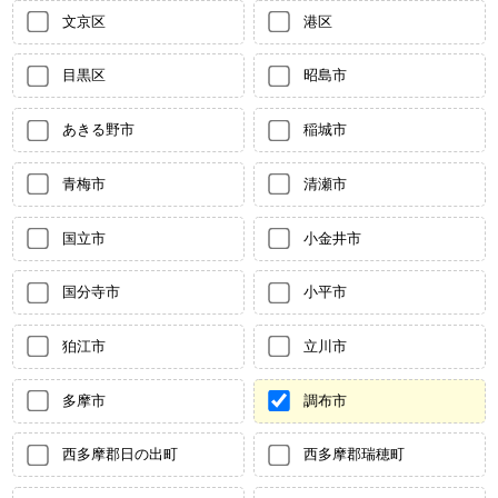
文京区
港区
目黒区
昭島市
あきる野市
稲城市
青梅市
清瀬市
国立市
小金井市
国分寺市
小平市
狛江市
立川市
多摩市
調布市
西多摩郡日の出町
西多摩郡瑞穂町