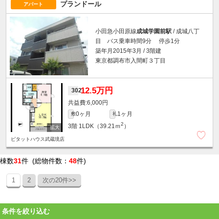
プランドール
アパート
小田急小田原線
成城学園前駅
/ 成城八丁
目 バス乗車時間9分 停歩1分
築年月2015年3月 / 3階建
東京都調布市入間町３丁目
12.5万円
302
6,000円
0ヶ月
1ヶ月
敷
礼
2
3階
1LDK（39.21ｍ
）
ピタットハウス武蔵境店
棟数
31
件 (総物件数：
48
件)
1
2
次の20件>>
条件を絞り込む