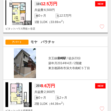
12.5万円
101
NEW
6,500円
0ヶ月
12.5万円
敷
礼
2
1階
1LDK（33.69ｍ
）
ピタットハウス阿佐ヶ谷店
モヤ パラチャ
アパート
京王線
柴崎駅
/ 徒歩23分
築年月2014年4月 / 2階建
東京都調布市深大寺南町５丁目
9.6万円
201
NEW
2,900円
0ヶ月
2ヶ月
敷
礼
2
2階
1LDK（44.39ｍ
）
ピタットハウス武蔵境店