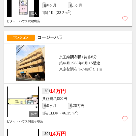
0ヶ月
1ヶ月
敷
礼
2
1階
1K（33.2ｍ
）
ピタットハウス武蔵境店
コージーハラ
マンション
京王線
調布駅
/ 徒歩8分
築年月1988年8月 / 5階建
東京都調布市小島町１丁目
14万円
301
7,000円
0ヶ月
20万円
敷
礼
2
3階
1LDK（46.35ｍ
）
ピタットハウス阿佐ヶ谷店
14万円
301