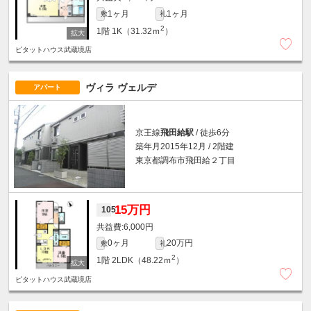
1ヶ月
1ヶ月
敷
礼
2
1階
1K（31.32ｍ
）
ピタットハウス武蔵境店
ヴィラ ヴェルデ
アパート
京王線
飛田給駅
/ 徒歩6分
築年月2015年12月 / 2階建
東京都調布市飛田給２丁目
15万円
105
6,000円
0ヶ月
20万円
敷
礼
2
1階
2LDK（48.22ｍ
）
ピタットハウス武蔵境店