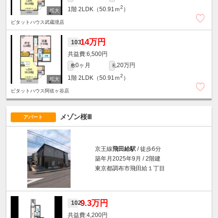
2
1階
2LDK（50.91ｍ
）
ピタットハウス武蔵境店
14万円
103
6,500円
0ヶ月
20万円
敷
礼
2
1階
2LDK（50.91ｍ
）
ピタットハウス阿佐ヶ谷店
メゾン桜Ⅲ
アパート
京王線
飛田給駅
/ 徒歩6分
築年月2025年9月 / 2階建
東京都調布市飛田給１丁目
9.3万円
102
4,200円