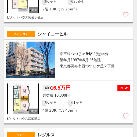
0ヶ月
8万円
敷
礼
2
2階
1DK（29.25ｍ
）
ピタットハウス阿佐ヶ谷店
シャイニーヒル
マンション
京王線
つつじヶ丘駅
/ 徒歩4分
築年月1997年6月 / 5階建
東京都調布市西つつじケ丘２丁目
16.5万円
403
NEW
10,000円
0ヶ月
1ヶ月
敷
礼
2
4階
2DK（53.46ｍ
）
ピタットハウス武蔵境店
レグルス
アパート