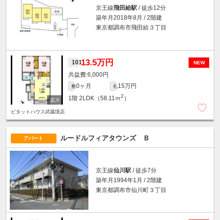
京王線
飛田給駅
/ 徒歩12分
築年月2018年8月 / 2階建
東京都調布市飛田給３丁目
13.5万円
101
NEW
6,000円
0ヶ月
15万円
敷
礼
2
1階
2LDK（58.11ｍ
）
ピタットハウス武蔵境店
ルードルフィアタウンズ Ｂ
アパート
京王線
仙川駅
/ 徒歩7分
築年月1994年1月 / 2階建
東京都調布市仙川町３丁目