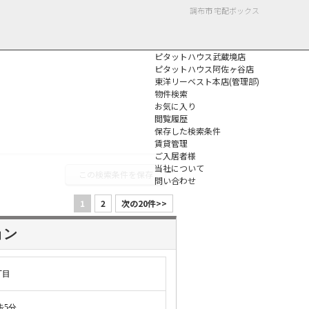
調布市 宅配ボックス
ピタットハウス武蔵境店
ピタットハウス阿佐ヶ谷店
東洋リーベスト本店(管理部)
物件検索
お気に入り
閲覧履歴
保存した検索条件
個人情報保護方針
賃貸管理
ご入居者様
当社について
この検索条件を保存
問い合わせ
1
2
次の20件>>
ョン
丁目
5分