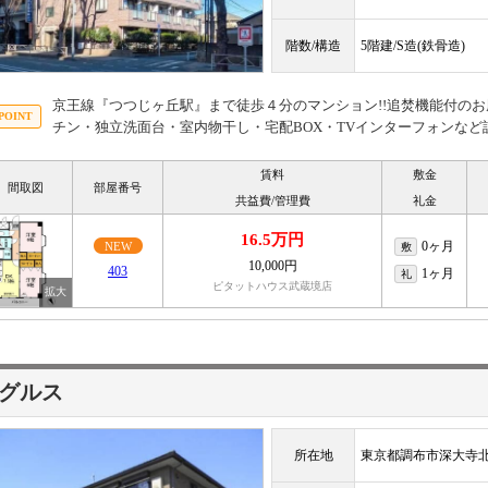
階数/構造
5階建/S造(鉄骨造)
京王線『つつじヶ丘駅』まで徒歩４分のマンション!!追焚機能付の
チン・独立洗面台・室内物干し・宅配BOX・TVインターフォンなど
賃料
敷金
間取図
部屋番号
共益費/管理費
礼金
16.5万円
0ヶ月
NEW
敷
10,000円
403
1ヶ月
礼
ピタットハウス武蔵境店
グルス
所在地
東京都調布市深大寺