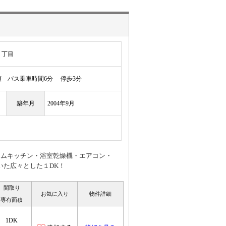
１丁目
 バス乗車時間6分 停歩3分
築年月
2004年9月
ステムキッチン・浴室乾燥機・エアコン・
いた広々とした１DK！
間取り
お気に入り
物件詳細
専有面積
1DK