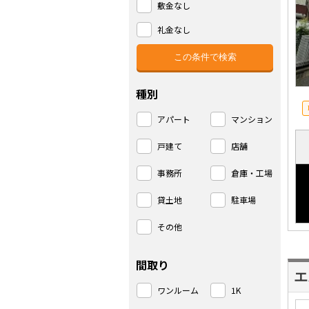
敷金なし
礼金なし
種別
アパート
マンション
戸建て
店舗
事務所
倉庫・工場
貸土地
駐車場
その他
間取り
エ
ワンルーム
1K