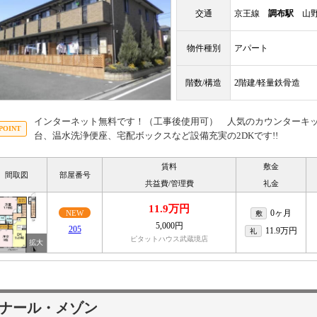
交通
京王線
調布駅
山野
物件種別
アパート
階数/構造
2階建/軽量鉄骨造
インターネット無料です！（工事後使用可） 人気のカウンターキ
台、温水洗浄便座、宅配ボックスなど設備充実の2DKです!!
賃料
敷金
間取図
部屋番号
共益費/管理費
礼金
11.9万円
0ヶ月
NEW
敷
5,000円
205
11.9万円
礼
ピタットハウス武蔵境店
ナール・メゾン