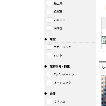
最上階
角部屋
バルコニー
南向き
◆ 居室
フローリング
ロフト
◆ 建物設備・防犯
シ
TVインターホン
オートロック
◆ 条件
２Ｆ以上