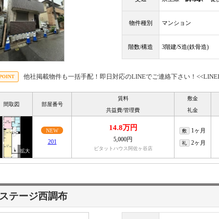
物件種別
マンション
階数/構造
3階建/S造(鉄骨造)
他社掲載物件も一括手配！即日対応のLINEでご連絡下さい！<<LINEID:@
賃料
敷金
間取図
部屋番号
共益費/管理費
礼金
14.8万円
1ヶ月
NEW
敷
5,000円
201
2ヶ月
礼
ピタットハウス阿佐ヶ谷店
ステージ西調布