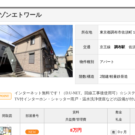
ゾンエトワール
所在地
東京都調布市佐須町
交通
京王線
調布駅
佐須
物件種別
アパート
階数/構造
2階建/軽量鉄骨造
インターネット無料です！（D.U-NET。回線工事後使用可）☆シ
TV付インターホン・シャッター雨戸・温水洗浄便座などの設備が付
賃料
敷金
間取図
部屋番号
共益費/管理費
礼金
8万円
0ヶ月
NEW
敷