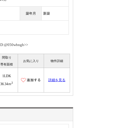
築年月
新築
050wbngh>>
間取り
お気に入り
物件詳細
専有面積
1LDK
詳細を見る
2
36.34ｍ