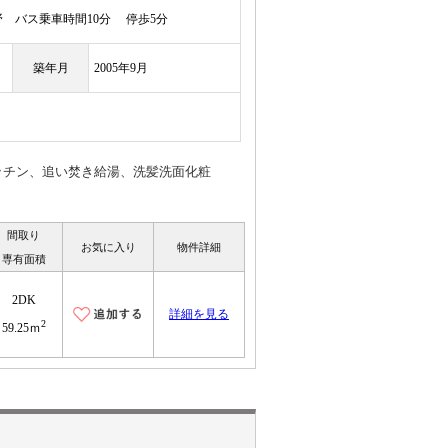
 バス乗車時間10分 停歩5分
築年月
2005年9月
ッチン、追い焚き給湯、洗髪洗面化粧
間取り
お気に入り
物件詳細
専有面積
2DK
詳細を見る
2
59.25ｍ