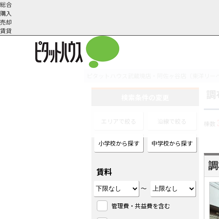
総合
購入
売却
賃貸
ピタットハウス武蔵境店・阿佐ヶ谷店（東洋リー
調
オーナー様へ
契約内容・更新等
会社概要
スタッフ紹介
賃貸業務内容
住まいのトラブル
採
検索条件の変更
エリアで絞る
沿線で絞る
棟数
小学校から探す
中学校から探す
賃料
～
管理費・共益費を含む