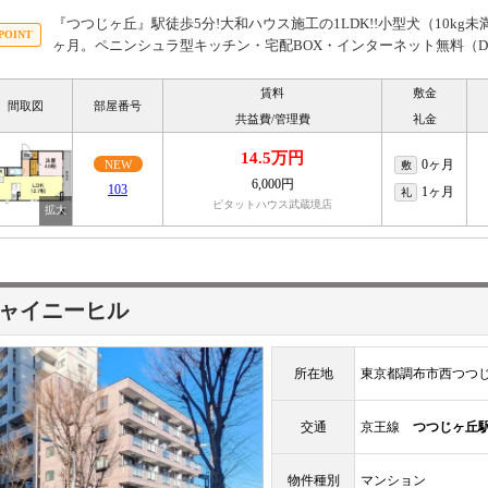
『つつじヶ丘』駅徒歩5分!大和ハウス施工の1LDK!!小型犬（10kg
ヶ月。ペニンシュラ型キッチン・宅配BOX・インターネット無料（DU
賃料
敷金
間取図
部屋番号
共益費/管理費
礼金
14.5万円
0ヶ月
NEW
敷
6,000円
103
1ヶ月
礼
ピタットハウス武蔵境店
ャイニーヒル
所在地
東京都調布市西つつ
交通
京王線
つつじヶ丘
物件種別
マンション