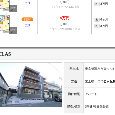
5,000円
203
8万円
礼
ピタットハウス武蔵境店
8万円
0ヶ月
NEW
敷
5,000円
203
8万円
礼
ピタットハウス阿佐ヶ谷店
CLAS
所在地
東京都調布市東つつ
交通
京王線
つつじヶ丘
物件種別
アパート
階数/構造
3階建/軽量鉄骨造