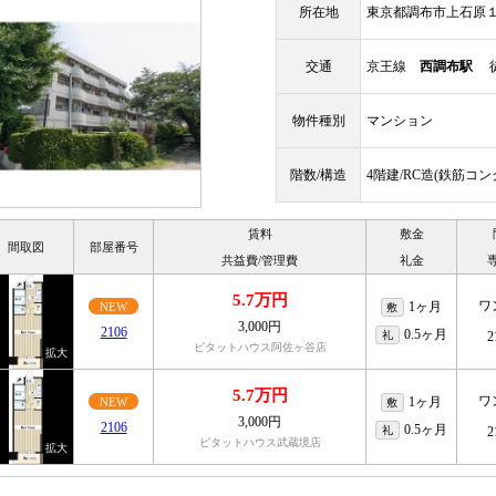
所在地
東京都調布市上石原
交通
京王線
西調布駅
徒
物件種別
マンション
階数/構造
4階建/RC造(鉄筋コ
賃料
敷金
間取図
部屋番号
共益費/管理費
礼金
5.7万円
ワ
1ヶ月
NEW
敷
3,000円
2106
0.5ヶ月
礼
2
ピタットハウス阿佐ヶ谷店
5.7万円
ワ
1ヶ月
NEW
敷
3,000円
2106
0.5ヶ月
礼
2
ピタットハウス武蔵境店