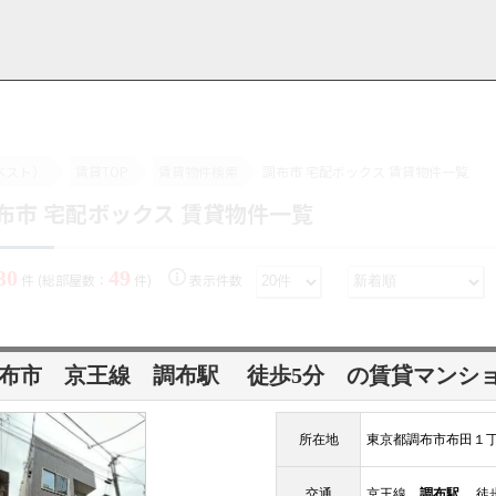
ベスト）
賃貸TOP
賃貸物件検索
調布市 宅配ボックス 賃貸物件一覧
布市 宅配ボックス 賃貸物件一覧
用情報
管理物件一覧
ご解約について
お知らせ・ブログ
お問い合わせ
LINEでお問い合わせ
お問い合わせ
30
49
件 (総部屋数：
件)
表示件数
調布市 京王線
調布駅
徒歩5分
の賃貸マンシ
所在地
東京都調布市布田１
交通
京王線
調布駅
徒歩