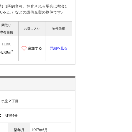
未満）1匹飼育可。飼育される場合は敷金1
-NET）などの設備充実の物件です♪
間取り
お気に入り
物件詳細
専有面積
1LDK
詳細を見る
2
42.09ｍ
じケ丘２丁目
駅
徒歩4分
築年月
1997年6月