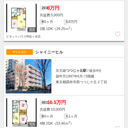
8万円
203
5,000円
0ヶ月
8万円
敷
礼
2
2階
1DK（29.25ｍ
）
ピタットハウス阿佐ヶ谷店
シャイニーヒル
マンション
京王線
つつじヶ丘駅
/ 徒歩4分
築年月1997年6月 / 5階建
東京都調布市西つつじケ丘２丁目
16.5万円
403
10,000円
0ヶ月
1ヶ月
敷
礼
2
4階
2DK（53.46ｍ
）