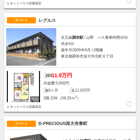
ピタットハウス武蔵境店
レグルス
アパート
京王線
調布駅
/ 山野 バス乗車時間10分
停歩5分
築年月2005年9月 / 2階建
東京都調布市深大寺北町６丁目
11.9万円
205
5,000円
0ヶ月
11.9万円
敷
礼
2
2階
2DK（59.25ｍ
）
ピタットハウス武蔵境店
D-PRECIOUS深大寺東町
アパート