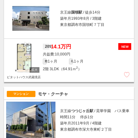
京王線
国領駅
/ 徒歩14分
築年月1993年8月 / 3階建
東京都調布市国領町７丁目
14.1万円
205
NEW
10,000円
1ヶ月
1ヶ月
敷
礼
2
2階
3LDK（64.91ｍ
）
ピタットハウス武蔵境店
モヤ・クーチャ
マンション
京王線
つつじヶ丘駅
/ 晃華学園 バス乗車
時間11分 停歩1分
築年月2011年9月 / 4階建
東京都調布市深大寺東町２丁目