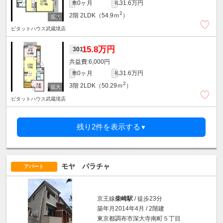
0ヶ月
31.6万円
敷
礼
2
2階
2LDK（54.9ｍ
）
ピタットハウス武蔵境店
15.8万円
301
6,000円
0ヶ月
31.6万円
敷
礼
2
3階
2LDK（50.29ｍ
）
ピタットハウス武蔵境店
残り2件を表示する
▼
モヤ パラチャ
アパート
京王線
柴崎駅
/ 徒歩23分
築年月2014年4月 / 2階建
東京都調布市深大寺南町５丁目