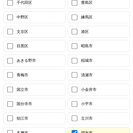
千代田区
豊島区
中野区
練馬区
文京区
港区
目黒区
昭島市
あきる野市
稲城市
青梅市
清瀬市
国立市
小金井市
国分寺市
小平市
狛江市
立川市
多摩市
調布市