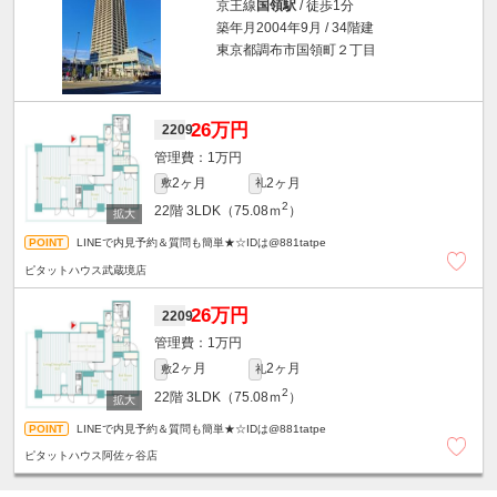
京王線
国領駅
/ 徒歩1分
築年月2004年9月 / 34階建
東京都調布市国領町２丁目
26万円
2209
1万円
2ヶ月
2ヶ月
敷
礼
2
22階
3LDK（75.08ｍ
）
LINEで内見予約＆質問も簡単★☆IDは@881tatpe
ピタットハウス武蔵境店
26万円
2209
1万円
2ヶ月
2ヶ月
敷
礼
2
22階
3LDK（75.08ｍ
）
LINEで内見予約＆質問も簡単★☆IDは@881tatpe
ピタットハウス阿佐ヶ谷店