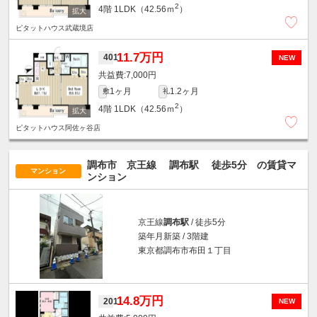
2
4階
1LDK（42.56ｍ
）
ピタットハウス武蔵境店
11.7万円
401
NEW
7,000円
1ヶ月
1.2ヶ月
敷
礼
2
4階
1LDK（42.56ｍ
）
ピタットハウス阿佐ヶ谷店
調布市 京王線
調布駅
徒歩5分
の賃貸マ
マンション
ンション
京王線
調布駅
/ 徒歩5分
築年月新築 / 3階建
東京都調布市布田１丁目
14.8万円
201
NEW