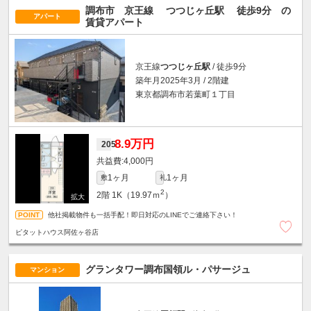
調布市 京王線
つつじヶ丘駅
徒歩9分
の
アパート
賃貸アパート
京王線
つつじヶ丘駅
/ 徒歩9分
築年月2025年3月 / 2階建
東京都調布市若葉町１丁目
8.9万円
205
4,000円
1ヶ月
1ヶ月
敷
礼
2
2階
1K（19.97ｍ
）
他社掲載物件も一括手配！即日対応のLINEでご連絡下さい！
ピタットハウス阿佐ヶ谷店
グランタワー調布国領ル・パサージュ
マンション