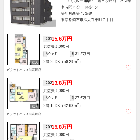
ＪＲ中央線
三鷹駅
/ 三鷹市役所前 バス乗
車時間15分 停歩3分
築年月新築 / 3階建
東京都調布市深大寺東町７丁目
15.6万円
201
6,000円
0ヶ月
31.2万円
敷
礼
2
2階
2LDK（50.29ｍ
）
ピタットハウス武蔵境店
13.8万円
202
6,000円
0ヶ月
27.6万円
敷
礼
2
2階
1LDK（42.68ｍ
）
ピタットハウス武蔵境店
15.8万円
203
6,000円