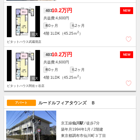
10.2万円
403
NEW
4,600円
0ヶ月
2ヶ月
敷
礼
2
4階
1LDK（45.25ｍ
）
ピタットハウス武蔵境店
10.2万円
403
NEW
4,600円
0ヶ月
2ヶ月
敷
礼
2
4階
1LDK（45.25ｍ
）
ピタットハウス阿佐ヶ谷店
ルードルフィアタウンズ Ｂ
アパート
京王線
仙川駅
/ 徒歩7分
築年月1994年1月 / 2階建
東京都調布市仙川町３丁目