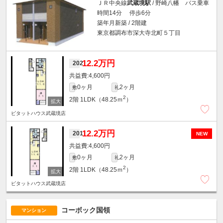
ＪＲ中央線
武蔵境駅
/ 野崎八幡 バス乗車
時間14分 停歩6分
築年月新築 / 2階建
東京都調布市深大寺北町５丁目
12.2万円
202
4,600円
0ヶ月
2ヶ月
敷
礼
2
2階
1LDK（48.25ｍ
）
ピタットハウス武蔵境店
12.2万円
201
NEW
4,600円
0ヶ月
2ヶ月
敷
礼
2
2階
1LDK（48.25ｍ
）
ピタットハウス武蔵境店
コーボック国領
マンション