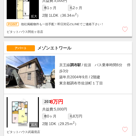
5,000円
1ヶ月
2ヶ月
敷
礼
2
2階
1LDK（36.34ｍ
）
他社掲載物件も一括手配！即日対応のLINEでご連絡下さい！
ピタットハウス阿佐ヶ谷店
メゾンエトワール
アパート
京王線
調布駅
/ 佐須 バス乗車時間6分 停
歩3分
築年月2004年9月 / 2階建
東京都調布市佐須町１丁目
8万円
203
5,000円
0ヶ月
8万円
敷
礼
2
2階
1DK（29.25ｍ
）
ピタットハウス武蔵境店