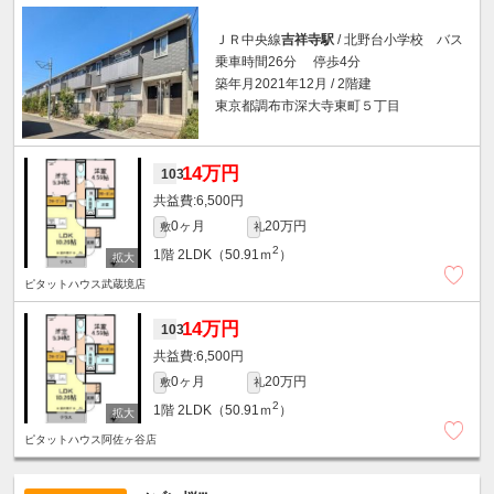
ＪＲ中央線
吉祥寺駅
/ 北野台小学校 バス
乗車時間26分 停歩4分
築年月2021年12月 / 2階建
東京都調布市深大寺東町５丁目
14万円
103
6,500円
0ヶ月
20万円
敷
礼
2
1階
2LDK（50.91ｍ
）
ピタットハウス武蔵境店
14万円
103
6,500円
0ヶ月
20万円
敷
礼
2
1階
2LDK（50.91ｍ
）
ピタットハウス阿佐ヶ谷店