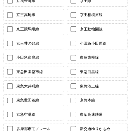
京成金町線
京王線
京王高尾線
京王相模原線
京王競馬場線
京王動物園線
京王井の頭線
小田急小田原線
小田急多摩線
東急東横線
東急田園都市線
東急目黒線
東急大井町線
東急池上線
東急世田谷線
京急本線
京急空港線
東葉高速鉄道
多摩都市モノレール
新交通ゆりかもめ