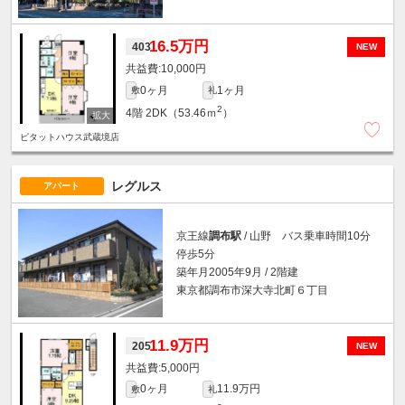
16.5万円
403
NEW
10,000円
0ヶ月
1ヶ月
敷
礼
2
4階
2DK（53.46ｍ
）
ピタットハウス武蔵境店
レグルス
アパート
京王線
調布駅
/ 山野 バス乗車時間10分
停歩5分
築年月2005年9月 / 2階建
東京都調布市深大寺北町６丁目
11.9万円
205
NEW
5,000円
0ヶ月
11.9万円
敷
礼