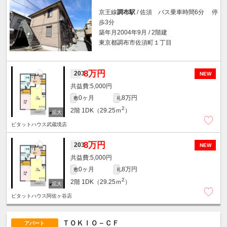
京王線
調布駅
/ 佐須 バス乗車時間6分 停
歩3分
築年月2004年9月 / 2階建
東京都調布市佐須町１丁目
8万円
203
NEW
5,000円
0ヶ月
8万円
敷
礼
2
2階
1DK（29.25ｍ
）
ピタットハウス武蔵境店
8万円
203
NEW
5,000円
0ヶ月
8万円
敷
礼
2
2階
1DK（29.25ｍ
）
ピタットハウス阿佐ヶ谷店
ＴＯＫＩＯ－ＣＦ
アパート