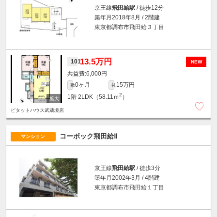
京王線
飛田給駅
/ 徒歩12分
築年月2018年8月 / 2階建
東京都調布市飛田給３丁目
13.5万円
101
NEW
6,000円
0ヶ月
15万円
敷
礼
2
1階
2LDK（58.11ｍ
）
ピタットハウス武蔵境店
コーボック飛田給Ⅱ
マンション
京王線
飛田給駅
/ 徒歩3分
築年月2002年3月 / 4階建
東京都調布市飛田給１丁目