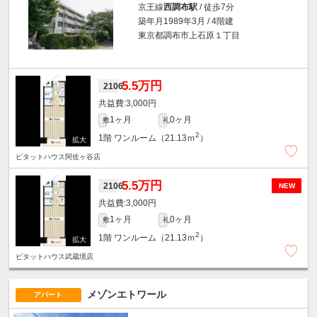
京王線
西調布駅
/ 徒歩7分
築年月1989年3月 / 4階建
東京都調布市上石原１丁目
5.5万円
2106
3,000円
1ヶ月
0ヶ月
敷
礼
2
1階
ワンルーム（21.13ｍ
）
ピタットハウス阿佐ヶ谷店
5.5万円
2106
NEW
3,000円
1ヶ月
0ヶ月
敷
礼
2
1階
ワンルーム（21.13ｍ
）
ピタットハウス武蔵境店
メゾンエトワール
アパート