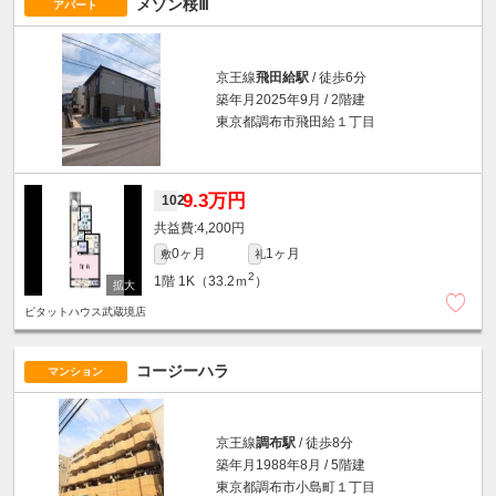
メゾン桜Ⅲ
アパート
京王線
飛田給駅
/ 徒歩6分
築年月2025年9月 / 2階建
東京都調布市飛田給１丁目
9.3万円
102
4,200円
0ヶ月
1ヶ月
敷
礼
2
1階
1K（33.2ｍ
）
ピタットハウス武蔵境店
コージーハラ
マンション
京王線
調布駅
/ 徒歩8分
築年月1988年8月 / 5階建
東京都調布市小島町１丁目