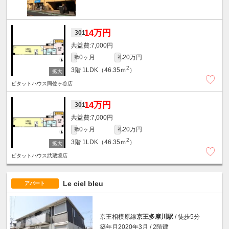
14万円
301
7,000円
0ヶ月
20万円
敷
礼
2
3階
1LDK（46.35ｍ
）
ピタットハウス阿佐ヶ谷店
14万円
301
7,000円
0ヶ月
20万円
敷
礼
2
3階
1LDK（46.35ｍ
）
ピタットハウス武蔵境店
Le ciel bleu
アパート
京王相模原線
京王多摩川駅
/ 徒歩5分
築年月2020年3月 / 2階建