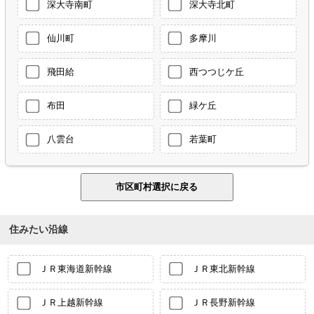
深大寺南町
深大寺北町
仙川町
多摩川
飛田給
西つつじケ丘
布田
緑ケ丘
八雲台
若葉町
住みたい沿線
ＪＲ東海道新幹線
ＪＲ東北新幹線
ＪＲ上越新幹線
ＪＲ長野新幹線