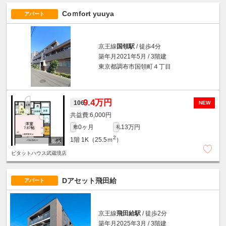
Coｍfort yuuya
アパート
京王線
国領駅
/ 徒歩4分
築年月2021年5月 / 3階建
東京都調布市国領町４丁目
9.4万円
106
NEW
6,000円
0ヶ月
13万円
敷
礼
2
1階
1K（25.5ｍ
）
ピタットハウス武蔵境店
Dアセット飛田給
アパート
京王線
飛田給駅
/ 徒歩2分
築年月2025年3月 / 3階建