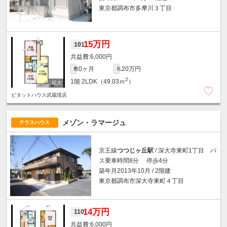
東京都調布市多摩川３丁目
15万円
101
6,000円
0ヶ月
20万円
敷
礼
2
1階
2LDK（49.03ｍ
）
ピタットハウス武蔵境店
メゾン・ラマージュ
テラスハウス
京王線
つつじヶ丘駅
/ 深大寺東町1丁目 バ
ス乗車時間8分 停歩4分
築年月2013年10月 / 2階建
東京都調布市深大寺東町４丁目
14万円
110
6,000円