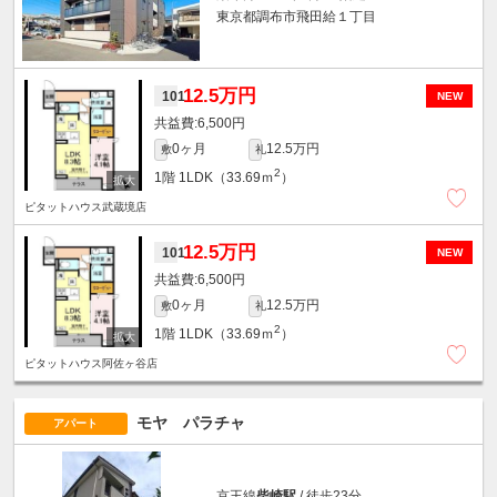
東京都調布市飛田給１丁目
12.5万円
101
NEW
6,500円
0ヶ月
12.5万円
敷
礼
2
1階
1LDK（33.69ｍ
）
ピタットハウス武蔵境店
12.5万円
101
NEW
6,500円
0ヶ月
12.5万円
敷
礼
2
1階
1LDK（33.69ｍ
）
ピタットハウス阿佐ヶ谷店
モヤ パラチャ
アパート
京王線
柴崎駅
/ 徒歩23分