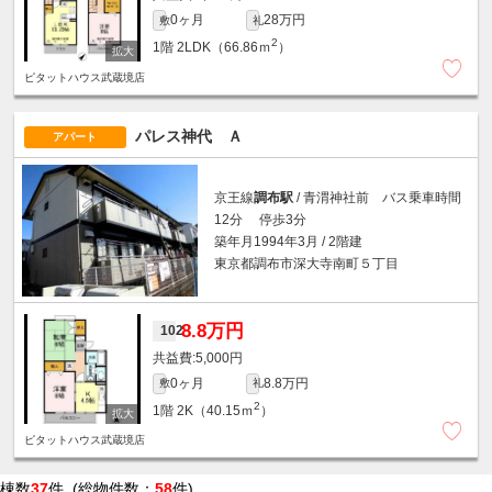
0ヶ月
28万円
敷
礼
2
1階
2LDK（66.86ｍ
）
ピタットハウス武蔵境店
パレス神代 Ａ
アパート
京王線
調布駅
/ 青渭神社前 バス乗車時間
12分 停歩3分
築年月1994年3月 / 2階建
東京都調布市深大寺南町５丁目
8.8万円
102
5,000円
0ヶ月
8.8万円
敷
礼
2
1階
2K（40.15ｍ
）
ピタットハウス武蔵境店
棟数
37
件 (総物件数：
58
件)