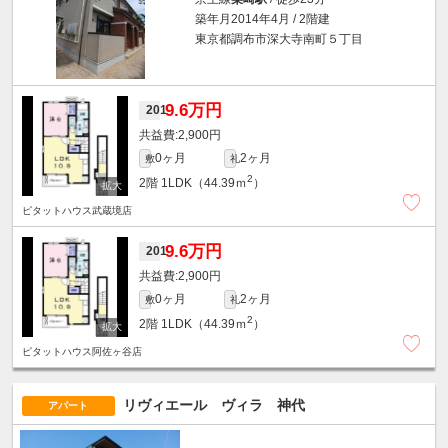
築年月2014年4月 / 2階建
東京都調布市深大寺南町５丁目
9.6万円
201
2,900円
0ヶ月
2ヶ月
敷
礼
2
2階
1LDK（44.39ｍ
）
ピタットハウス武蔵境店
9.6万円
201
2,900円
0ヶ月
2ヶ月
敷
礼
2
2階
1LDK（44.39ｍ
）
ピタットハウス阿佐ヶ谷店
リヴィエール ヴィラ 神代
アパート