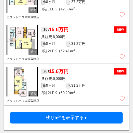
0ヶ月
27.2万円
敷
礼
2
1階
1LDK（42.68ｍ
）
ピタットハウス武蔵境店
15.6万円
103
NEW
6,000円
0ヶ月
31.2万円
敷
礼
2
1階
2LDK（52.41ｍ
）
ピタットハウス武蔵境店
15.6万円
201
NEW
6,000円
0ヶ月
31.2万円
敷
礼
2
2階
2LDK（50.29ｍ
）
ピタットハウス武蔵境店
残り5件を表示する
▼