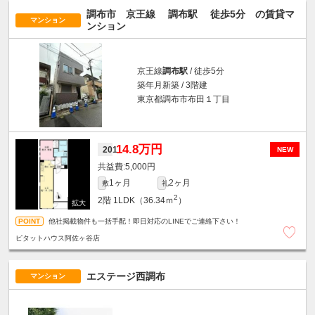
調布市 京王線
調布駅
徒歩5分
の賃貸マ
マンション
ンション
京王線
調布駅
/ 徒歩5分
築年月新築 / 3階建
東京都調布市布田１丁目
14.8万円
201
NEW
5,000円
1ヶ月
2ヶ月
敷
礼
2
2階
1LDK（36.34ｍ
）
他社掲載物件も一括手配！即日対応のLINEでご連絡下さい！
ピタットハウス阿佐ヶ谷店
エステージ西調布
マンション