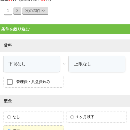
1
2
次の20件>>
条件を絞り込む
賃料
～
管理費・共益費込み
敷金
なし
１ヶ月以下