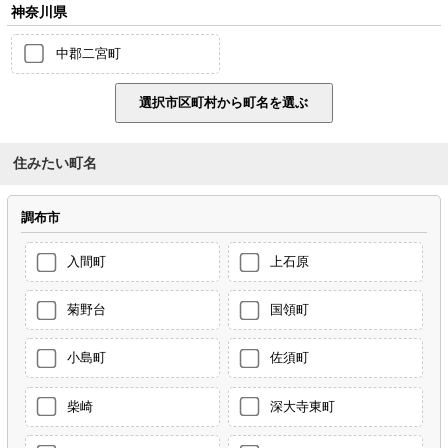
神奈川県
中郡二宮町
住みたい町名
調布市
入間町
上石原
菊野台
国領町
小島町
佐須町
柴崎
深大寺東町