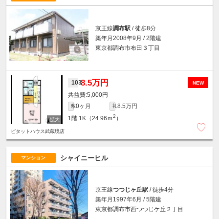
京王線
調布駅
/ 徒歩8分
築年月2008年9月 / 2階建
東京都調布市布田３丁目
8.5万円
103
NEW
5,000円
0ヶ月
8.5万円
敷
礼
2
1階
1K（24.96ｍ
）
ピタットハウス武蔵境店
シャイニーヒル
マンション
京王線
つつじヶ丘駅
/ 徒歩4分
築年月1997年6月 / 5階建
東京都調布市西つつじケ丘２丁目