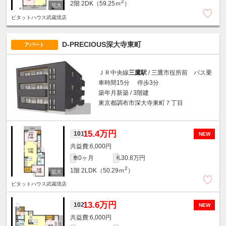
2
2階
2DK（59.25ｍ
）
ピタットハウス武蔵境店
D-PRECIOUS深大寺東町
アパート
ＪＲ中央線
三鷹駅
/ 三鷹市役所前 バス乗
車時間15分 停歩3分
築年月新築 / 3階建
東京都調布市深大寺東町７丁目
15.4万円
101
NEW
6,000円
0ヶ月
30.8万円
敷
礼
2
1階
2LDK（50.29ｍ
）
ピタットハウス武蔵境店
13.6万円
102
NEW
6,000円