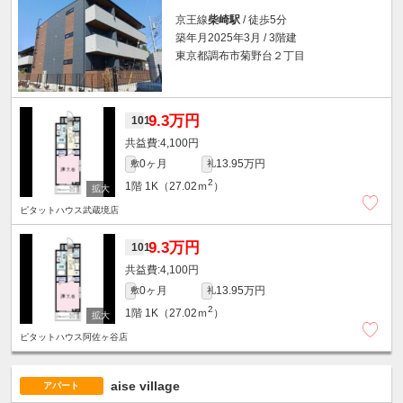
京王線
柴崎駅
/ 徒歩5分
築年月2025年3月 / 3階建
東京都調布市菊野台２丁目
9.3万円
101
4,100円
0ヶ月
13.95万円
敷
礼
2
1階
1K（27.02ｍ
）
ピタットハウス武蔵境店
9.3万円
101
4,100円
0ヶ月
13.95万円
敷
礼
2
1階
1K（27.02ｍ
）
ピタットハウス阿佐ヶ谷店
aise village
アパート