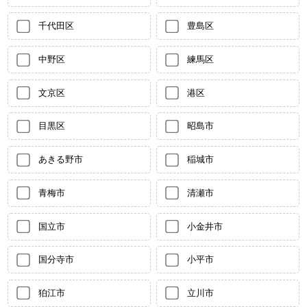
千代田区
豊島区
中野区
練馬区
文京区
港区
目黒区
昭島市
あきる野市
稲城市
青梅市
清瀬市
国立市
小金井市
国分寺市
小平市
狛江市
立川市