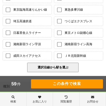
東京臨海高速りんかい線
東急多摩川線
埼玉高速鉄道
つくばエクスプレス
日暮里舎人ライナー
東京メトロ副都心線
湘南新宿ライン宇須
湘南新宿ライン高海
成田スカイアクセス
ＪＲ北陸新幹線
59
件
種別
アパート
マンション
検索
お気に入り
閲覧履歴
お問合せ