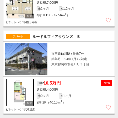
7,000円
1ヶ月
1.2ヶ月
敷
礼
2
4階
1LDK（42.56ｍ
）
ピタットハウス阿佐ヶ谷店
ルードルフィアタウンズ Ｂ
アパート
京王線
仙川駅
/ 徒歩7分
築年月1994年1月 / 2階建
東京都調布市仙川町３丁目
10.5万円
202
NEW
4,000円
0ヶ月
1ヶ月
敷
礼
2
2階
2K（40.15ｍ
）
ピタットハウス武蔵境店