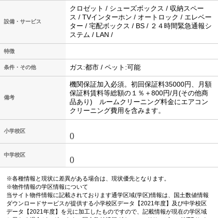
クロゼット / シューズボックス / 収納スペー
ス / TVインターホン / オートロック / エレベー
設備・サービス
ター / 宅配ボックス / BS / ２４時間緊急通報シ
ステム / LAN /
特徴
ガス:都市 / ペット:可能
条件・その他
機関保証加入必須。初回保証料35000円、月額
保証料賃料等総額の１％＋800円/月(その他商
備考
品あり) ルームクリーニング料金にエアコン
クリーニング費用を含みます。
小学校区
()
中学校区
()
※各種情報と現状に差異がある場合は、現状優先となります。
※物件情報の学区情報について
当サイト物件情報に記載されております通学区域(学区)情報は、国土数値情報
ダウンロードサービスが提供する小学校区データ【2021年度】及び中学校区
データ【2021年度】を元に加工したものですので、記載情報が現在の学区域