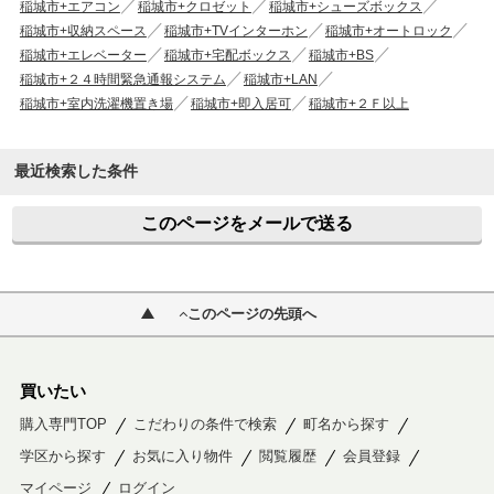
稲城市+エアコン
稲城市+クロゼット
稲城市+シューズボックス
稲城市+収納スペース
稲城市+TVインターホン
稲城市+オートロック
稲城市+エレベーター
稲城市+宅配ボックス
稲城市+BS
稲城市+２４時間緊急通報システム
稲城市+LAN
稲城市+室内洗濯機置き場
稲城市+即入居可
稲城市+２Ｆ以上
最近検索した条件
このページをメールで送る
このページの先頭へ
買いたい
購入専門TOP
こだわりの条件で検索
町名から探す
学区から探す
お気に入り物件
閲覧履歴
会員登録
マイページ
ログイン