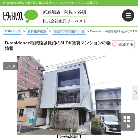
D-residence稲城 稲城長沼の3LDK賃貸マンション｜ピタットハウス武蔵境店
TOPページ
賃貸物件検索
稲城市の賃貸情報一覧
D-residence稲城 稲城長沼の3
D-residence稲城
稲城長沼の3LDK賃貸マンションの物
情報
1 / 18
一覧
【建物外観】