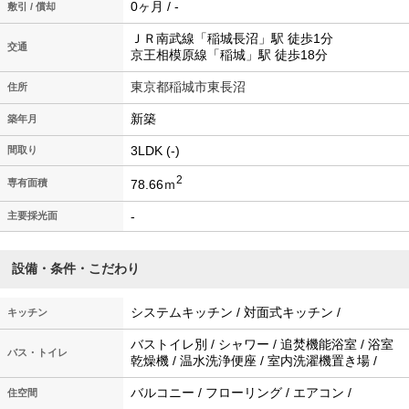
0ヶ月 / -
敷引 / 償却
ＪＲ南武線「稲城長沼」駅 徒歩1分
交通
京王相模原線「稲城」駅 徒歩18分
東京都稲城市東長沼
住所
新築
築年月
3LDK (-)
間取り
2
78.66ｍ
専有面積
-
主要採光面
設備・条件・こだわり
システムキッチン / 対面式キッチン /
キッチン
バストイレ別 / シャワー / 追焚機能浴室 / 浴室
バス・トイレ
乾燥機 / 温水洗浄便座 / 室内洗濯機置き場 /
バルコニー / フローリング / エアコン /
住空間