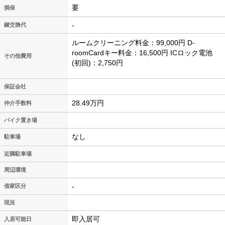
要
損保
-
鍵交換代
ルームクリーニング料金：99,000円 D-
roomCardキー料金：16,500円 ICロック電池
その他費用
(初回)：2,750円
保証会社
28.49万円
仲介手数料
バイク置き場
なし
駐車場
近隣駐車場
周辺環境
-
借家区分
現況
即入居可
入居可能日