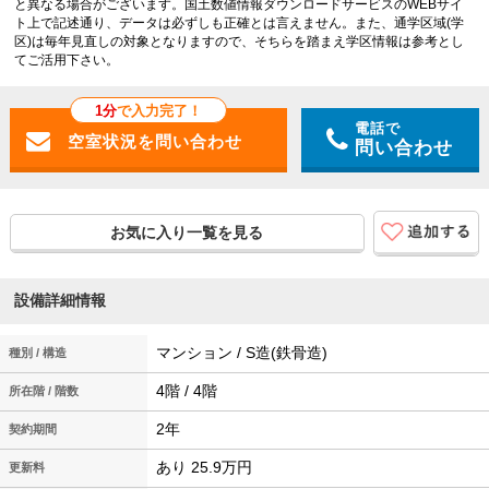
と異なる場合がございます。国土数値情報ダウンロードサービスのWEBサイ
ト上で記述通り、データは必ずしも正確とは言えません。また、通学区域(学
区)は毎年見直しの対象となりますので、そちらを踏まえ学区情報は参考とし
てご活用下さい。
1分
で入力完了！
電話で
問い合わせ
お気に入り一覧を見る
設備詳細情報
マンション / S造(鉄骨造)
種別 / 構造
4階 / 4階
所在階 / 階数
2年
契約期間
あり 25.9万円
更新料