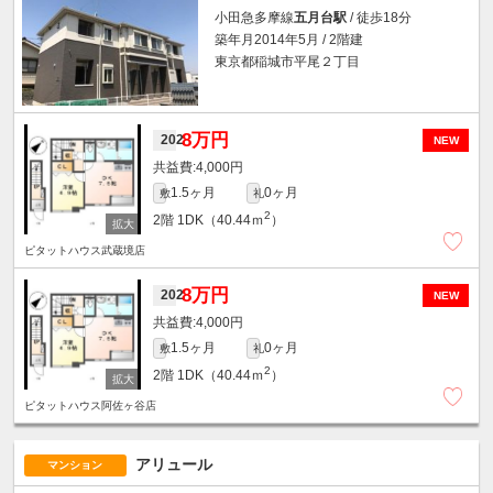
小田急多摩線
五月台駅
/ 徒歩18分
築年月2014年5月 / 2階建
東京都稲城市平尾２丁目
8万円
202
NEW
4,000円
1.5ヶ月
0ヶ月
敷
礼
2
2階
1DK（40.44ｍ
）
ピタットハウス武蔵境店
8万円
202
NEW
4,000円
1.5ヶ月
0ヶ月
敷
礼
2
2階
1DK（40.44ｍ
）
ピタットハウス阿佐ヶ谷店
アリュール
マンション