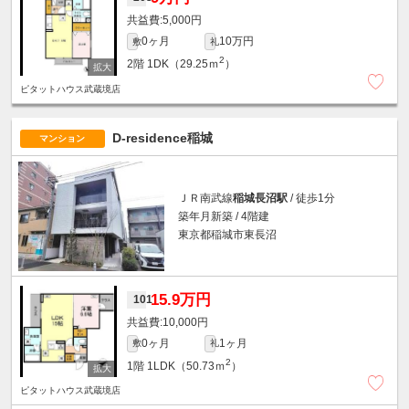
5,000円
0ヶ月
10万円
敷
礼
2
2階
1DK（29.25ｍ
）
ピタットハウス武蔵境店
D-residence稲城
マンション
ＪＲ南武線
稲城長沼駅
/ 徒歩1分
築年月新築 / 4階建
東京都稲城市東長沼
15.9万円
101
10,000円
0ヶ月
1ヶ月
敷
礼
2
1階
1LDK（50.73ｍ
）
ピタットハウス武蔵境店