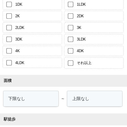
1DK
1LDK
2K
2DK
2LDK
3K
3DK
3LDK
4K
4DK
4LDK
それ以上
面積
～
駅徒歩