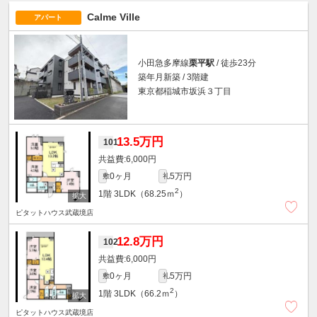
Calme Ville
アパート
小田急多摩線
栗平駅
/ 徒歩23分
築年月新築 / 3階建
東京都稲城市坂浜３丁目
13.5万円
101
6,000円
0ヶ月
5万円
敷
礼
2
1階
3LDK（68.25ｍ
）
ピタットハウス武蔵境店
12.8万円
102
6,000円
0ヶ月
5万円
敷
礼
2
1階
3LDK（66.2ｍ
）
ピタットハウス武蔵境店