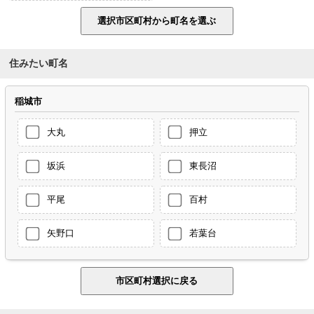
住みたい町名
稲城市
大丸
押立
坂浜
東長沼
平尾
百村
矢野口
若葉台