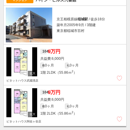
パイン・ヒルズ弐番館
マンション
京王相模原線
稲城駅
/ 徒歩18分
築年月2005年9月 / 3階建
東京都稲城市百村
9万円
104
6,000円
0ヶ月
0ヶ月
敷
礼
2
1階
2LDK（55.86ｍ
）
ピタットハウス武蔵境店
9万円
104
6,000円
0ヶ月
0ヶ月
敷
礼
2
1階
2LDK（55.86ｍ
）
ピタットハウス阿佐ヶ谷店