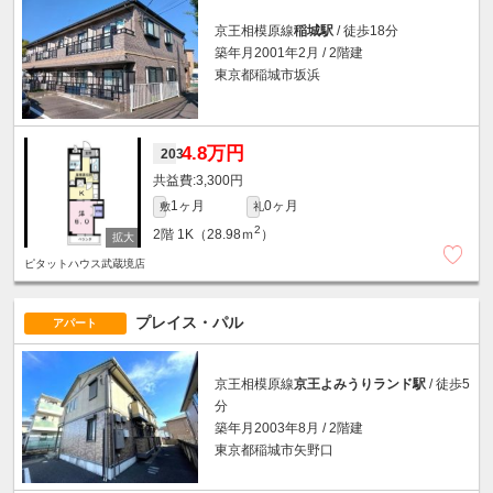
京王相模原線
稲城駅
/ 徒歩18分
築年月2001年2月 / 2階建
東京都稲城市坂浜
4.8万円
203
3,300円
1ヶ月
0ヶ月
敷
礼
2
2階
1K（28.98ｍ
）
ピタットハウス武蔵境店
プレイス・パル
アパート
京王相模原線
京王よみうりランド駅
/ 徒歩5
分
築年月2003年8月 / 2階建
東京都稲城市矢野口