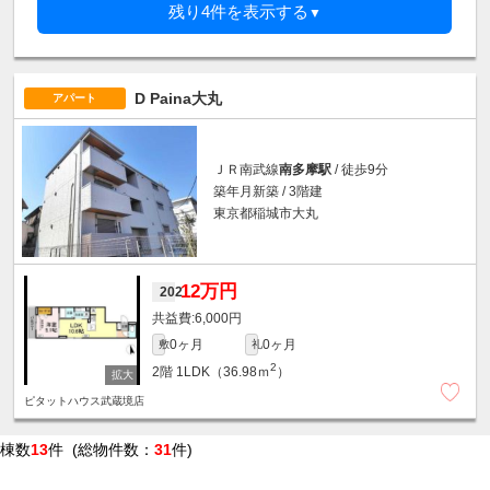
残り4件を表示する
▼
D Paina大丸
アパート
ＪＲ南武線
南多摩駅
/ 徒歩9分
築年月新築 / 3階建
東京都稲城市大丸
12万円
202
6,000円
0ヶ月
0ヶ月
敷
礼
2
2階
1LDK（36.98ｍ
）
ピタットハウス武蔵境店
棟数
13
件 (総物件数：
31
件)