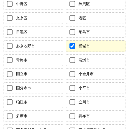
中野区
練馬区
文京区
港区
目黒区
昭島市
あきる野市
稲城市
青梅市
清瀬市
国立市
小金井市
国分寺市
小平市
狛江市
立川市
多摩市
調布市