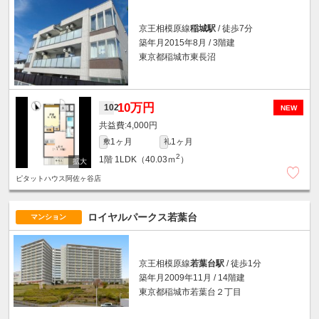
京王相模原線
稲城駅
/ 徒歩7分
築年月2015年8月 / 3階建
東京都稲城市東長沼
10万円
102
NEW
4,000円
1ヶ月
1ヶ月
敷
礼
2
1階
1LDK（40.03ｍ
）
ピタットハウス阿佐ヶ谷店
ロイヤルパークス若葉台
マンション
京王相模原線
若葉台駅
/ 徒歩1分
築年月2009年11月 / 14階建
東京都稲城市若葉台２丁目