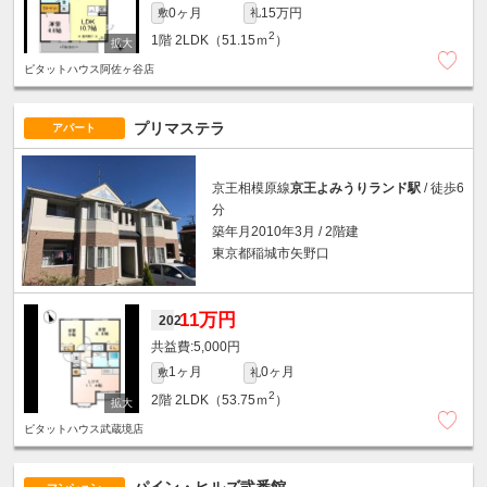
0ヶ月
15万円
敷
礼
2
1階
2LDK（51.15ｍ
）
ピタットハウス阿佐ヶ谷店
プリマステラ
アパート
京王相模原線
京王よみうりランド駅
/ 徒歩6
分
築年月2010年3月 / 2階建
東京都稲城市矢野口
11万円
202
5,000円
1ヶ月
0ヶ月
敷
礼
2
2階
2LDK（53.75ｍ
）
ピタットハウス武蔵境店