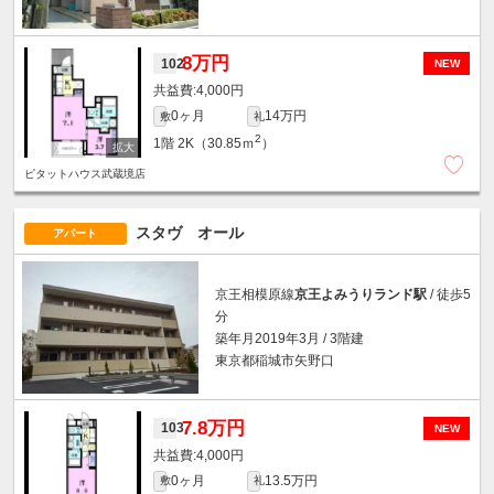
8万円
102
NEW
4,000円
0ヶ月
14万円
敷
礼
2
1階
2K（30.85ｍ
）
ピタットハウス武蔵境店
スタヴ オール
アパート
京王相模原線
京王よみうりランド駅
/ 徒歩5
分
築年月2019年3月 / 3階建
東京都稲城市矢野口
7.8万円
103
NEW
4,000円
0ヶ月
13.5万円
敷
礼