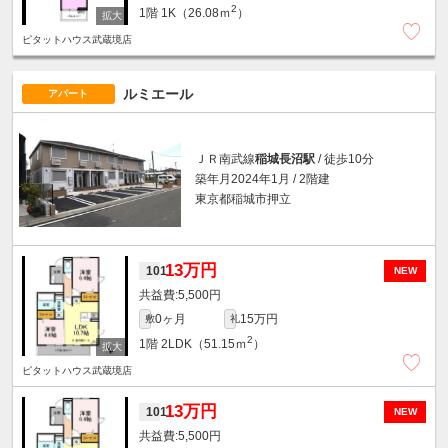
2
1階
1K（26.08ｍ
）
ピタットハウス武蔵境店
ルミエール
アパート
ＪＲ南武線
稲城長沼駅
/ 徒歩10分
築年月2024年1月 / 2階建
東京都稲城市押立
13万円
101
NEW
5,500円
0ヶ月
15万円
敷
礼
2
1階
2LDK（51.15ｍ
）
ピタットハウス武蔵境店
13万円
101
NEW
5,500円