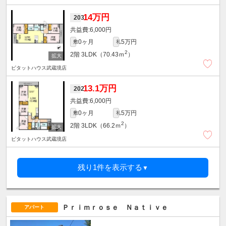
14万円
203
6,000円
0ヶ月
5万円
敷
礼
2
2階
3LDK（70.43ｍ
）
ピタットハウス武蔵境店
13.1万円
202
6,000円
0ヶ月
5万円
敷
礼
2
2階
3LDK（66.2ｍ
）
ピタットハウス武蔵境店
残り1件を表示する
▼
Ｐｒｉｍｒｏｓｅ Ｎａｔｉｖｅ
アパート