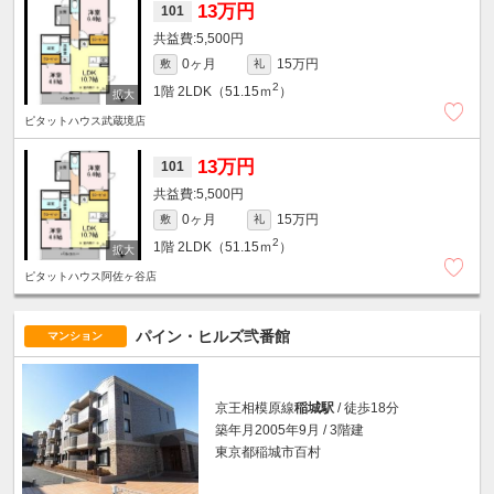
13万円
101
5,500円
0ヶ月
15万円
敷
礼
2
1階
2LDK（51.15ｍ
）
ピタットハウス武蔵境店
13万円
101
5,500円
0ヶ月
15万円
敷
礼
2
1階
2LDK（51.15ｍ
）
ピタットハウス阿佐ヶ谷店
パイン・ヒルズ弐番館
マンション
京王相模原線
稲城駅
/ 徒歩18分
築年月2005年9月 / 3階建
東京都稲城市百村