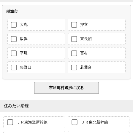
稲城市
大丸
押立
坂浜
東長沼
平尾
百村
矢野口
若葉台
住みたい沿線
ＪＲ東海道新幹線
ＪＲ東北新幹線