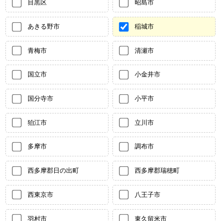
目黒区
昭島市
あきる野市
稲城市
青梅市
清瀬市
国立市
小金井市
国分寺市
小平市
狛江市
立川市
多摩市
調布市
西多摩郡日の出町
西多摩郡瑞穂町
西東京市
八王子市
羽村市
東久留米市