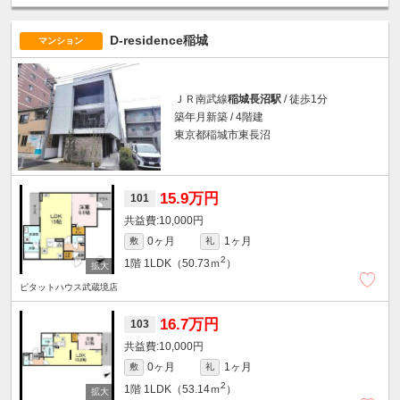
D-residence稲城
マンション
ＪＲ南武線
稲城長沼駅
/ 徒歩1分
築年月新築 / 4階建
東京都稲城市東長沼
15.9万円
101
10,000円
0ヶ月
1ヶ月
敷
礼
2
1階
1LDK（50.73ｍ
）
ピタットハウス武蔵境店
16.7万円
103
10,000円
0ヶ月
1ヶ月
敷
礼
2
1階
1LDK（53.14ｍ
）