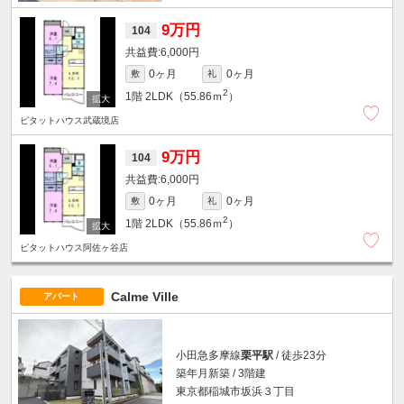
9万円
104
6,000円
0ヶ月
0ヶ月
敷
礼
2
1階
2LDK（55.86ｍ
）
ピタットハウス武蔵境店
9万円
104
6,000円
0ヶ月
0ヶ月
敷
礼
2
1階
2LDK（55.86ｍ
）
ピタットハウス阿佐ヶ谷店
Calme Ville
アパート
小田急多摩線
栗平駅
/ 徒歩23分
築年月新築 / 3階建
東京都稲城市坂浜３丁目