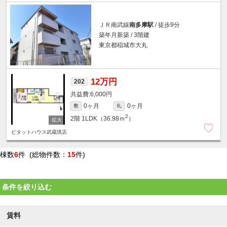
ＪＲ南武線
南多摩駅
/ 徒歩9分
築年月新築 / 3階建
東京都稲城市大丸
12万円
202
6,000円
0ヶ月
0ヶ月
敷
礼
2
2階
1LDK（36.98ｍ
）
ピタットハウス武蔵境店
棟数
6
件 (総物件数：
15
件)
条件を絞り込む
賃料