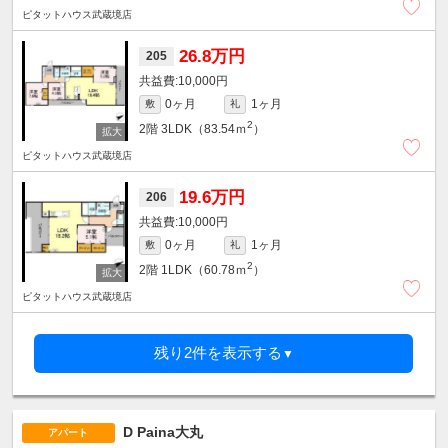
ピタットハウス武蔵境店
26.8万円
205
10,000円
0ヶ月
1ヶ月
敷
礼
2
2階
3LDK（83.54ｍ
）
ピタットハウス武蔵境店
19.6万円
206
10,000円
0ヶ月
1ヶ月
敷
礼
2
2階
1LDK（60.78ｍ
）
ピタットハウス武蔵境店
残り2件を表示する
▼
D Paina大丸
アパート