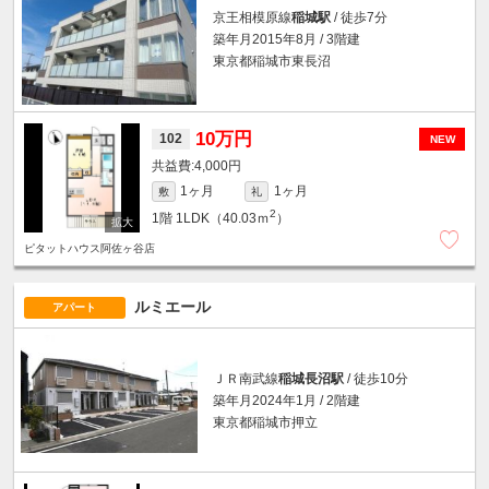
京王相模原線
稲城駅
/ 徒歩7分
築年月2015年8月 / 3階建
東京都稲城市東長沼
10万円
102
NEW
4,000円
1ヶ月
1ヶ月
敷
礼
2
1階
1LDK（40.03ｍ
）
ピタットハウス阿佐ヶ谷店
ルミエール
アパート
ＪＲ南武線
稲城長沼駅
/ 徒歩10分
築年月2024年1月 / 2階建
東京都稲城市押立