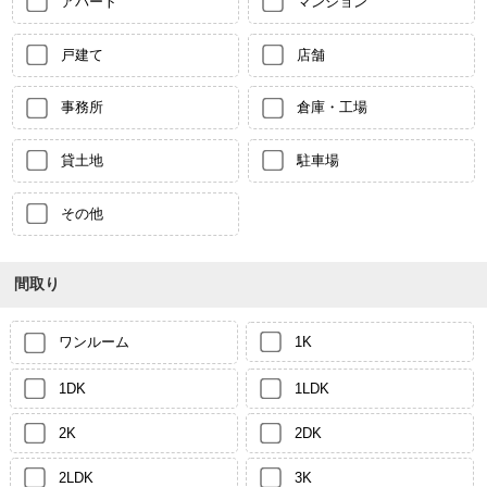
アパート
マンション
戸建て
店舗
事務所
倉庫・工場
貸土地
駐車場
その他
間取り
ワンルーム
1K
1DK
1LDK
2K
2DK
2LDK
3K