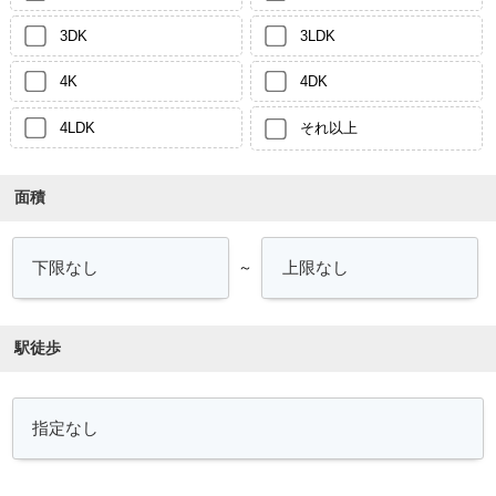
3DK
3LDK
4K
4DK
4LDK
それ以上
面積
～
駅徒歩