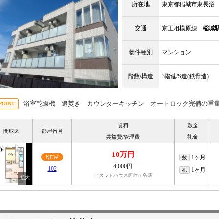
所在地
東京都稲城市東長沼
交通
京王相模原線
稲城
物件種別
マンション
階数/構造
3階建/S造(鉄骨造)
浴室乾燥機 追焚き カウンターキッチン オートロック完備の重
賃料
敷金
間取図
部屋番号
共益費/管理費
礼金
10万円
1ヶ月
NEW
敷
4,000円
102
1ヶ月
礼
ピタットハウス阿佐ヶ谷店