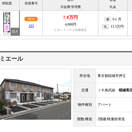
間取図
部屋番号
共益費/管理費
礼金
7.8万円
0ヶ月
NEW
敷
4,000円
103
13.5万円
礼
ピタットハウス武蔵境店
ミエール
所在地
東京都稲城市押立
交通
ＪＲ南武線
稲城長
物件種別
アパート
階数/構造
2階建/軽量鉄骨造