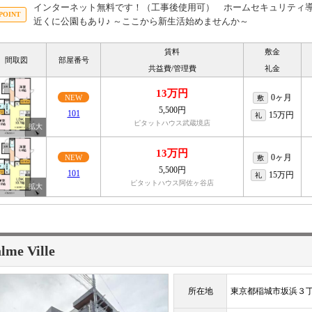
インターネット無料です！（工事後使用可） ホームセキュリティ導入
近くに公園もあり♪ ～ここから新生活始めませんか～
賃料
敷金
間取図
部屋番号
共益費/管理費
礼金
13万円
0ヶ月
NEW
敷
5,500円
101
15万円
礼
ピタットハウス武蔵境店
13万円
0ヶ月
NEW
敷
5,500円
101
15万円
礼
ピタットハウス阿佐ヶ谷店
lme Ville
所在地
東京都稲城市坂浜３