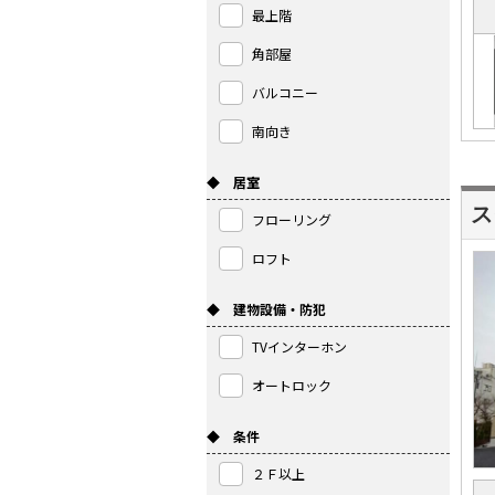
最上階
角部屋
バルコニー
南向き
◆ 居室
ス
フローリング
ロフト
◆ 建物設備・防犯
TVインターホン
オートロック
◆ 条件
２Ｆ以上