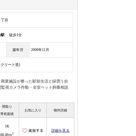
２丁目
台駅
徒歩1分
築年月
2009年11月
ンクリート造)
、商業施設が整った駅前生活と緑潤う自
間監視カメラ作動・全室ペット飼養相談
間取り
お気に入り
物件詳細
専有面積
1K
詳細を見る
2
60.49ｍ