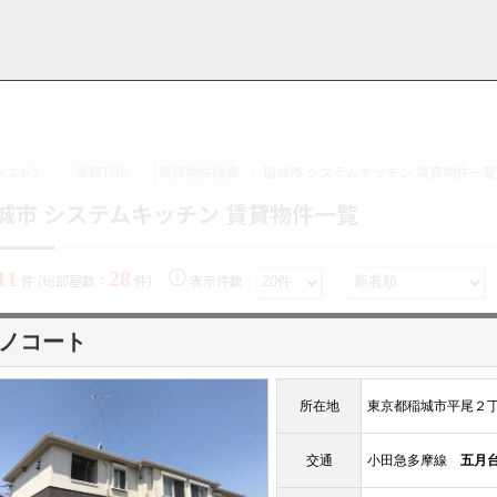
ベスト）
賃貸TOP
賃貸物件検索
稲城市 システムキッチン 賃貸物件一覧
城市 システムキッチン 賃貸物件一覧
用情報
管理物件一覧
ご解約について
お知らせ・ブログ
お問い合わせ
LINEでお問い合わせ
お問い合わせ
11
28
件 (総部屋数：
件)
表示件数
ノコート
所在地
東京都稲城市平尾２
交通
小田急多摩線
五月