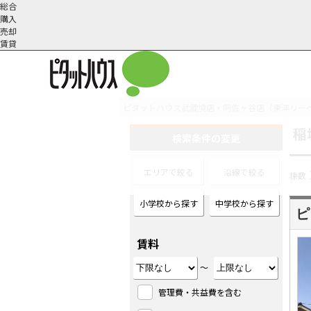
総合
購入
売却
賃貸
ピタットハウス武蔵境店・阿佐ヶ谷店（東洋リー
稲
オーナー様へ
契約内容・更新等
会社概要
スタッフ紹介
賃貸業務内容
住まいのトラブル
採
検索条件の変更
エリアで絞る
沿線で絞る
棟数
小学校から探す
中学校から探す
ピ
賃料
～
管理費・共益費を含む