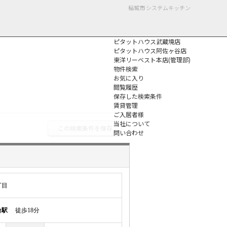
稲城市 システムキッチン
ピタットハウス武蔵境店
ピタットハウス阿佐ヶ谷店
東洋リーベスト本店(管理部)
物件検索
お気に入り
閲覧履歴
保存した検索条件
個人情報保護方針
賃貸管理
ご入居者様
当社について
この検索条件を保存
問い合わせ
丁目
台駅
徒歩18分