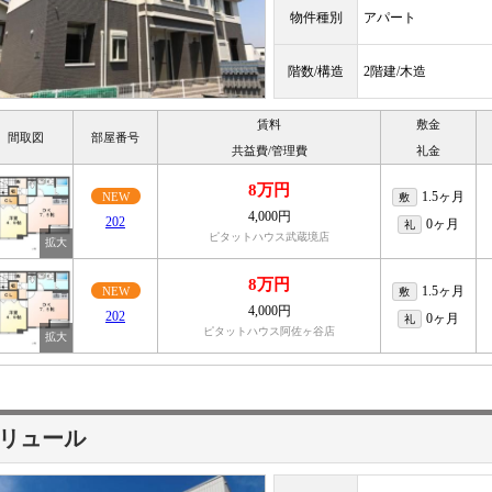
物件種別
アパート
階数/構造
2階建/木造
賃料
敷金
間取図
部屋番号
共益費/管理費
礼金
8万円
1.5ヶ月
NEW
敷
4,000円
202
0ヶ月
礼
ピタットハウス武蔵境店
8万円
1.5ヶ月
NEW
敷
4,000円
202
0ヶ月
礼
ピタットハウス阿佐ヶ谷店
リュール