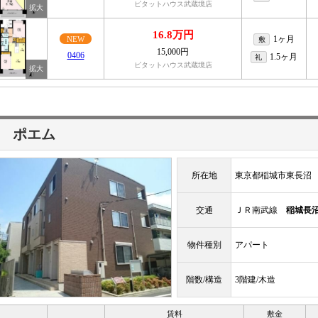
ピタットハウス武蔵境店
16.8万円
1ヶ月
NEW
敷
15,000円
0406
1.5ヶ月
礼
ピタットハウス武蔵境店
 ポエム
所在地
東京都稲城市東長沼
交通
ＪＲ南武線
稲城長
物件種別
アパート
階数/構造
3階建/木造
賃料
敷金