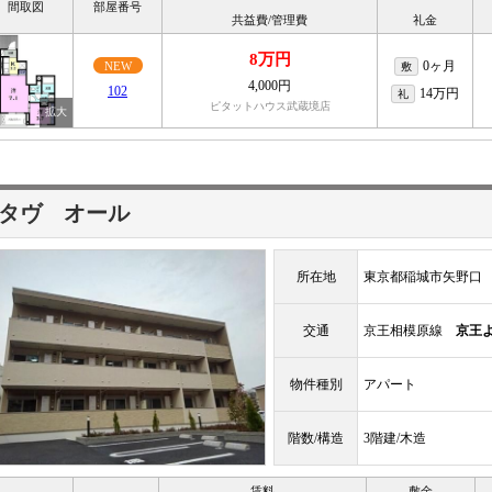
間取図
部屋番号
共益費/管理費
礼金
8万円
0ヶ月
NEW
敷
4,000円
102
14万円
礼
ピタットハウス武蔵境店
タヴ オール
所在地
東京都稲城市矢野口
交通
京王相模原線
京王
物件種別
アパート
階数/構造
3階建/木造
賃料
敷金