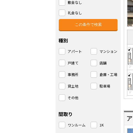
敷金なし
礼金なし
種別
アパート
マンション
戸建て
店舗
事務所
倉庫・工場
貸土地
駐車場
その他
間取り
ア
ワンルーム
1K