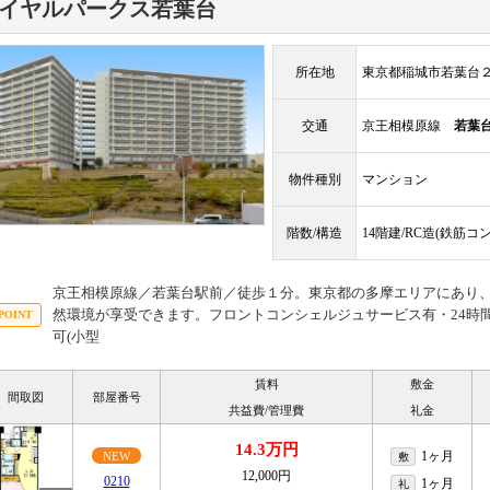
イヤルパークス若葉台
所在地
東京都稲城市若葉台
交通
京王相模原線
若葉
物件種別
マンション
階数/構造
14階建/RC造(鉄筋コ
京王相模原線／若葉台駅前／徒歩１分。東京都の多摩エリアにあり
然環境が享受できます。フロントコンシェルジュサービス有・24時
可(小型
賃料
敷金
間取図
部屋番号
共益費/管理費
礼金
14.3万円
1ヶ月
NEW
敷
12,000円
0210
1ヶ月
礼