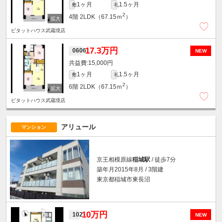
1ヶ月
1.5ヶ月
敷
礼
2
4階
2LDK（67.15ｍ
）
ピタットハウス武蔵境店
17.3万円
0606
NEW
15,000円
1ヶ月
1.5ヶ月
敷
礼
2
6階
2LDK（67.15ｍ
）
ピタットハウス武蔵境店
アリュール
マンション
京王相模原線
稲城駅
/ 徒歩7分
築年月2015年8月 / 3階建
東京都稲城市東長沼
10万円
102
NEW