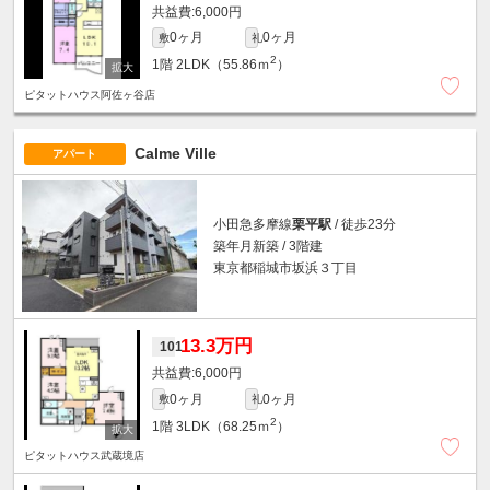
6,000円
0ヶ月
0ヶ月
敷
礼
2
1階
2LDK（55.86ｍ
）
ピタットハウス阿佐ヶ谷店
Calme Ville
アパート
小田急多摩線
栗平駅
/ 徒歩23分
築年月新築 / 3階建
東京都稲城市坂浜３丁目
13.3万円
101
6,000円
0ヶ月
0ヶ月
敷
礼
2
1階
3LDK（68.25ｍ
）
ピタットハウス武蔵境店