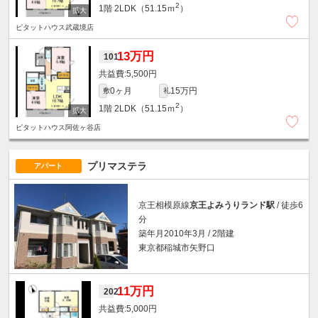
2
1階
2LDK（51.15ｍ
）
ピタットハウス武蔵境店
13万円
101
5,500円
0ヶ月
15万円
敷
礼
2
1階
2LDK（51.15ｍ
）
ピタットハウス阿佐ヶ谷店
プリマステラ
アパート
京王相模原線
京王よみうりランド駅
/ 徒歩6
分
築年月2010年3月 / 2階建
東京都稲城市矢野口
11万円
202
5,000円