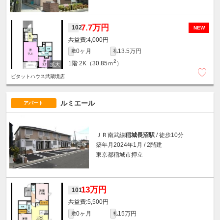
7.7万円
102
NEW
4,000円
0ヶ月
13.5万円
敷
礼
2
1階
2K（30.85ｍ
）
ピタットハウス武蔵境店
ルミエール
アパート
ＪＲ南武線
稲城長沼駅
/ 徒歩10分
築年月2024年1月 / 2階建
東京都稲城市押立
13万円
101
5,500円
0ヶ月
15万円
敷
礼