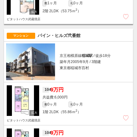
1ヶ月
0ヶ月
敷
礼
2
2階
2LDK（53.75ｍ
）
ピタットハウス武蔵境店
パイン・ヒルズ弐番館
マンション
京王相模原線
稲城駅
/ 徒歩18分
築年月2005年9月 / 3階建
東京都稲城市百村
9万円
104
6,000円
0ヶ月
0ヶ月
敷
礼
2
1階
2LDK（55.86ｍ
）
ピタットハウス武蔵境店
9万円
104