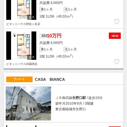
4,000円
1ヶ月
1ヶ月
敷
礼
2
1階
1LDK（40.03ｍ
）
ピタットハウス阿佐ヶ谷店
10万円
102
NEW
4,000円
1ヶ月
1ヶ月
敷
礼
2
1階
1LDK（40.03ｍ
）
ピタットハウス武蔵境店
CASA BIANCA
アパート
ＪＲ南武線
矢野口駅
/ 徒歩10分
築年月2010年9月 / 3階建
東京都稲城市矢野口