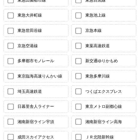
東急田園都市線
東急目黒線
東急大井町線
東急池上線
東急世田谷線
京急本線
京急空港線
東葉高速鉄道
多摩都市モノレール
新交通ゆりかもめ
東京臨海高速りんかい線
東急多摩川線
埼玉高速鉄道
つくばエクスプレス
日暮里舎人ライナー
東京メトロ副都心線
湘南新宿ライン宇須
湘南新宿ライン高海
成田スカイアクセス
ＪＲ北陸新幹線