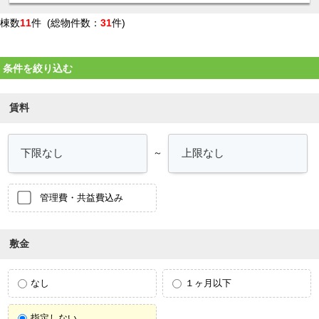
棟数
11
件 (総物件数：
31
件)
条件を絞り込む
賃料
～
管理費・共益費込み
敷金
なし
１ヶ月以下
指定しない