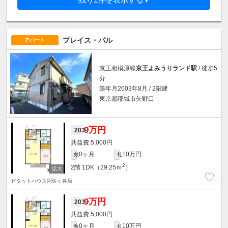
▼
プレイス・パル
アパート
京王相模原線
京王よみうりランド駅
/ 徒歩5
分
築年月2003年8月 / 2階建
東京都稲城市矢野口
9万円
203
5,000円
0ヶ月
10万円
敷
礼
2
2階
1DK（29.25ｍ
）
ピタットハウス阿佐ヶ谷店
9万円
203
5,000円
0ヶ月
10万円
敷
礼