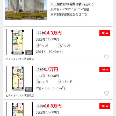
京王相模原線
若葉台駅
/ 徒歩1分
築年月2009年11月 / 14階建
東京都稲城市若葉台２丁目
14.3万円
0210
NEW
12,000円
1ヶ月
1ヶ月
敷
礼
2
2階
1K（60.49ｍ
）
ピタットハウス武蔵境店
17万円
0204
NEW
15,000円
1ヶ月
1.5ヶ月
敷
礼
2
2階
2LDK（68.1ｍ
）
ピタットハウス武蔵境店
16.8万円
0406
NEW
15,000円