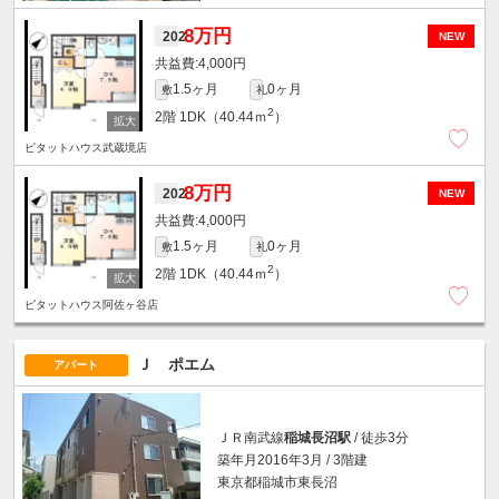
8万円
202
NEW
4,000円
1.5ヶ月
0ヶ月
敷
礼
2
2階
1DK（40.44ｍ
）
ピタットハウス武蔵境店
8万円
202
NEW
4,000円
1.5ヶ月
0ヶ月
敷
礼
2
2階
1DK（40.44ｍ
）
ピタットハウス阿佐ヶ谷店
Ｊ ポエム
アパート
ＪＲ南武線
稲城長沼駅
/ 徒歩3分
築年月2016年3月 / 3階建
東京都稲城市東長沼