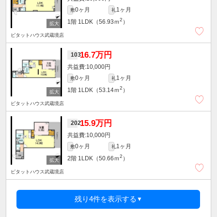
0ヶ月
1ヶ月
敷
礼
2
1階
1LDK（56.93ｍ
）
ピタットハウス武蔵境店
16.7万円
103
10,000円
0ヶ月
1ヶ月
敷
礼
2
1階
1LDK（53.14ｍ
）
ピタットハウス武蔵境店
15.9万円
202
10,000円
0ヶ月
1ヶ月
敷
礼
2
2階
1LDK（50.66ｍ
）
ピタットハウス武蔵境店
残り4件を表示する
▼