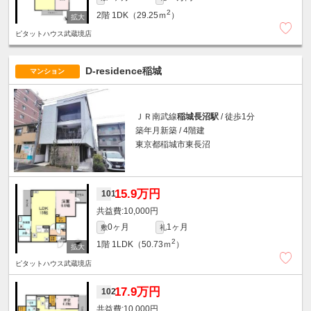
2
2階
1DK（29.25ｍ
）
ピタットハウス武蔵境店
D-residence稲城
マンション
ＪＲ南武線
稲城長沼駅
/ 徒歩1分
築年月新築 / 4階建
東京都稲城市東長沼
15.9万円
101
10,000円
0ヶ月
1ヶ月
敷
礼
2
1階
1LDK（50.73ｍ
）
ピタットハウス武蔵境店
17.9万円
102
10,000円