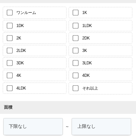
ワンルーム
1K
1DK
1LDK
2K
2DK
2LDK
3K
3DK
3LDK
4K
4DK
4LDK
それ以上
面積
～