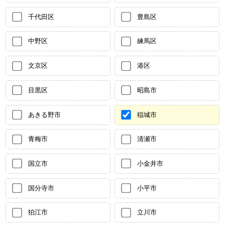
千代田区
豊島区
中野区
練馬区
文京区
港区
目黒区
昭島市
あきる野市
稲城市
青梅市
清瀬市
国立市
小金井市
国分寺市
小平市
狛江市
立川市