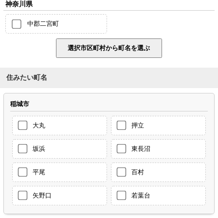
神奈川県
中郡二宮町
住みたい町名
稲城市
大丸
押立
坂浜
東長沼
平尾
百村
矢野口
若葉台