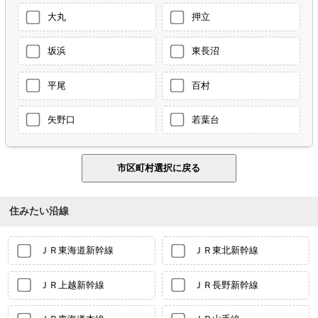
大丸
押立
坂浜
東長沼
平尾
百村
矢野口
若葉台
住みたい沿線
ＪＲ東海道新幹線
ＪＲ東北新幹線
ＪＲ上越新幹線
ＪＲ長野新幹線