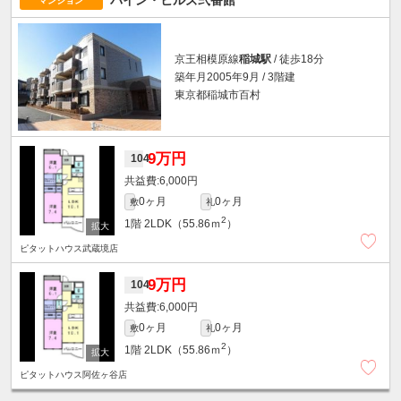
パイン・ヒルズ弐番館
マンション
京王相模原線
稲城駅
/ 徒歩18分
築年月2005年9月 / 3階建
東京都稲城市百村
9万円
104
6,000円
0ヶ月
0ヶ月
敷
礼
2
1階
2LDK（55.86ｍ
）
ピタットハウス武蔵境店
9万円
104
6,000円
0ヶ月
0ヶ月
敷
礼
2
1階
2LDK（55.86ｍ
）
ピタットハウス阿佐ヶ谷店