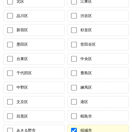
北区
江東区
品川区
渋谷区
新宿区
杉並区
墨田区
世田谷区
台東区
中央区
千代田区
豊島区
中野区
練馬区
文京区
港区
目黒区
昭島市
あきる野市
稲城市