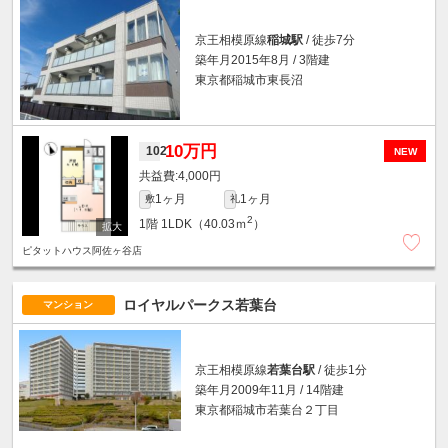
京王相模原線
稲城駅
/ 徒歩7分
築年月2015年8月 / 3階建
東京都稲城市東長沼
10万円
102
NEW
4,000円
1ヶ月
1ヶ月
敷
礼
2
1階
1LDK（40.03ｍ
）
ピタットハウス阿佐ヶ谷店
ロイヤルパークス若葉台
マンション
京王相模原線
若葉台駅
/ 徒歩1分
築年月2009年11月 / 14階建
東京都稲城市若葉台２丁目