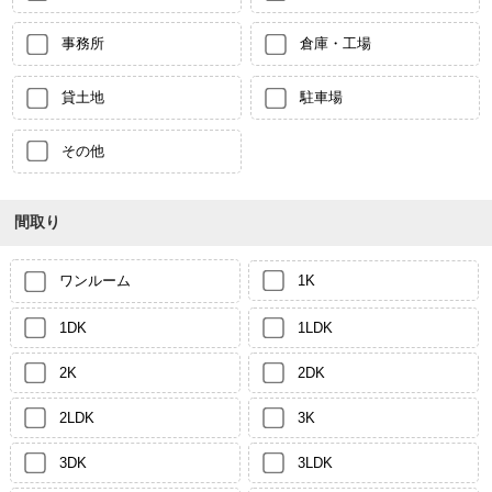
事務所
倉庫・工場
貸土地
駐車場
その他
間取り
ワンルーム
1K
1DK
1LDK
2K
2DK
2LDK
3K
3DK
3LDK