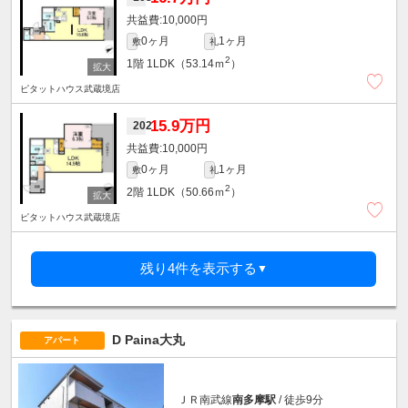
10,000円
0ヶ月
1ヶ月
敷
礼
2
1階
1LDK（53.14ｍ
）
ピタットハウス武蔵境店
15.9万円
202
10,000円
0ヶ月
1ヶ月
敷
礼
2
2階
1LDK（50.66ｍ
）
ピタットハウス武蔵境店
残り4件を表示する
▼
D Paina大丸
アパート
ＪＲ南武線
南多摩駅
/ 徒歩9分