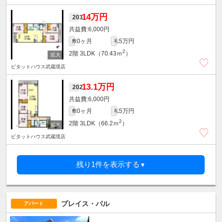
14万円
203
6,000円
0ヶ月
5万円
敷
礼
2
2階
3LDK（70.43ｍ
）
ピタットハウス武蔵境店
13.1万円
202
6,000円
0ヶ月
5万円
敷
礼
2
2階
3LDK（66.2ｍ
）
ピタットハウス武蔵境店
残り1件を表示する
▼
プレイス・パル
アパート