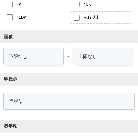
4K
4DK
4LDK
それ以上
面積
～
駅徒歩
築年数