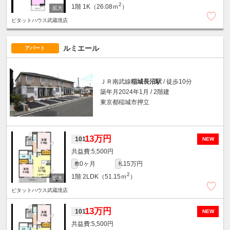
2
1階
1K（26.08ｍ
）
ピタットハウス武蔵境店
ルミエール
アパート
ＪＲ南武線
稲城長沼駅
/ 徒歩10分
築年月2024年1月 / 2階建
東京都稲城市押立
13万円
101
NEW
5,500円
0ヶ月
15万円
敷
礼
2
1階
2LDK（51.15ｍ
）
ピタットハウス武蔵境店
13万円
101
NEW
5,500円