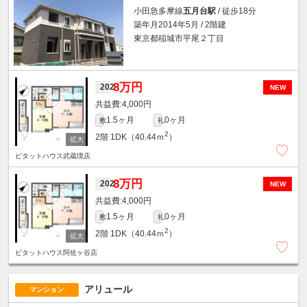
小田急多摩線
五月台駅
/ 徒歩18分
築年月2014年5月 / 2階建
東京都稲城市平尾２丁目
8万円
202
NEW
4,000円
1.5ヶ月
0ヶ月
敷
礼
2
2階
1DK（40.44ｍ
）
ピタットハウス武蔵境店
8万円
202
NEW
4,000円
1.5ヶ月
0ヶ月
敷
礼
2
2階
1DK（40.44ｍ
）
ピタットハウス阿佐ヶ谷店
アリュール
マンション