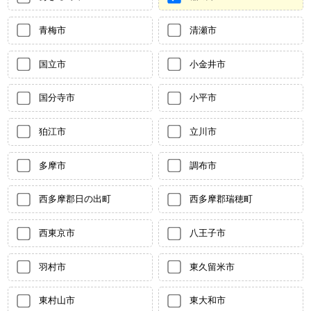
青梅市
清瀬市
国立市
小金井市
国分寺市
小平市
狛江市
立川市
多摩市
調布市
西多摩郡日の出町
西多摩郡瑞穂町
西東京市
八王子市
羽村市
東久留米市
東村山市
東大和市