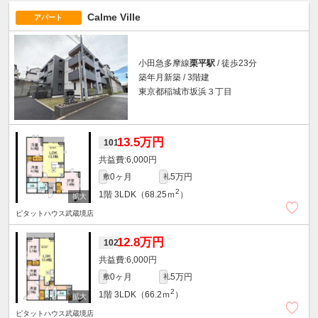
Calme Ville
アパート
小田急多摩線
栗平駅
/ 徒歩23分
築年月新築 / 3階建
東京都稲城市坂浜３丁目
13.5万円
101
6,000円
0ヶ月
5万円
敷
礼
2
1階
3LDK（68.25ｍ
）
ピタットハウス武蔵境店
12.8万円
102
6,000円
0ヶ月
5万円
敷
礼
2
1階
3LDK（66.2ｍ
）
ピタットハウス武蔵境店