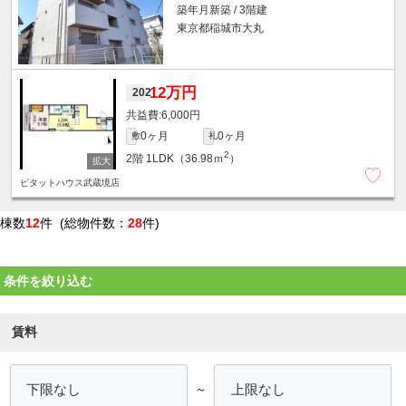
築年月新築 / 3階建
東京都稲城市大丸
12万円
202
6,000円
0ヶ月
0ヶ月
敷
礼
2
2階
1LDK（36.98ｍ
）
ピタットハウス武蔵境店
棟数
12
件 (総物件数：
28
件)
条件を絞り込む
賃料
～