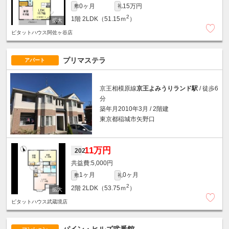
0ヶ月
15万円
敷
礼
2
1階
2LDK（51.15ｍ
）
ピタットハウス阿佐ヶ谷店
プリマステラ
アパート
京王相模原線
京王よみうりランド駅
/ 徒歩6
分
築年月2010年3月 / 2階建
東京都稲城市矢野口
11万円
202
5,000円
1ヶ月
0ヶ月
敷
礼
2
2階
2LDK（53.75ｍ
）
ピタットハウス武蔵境店