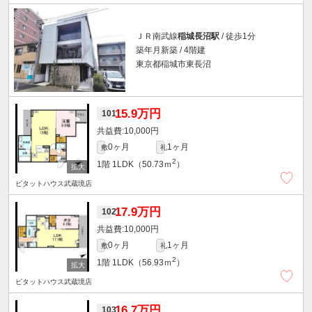
ＪＲ南武線
稲城長沼駅
/ 徒歩1分
築年月新築 / 4階建
東京都稲城市東長沼
15.9万円
101
10,000円
0ヶ月
1ヶ月
敷
礼
2
1階
1LDK（50.73ｍ
）
ピタットハウス武蔵境店
17.9万円
102
10,000円
0ヶ月
1ヶ月
敷
礼
2
1階
1LDK（56.93ｍ
）
ピタットハウス武蔵境店
16.7万円
103