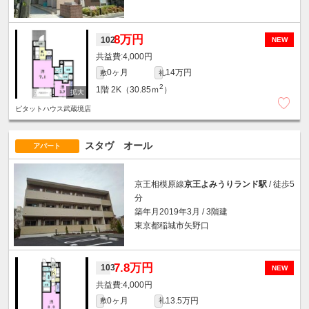
8万円
102
NEW
4,000円
0ヶ月
14万円
敷
礼
2
1階
2K（30.85ｍ
）
ピタットハウス武蔵境店
スタヴ オール
アパート
京王相模原線
京王よみうりランド駅
/ 徒歩5
分
築年月2019年3月 / 3階建
東京都稲城市矢野口
7.8万円
103
NEW
4,000円
0ヶ月
13.5万円
敷
礼