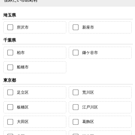
埼玉県
所沢市
新座市
千葉県
柏市
鎌ケ谷市
船橋市
東京都
足立区
荒川区
板橋区
江戸川区
大田区
葛飾区