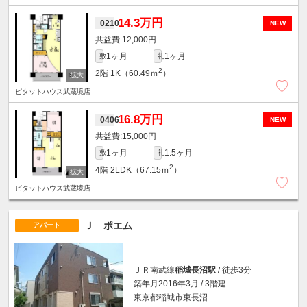
14.3万円
0210
NEW
12,000円
1ヶ月
1ヶ月
敷
礼
2
2階
1K（60.49ｍ
）
ピタットハウス武蔵境店
16.8万円
0406
NEW
15,000円
1ヶ月
1.5ヶ月
敷
礼
2
4階
2LDK（67.15ｍ
）
ピタットハウス武蔵境店
Ｊ ポエム
アパート
ＪＲ南武線
稲城長沼駅
/ 徒歩3分
築年月2016年3月 / 3階建
東京都稲城市東長沼