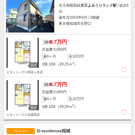
京王相模原線
京王よみうりランド駅
/ 徒歩5
分
築年月2003年8月 / 2階建
東京都稲城市矢野口
8.7万円
103
5,000円
0ヶ月
10万円
敷
礼
2
1階
1DK（29.25ｍ
）
ピタットハウス阿佐ヶ谷店
8.7万円
103
5,000円
0ヶ月
10万円
敷
礼
2
1階
1DK（29.25ｍ
）
ピタットハウス武蔵境店
D-residence稲城
マンション