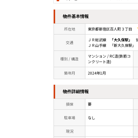
物件基本情報
所在地
東京都新宿区百人町３丁目
ＪＲ総武線
「大久保駅」
徒
交通
ＪＲ山手線 「新大久保駅」
マンション / RC造(鉄筋コ
種別 / 構造
ンクリート造)
築年月
2024年1月
物件詳細情報
損保
要
駐車場
なし
現況