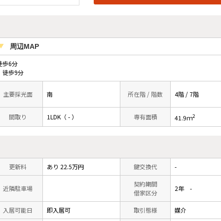
周辺MAP
歩6分
 徒歩9分
主要採光面
南
所在階 / 階数
4階 / 7階
2
間取り
1LDK（ - ）
専有面積
41.9ｍ
更新料
あり 22.5万円
鍵交換代
-
契約期間
近隣駐車場
2年 -
借家区分
入居可能日
即入居可
取引態様
媒介