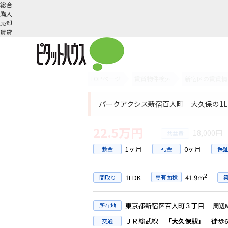
総合
購入
売却
賃貸
TOPページ
賃貸物件検索
新宿区の賃貸情
オーナー様へ
契約内容・更新等
会社概要
スタッフ紹介
賃貸業務内容
住まいのトラブル
採
パークアクシス新宿百人町 大久保の1L
22.5万円
18,000円
1ヶ月
0ヶ月
敷金
礼金
保
2
1LDK
専有面積
41.9ｍ
間取り
東京都新宿区百人町３丁目
所在地
周辺
ＪＲ総武線
「大久保駅」
徒歩6
交通