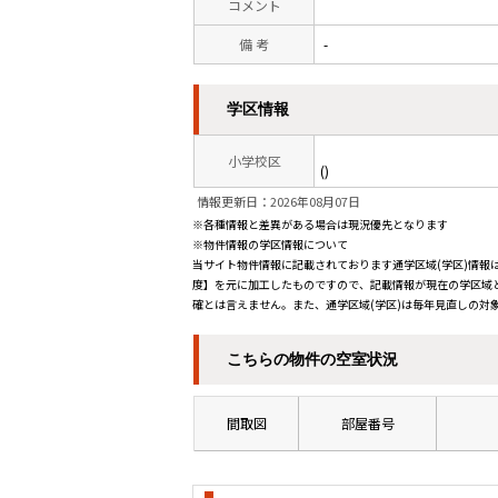
コメント
備 考
-
学区情報
小学校区
()
情報更新日：2026年08月07日
※各種情報と差異がある場合は現況優先となります
※物件情報の学区情報について
当サイト物件情報に記載されております通学区域(学区)情報は
度】を元に加工したものですので、記載情報が現在の学区域
確とは言えません。また、通学区域(学区)は毎年見直しの対
こちらの物件の空室状況
間取図
部屋番号