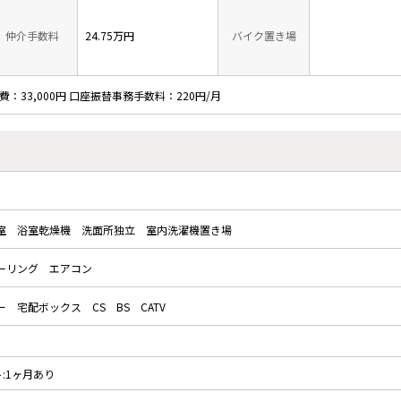
仲介手数料
24.75万円
バイク置き場
費：33,000円 口座振替事務手数料：220円/月
室
浴室乾燥機
洗面所独立
室内洗濯機置き場
ーリング
エアコン
ー
宅配ボックス
CS
BS
CATV
ト:1ヶ月あり