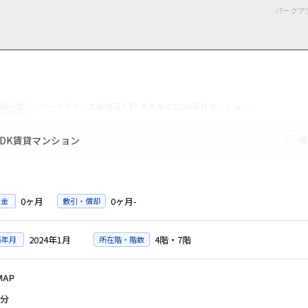
パークア
報一覧
パークアクシス新宿百人町 大久保の1LDK賃貸マンション
用情報
管理物件一覧
ご解約について
お知らせ・ブログ
お問い合わせ
LINEでお問い合わせ
お問い合わせ
DK賃貸マンション
0ヶ月
0ヶ月-
証金
敷引・償却
2024年1月
4階・7階
築年月
所在階・階数
MAP
分