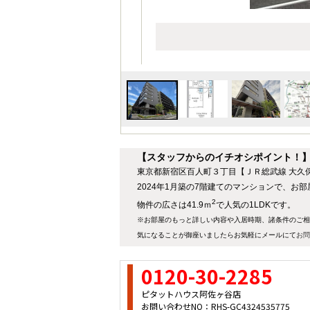
【スタッフからのイチオシポイント！
東京都新宿区百人町３丁目【ＪＲ総武線 大久保
2024年1月築の7階建てのマンションで、お
2
物件の広さは41.9ｍ
で人気の1LDKです。
※お部屋のもっと詳しい内容や入居時期、諸条件のご相
気になることが御座いましたらお気軽にメールにて
お問
0120-30-2285
ピタットハウス阿佐ヶ谷店
お問い合わせNO：RHS-GC4324535775