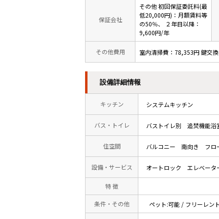
その他 初回保証委託料(最
低20,000円)：月額賃料等
保証会社
の50％、 ２年目以降：
9,600円/年
その他費用
室内清掃費：78,353円 鍵交換
設備詳細情報
キッチン
システムキッチン
バス・トイレ
バストイレ別
追焚機能浴
住空間
バルコニー
南向き
フロ
設備・サービス
オートロック
エレベータ
特 徴
条件・その他
ペット:可能 / フリーレン