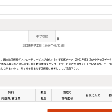
中学校区
()
次回更新予定日：2026年08月21日
、国土数値情報ダウンロードサービスが提供する小学校区データ【2021年度】及び中学校区データ【
と異なる場合がございます。国土数値情報ダウンロードサービスのWEBサイト上で記述通り、データ
象となりますので、そちらを踏まえ学区情報は参考としてご活用下さい。
賃料
敷金
間取り
お気に入り
物
共益費/管理費
礼金
専有面積