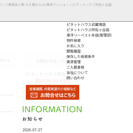
クシス新宿百人町 大久保の1LDK賃貸マンション｜ピタットハウス阿佐ヶ谷店
ピタットハウス武蔵境店
ピタットハウス阿佐ヶ谷店
東洋リーベスト本店(管理部)
物件検索
お気に入り
閲覧履歴
保存した検索条件
個人情報保護方針
お問合せはこちら
賃貸管理
ご入居者様
当社について
ピタットハウス阿佐ヶ谷店
問い合わせ
0120-30-2285