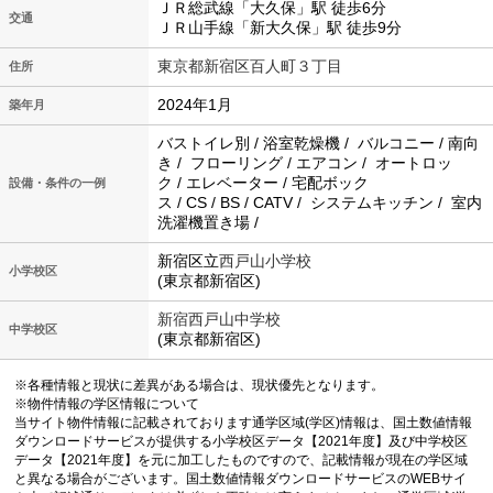
ＪＲ総武線「大久保」駅 徒歩6分
交通
ＪＲ山手線「新大久保」駅 徒歩9分
東京都新宿区百人町３丁目
住所
2024年1月
築年月
バストイレ別 / 浴室乾燥機 / バルコニー / 南向
き / フローリング / エアコン / オートロッ
ク / エレベーター / 宅配ボック
設備・条件の一例
ス / CS / BS / CATV / システムキッチン / 室内
洗濯機置き場 /
新宿区立
西戸山小学校
小学校区
(東京都新宿区)
新宿西戸山中学校
中学校区
(東京都新宿区)
※各種情報と現状に差異がある場合は、現状優先となります。
※物件情報の学区情報について
当サイト物件情報に記載されております通学区域(学区)情報は、国土数値情報
ダウンロードサービスが提供する小学校区データ【2021年度】及び中学校区
データ【2021年度】を元に加工したものですので、記載情報が現在の学区域
と異なる場合がございます。国土数値情報ダウンロードサービスのWEBサイ