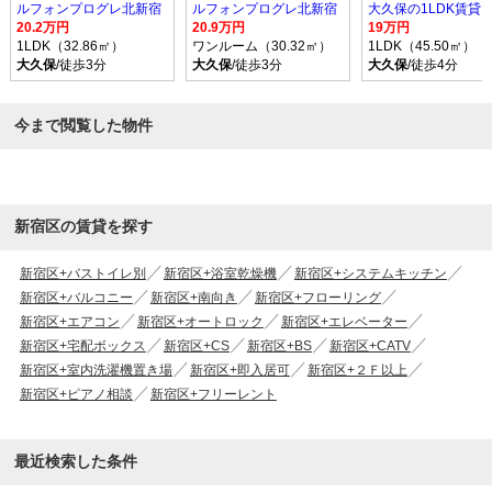
ルフォンプログレ北新宿
ルフォンプログレ北新宿
20.2万円
20.9万円
19万円
1LDK（32.86㎡）
ワンルーム（30.32㎡）
1LDK（45.50㎡）
大久保
/徒歩3分
大久保
/徒歩3分
大久保
/徒歩4分
今まで閲覧した物件
新宿区の賃貸を探す
新宿区+バストイレ別
新宿区+浴室乾燥機
新宿区+システムキッチン
新宿区+バルコニー
新宿区+南向き
新宿区+フローリング
新宿区+エアコン
新宿区+オートロック
新宿区+エレベーター
新宿区+宅配ボックス
新宿区+CS
新宿区+BS
新宿区+CATV
新宿区+室内洗濯機置き場
新宿区+即入居可
新宿区+２Ｆ以上
新宿区+ピアノ相談
新宿区+フリーレント
最近検索した条件