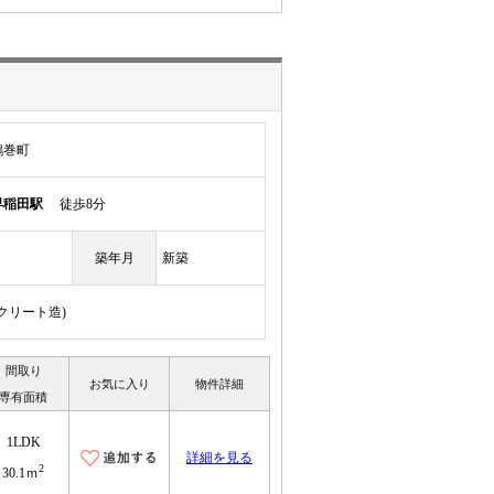
鶴巻町
早稲田駅
徒歩8分
築年月
新築
ンクリート造)
間取り
お気に入り
物件詳細
専有面積
1LDK
詳細を見る
2
30.1ｍ