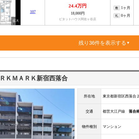
24.4万円
1ヶ月
敷
107
18,000円
0ヶ月
礼
ピタットハウス阿佐ヶ谷店
残り36件を表示する
▼
ＲＫＭＡＲＫ新宿西落合
所在地
東京都新宿区西落合
交通
都営大江戸線
落合
物件種別
マンション