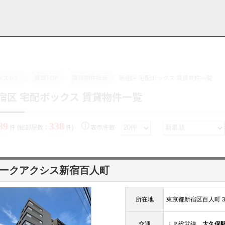
ベスト）
賃貸TOP
賃貸物件検索
新宿区 宅配ボックス 賃貸物件一覧
宿区 宅配ボックス 賃貸物件一覧
用情報
管理物件一覧
ご解約について
お知らせ・ブログ
お問い合わせ
LINEでお問い合わせ
お問い合わせ
89
338
件 (総部屋数：
件)
表示件数
ークアクシス新宿百人町
所在地
東京都新宿区百人町
交通
ＪＲ総武線
大久保