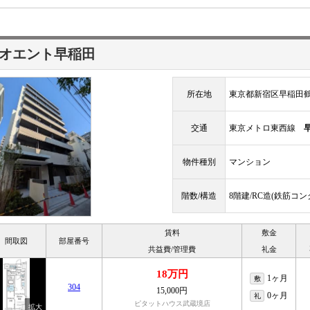
オエント早稲田
所在地
東京都新宿区早稲田
交通
東京メトロ東西線
物件種別
マンション
階数/構造
8階建/RC造(鉄筋コ
賃料
敷金
間取図
部屋番号
共益費/管理費
礼金
18万円
1ヶ月
敷
304
15,000円
0ヶ月
礼
ピタットハウス武蔵境店