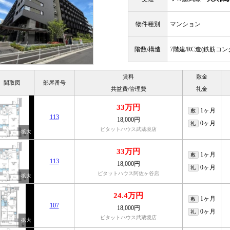
物件種別
マンション
階数/構造
7階建/RC造(鉄筋コ
賃料
敷金
間取図
部屋番号
共益費/管理費
礼金
33万円
1ヶ月
敷
113
18,000円
0ヶ月
礼
ピタットハウス武蔵境店
33万円
1ヶ月
敷
113
18,000円
0ヶ月
礼
ピタットハウス阿佐ヶ谷店
24.4万円
1ヶ月
敷
107
18,000円
0ヶ月
礼
ピタットハウス武蔵境店