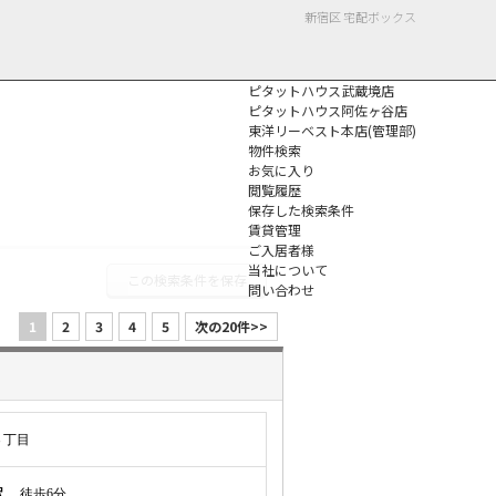
新宿区 宅配ボックス
ピタットハウス武蔵境店
ピタットハウス阿佐ヶ谷店
東洋リーベスト本店(管理部)
物件検索
お気に入り
閲覧履歴
保存した検索条件
個人情報保護方針
賃貸管理
ご入居者様
当社について
この検索条件を保存
問い合わせ
1
2
3
4
5
次の20件>>
３丁目
駅
徒歩6分