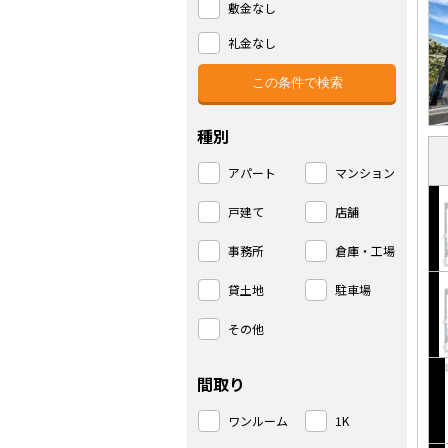
敷金なし
礼金なし
種別
アパート
マンション
戸建て
店舗
事務所
倉庫・工場
貸土地
駐車場
その他
間取り
ワンルーム
1K