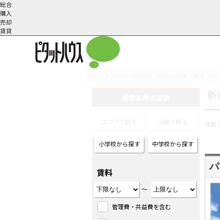
総合
購入
売却
賃貸
ピタットハウス武蔵境店・阿佐ヶ谷店（東洋リー
新
オーナー様へ
契約内容・更新等
会社概要
スタッフ紹介
賃貸業務内容
住まいのトラブル
採
検索条件の変更
エリアで絞る
沿線で絞る
棟数
小学校から探す
中学校から探す
パ
賃料
～
管理費・共益費を含む