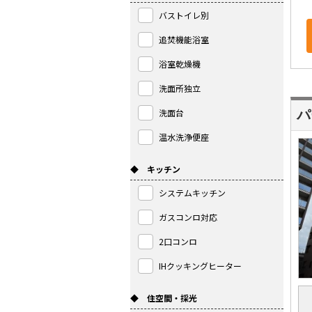
バストイレ別
追焚機能浴室
浴室乾燥機
洗面所独立
洗面台
パ
温水洗浄便座
◆ キッチン
システムキッチン
ガスコンロ対応
2口コンロ
IHクッキングヒーター
◆ 住空間・採光