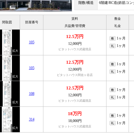
階数/構造
6階建/RC造(鉄筋コ
賃料
敷金
間取図
部屋番号
共益費/管理費
礼金
12.5万円
1ヶ月
敷
105
12,000円
1ヶ月
礼
ピタットハウス武蔵境店
12.5万円
1ヶ月
敷
105
12,000円
1ヶ月
礼
ピタットハウス阿佐ヶ谷店
12.5万円
1ヶ月
敷
108
12,000円
1ヶ月
礼
ピタットハウス武蔵境店
18万円
1ヶ月
敷
314
18,000円
1ヶ月
礼
ピタットハウス武蔵境店