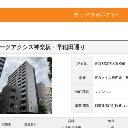
残り1件を表示する
▼
ークアクシス神楽坂・早稲田通り
所在地
東京都新宿区東榎町
交通
東京メトロ東西線
物件種別
マンション
階数/構造
13階建/RC造(鉄筋コ
賃料
敷金
間取図
部屋番号
共益費/管理費
礼金