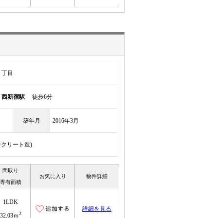
１丁目
線
西新宿駅
徒歩6分
築年月
2016年3月
ンクリート造)
間取り
お気に入り
物件詳細
専有面積
1LDK
詳細を見る
2
32.03ｍ