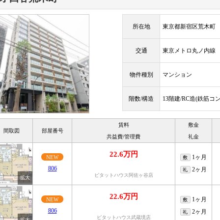
所在地
東京都新宿区荒木町
交通
東京メトロ丸ノ内
物件種別
マンション
階数/構造
13階建/RC造(鉄筋コ
賃料
敷金
間取図
部屋番号
共益費/管理費
礼金
22.6万円
1ヶ月
NEW
敷
806
2ヶ月
礼
ピタットハウス阿佐ヶ谷店
22.6万円
1ヶ月
NEW
敷
806
2ヶ月
礼
ピタットハウス武蔵境店