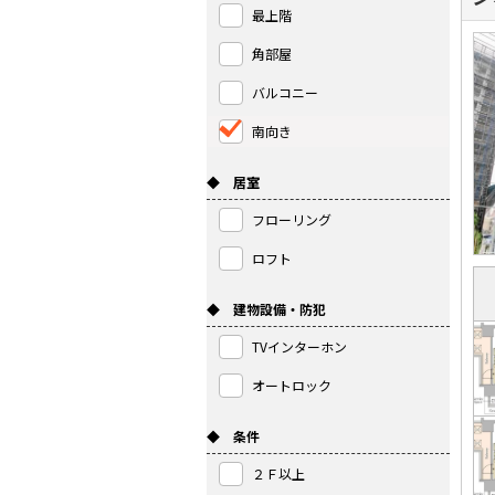
最上階
角部屋
バルコニー
南向き
◆ 居室
フローリング
ロフト
◆ 建物設備・防犯
TVインターホン
オートロック
◆ 条件
２Ｆ以上