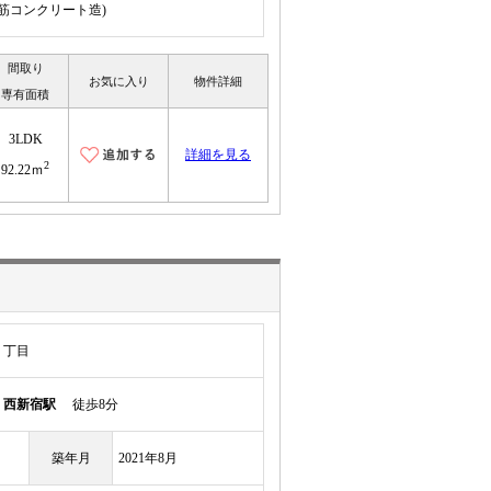
鉄筋コンクリート造)
間取り
お気に入り
物件詳細
専有面積
3LDK
詳細を見る
2
92.22ｍ
１丁目
線
西新宿駅
徒歩8分
築年月
2021年8月