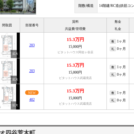
階数/構造
14階建/RC造(鉄筋コ
賃料
敷金
間取図
部屋番号
共益費/管理費
礼金
15.3万円
1ヶ月
敷
203
15,000円
0ヶ月
礼
ピタットハウス阿佐ヶ谷店
15.3万円
1ヶ月
敷
203
15,000円
0ヶ月
礼
ピタットハウス武蔵境店
15.3万円
1ヶ月
NEW
敷
15,000円
402
0ヶ月
礼
ピタットハウス武蔵境店
オ四谷荒木町