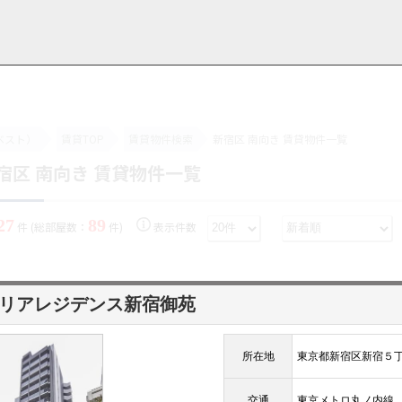
ベスト）
賃貸TOP
賃貸物件検索
新宿区 南向き 賃貸物件一覧
宿区 南向き 賃貸物件一覧
用情報
管理物件一覧
ご解約について
お知らせ・ブログ
お問い合わせ
LINEでお問い合わせ
お問い合わせ
27
89
件 (総部屋数：
件)
表示件数
リアレジデンス新宿御苑
所在地
東京都新宿区新宿５
交通
東京メトロ丸ノ内