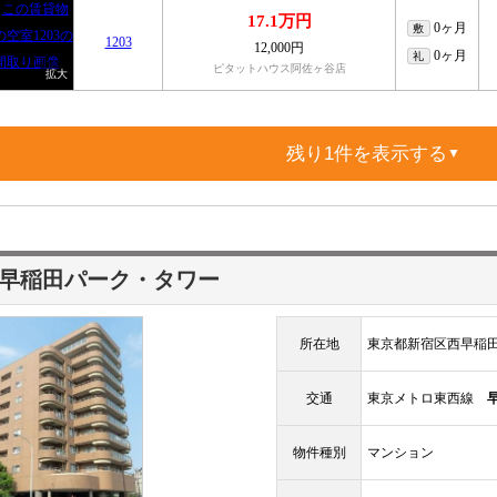
17.1万円
0ヶ月
敷
1203
12,000円
0ヶ月
礼
ピタットハウス阿佐ヶ谷店
残り1件を表示する
▼
早稲田パーク・タワー
所在地
東京都新宿区西早稲
交通
東京メトロ東西線
物件種別
マンション