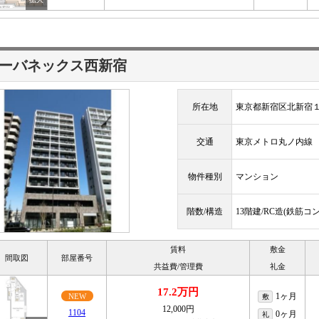
ーバネックス西新宿
所在地
東京都新宿区北新宿
交通
東京メトロ丸ノ内
物件種別
マンション
階数/構造
13階建/RC造(鉄筋コ
賃料
敷金
間取図
部屋番号
共益費/管理費
礼金
17.2万円
1ヶ月
NEW
敷
12,000円
1104
0ヶ月
礼