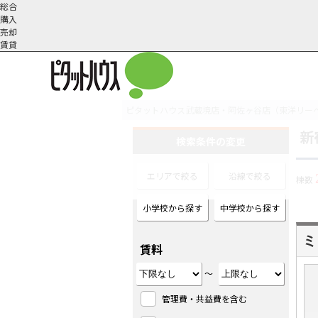
総合
購入
売却
賃貸
ピタットハウス武蔵境店・阿佐ヶ谷店（東洋リー
新
オーナー様へ
契約内容・更新等
会社概要
スタッフ紹介
賃貸業務内容
住まいのトラブル
採
検索条件の変更
エリアで絞る
沿線で絞る
棟数
小学校から探す
中学校から探す
ミ
賃料
～
管理費・共益費を含む