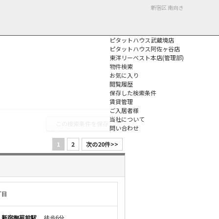
新宿区 南向き
ピタットハウス武蔵境店
ピタットハウス阿佐ヶ谷店
東洋リーベスト本店(管理部)
物件検索
お気に入り
閲覧履歴
保存した検索条件
個人情報保護方針
賃貸管理
ご入居者様
当社について
この検索条件を保存
問い合わせ
1
2
次の20件>>
丁目
線
新宿御苑前駅
徒歩6分