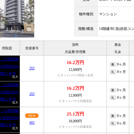
物件種別
マンション
階数/構造
14階建/RC造(鉄筋コ
賃料
敷金
間取図
部屋番号
共益費/管理費
礼金
16.2万円
0ヶ月
敷
202
12,000円
0ヶ月
礼
ピタットハウス阿佐ヶ谷店
16.2万円
0ヶ月
敷
202
12,000円
0ヶ月
礼
ピタットハウス武蔵境店
25.1万円
0ヶ月
NEW
敷
18,000円
402
0ヶ月
礼
ピタットハウス武蔵境店