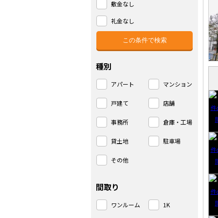
敷金なし
礼金なし
種別
アパート
マンション
戸建て
店舗
事務所
倉庫・工場
貸土地
駐車場
その他
間取り
ワンルーム
1K