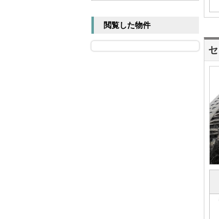
閲覧した物件
セ