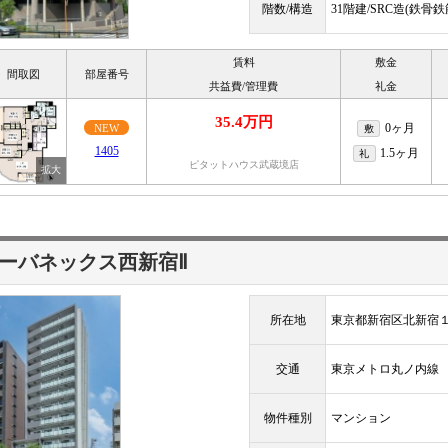
階数/構造
31階建/SRC造(鉄骨
賃料
敷金
間取図
部屋番号
共益費/管理費
礼金
35.4万円
0ヶ月
NEW
敷
1405
1.5ヶ月
礼
ピタットハウス武蔵境店
ーバネックス西新宿Ⅱ
所在地
東京都新宿区北新宿
交通
東京メトロ丸ノ内
物件種別
マンション