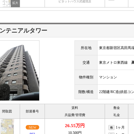
ピタットハウス武蔵境店
ンテニアルタワー
所在地
東京都新宿区高田馬
交通
東京メトロ東西線
物件種別
マンション
階数/構造
22階建/RC造(鉄筋コ
賃料
敷金
間取図
部屋番号
共益費/管理費
礼金
26.55万円
1ヶ月
NEW
敷
10,500円