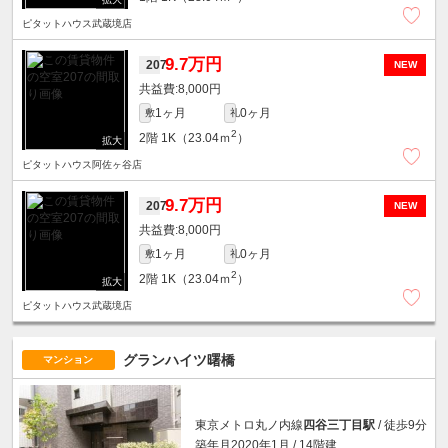
ピタットハウス武蔵境店
9.7万円
207
NEW
8,000円
1ヶ月
0ヶ月
敷
礼
2
2階
1K（23.04ｍ
）
ピタットハウス阿佐ヶ谷店
9.7万円
207
NEW
8,000円
1ヶ月
0ヶ月
敷
礼
2
2階
1K（23.04ｍ
）
ピタットハウス武蔵境店
グランハイツ曙橋
マンション
東京メトロ丸ノ内線
四谷三丁目駅
/ 徒歩9分
築年月2020年1月 / 14階建