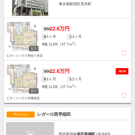
東京都新宿区荒木町
22.6万円
806
1ヶ月
2ヶ月
敷
礼
2
8階
1LDK（37.7ｍ
）
ピタットハウス阿佐ヶ谷店
22.6万円
806
NEW
1ヶ月
2ヶ月
敷
礼
2
8階
1LDK（37.7ｍ
）
ピタットハウス武蔵境店
レガーロ西早稲田
マンション
西武新宿線
高田馬場駅
/ 徒歩8分