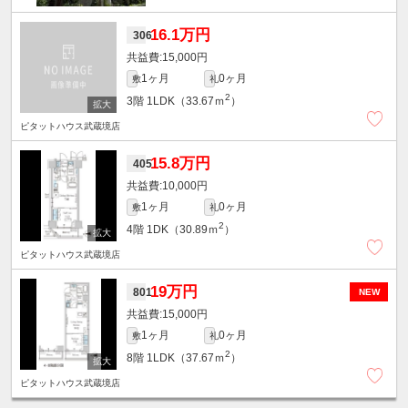
16.1万円
306
15,000円
1ヶ月
0ヶ月
敷
礼
2
3階
1LDK（33.67ｍ
）
ピタットハウス武蔵境店
15.8万円
405
10,000円
1ヶ月
0ヶ月
敷
礼
2
4階
1DK（30.89ｍ
）
ピタットハウス武蔵境店
19万円
801
NEW
15,000円
1ヶ月
0ヶ月
敷
礼
2
8階
1LDK（37.67ｍ
）
ピタットハウス武蔵境店