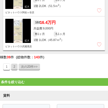
2
1階
2LDK（51.5ｍ
）
ピタットハウス阿佐ヶ谷店
16.4万円
102
9,000円
1ヶ月
1ヶ月
敷
礼
2
1階
1LDK（45.87ｍ
）
ピタットハウス武蔵境店
棟数
39
件 (総物件数：
143
件)
1
2
次の20件>>
条件を絞り込む
賃料