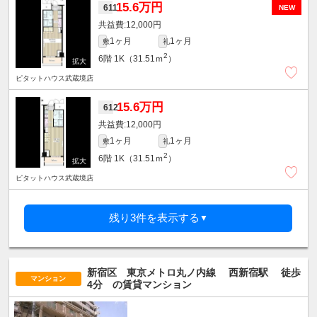
15.6万円
611
NEW
12,000円
1ヶ月
1ヶ月
敷
礼
2
6階
1K（31.51ｍ
）
ピタットハウス武蔵境店
15.6万円
612
12,000円
1ヶ月
1ヶ月
敷
礼
2
6階
1K（31.51ｍ
）
ピタットハウス武蔵境店
残り3件を表示する
▼
新宿区 東京メトロ丸ノ内線
西新宿駅
徒歩
マンション
4分
の賃貸マンション