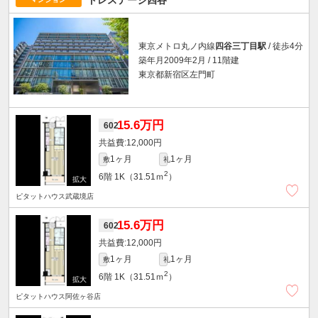
東京メトロ丸ノ内線
四谷三丁目駅
/ 徒歩4分
築年月2009年2月 / 11階建
東京都新宿区左門町
15.6万円
602
12,000円
1ヶ月
1ヶ月
敷
礼
2
6階
1K（31.51ｍ
）
ピタットハウス武蔵境店
15.6万円
602
12,000円
1ヶ月
1ヶ月
敷
礼
2
6階
1K（31.51ｍ
）
ピタットハウス阿佐ヶ谷店