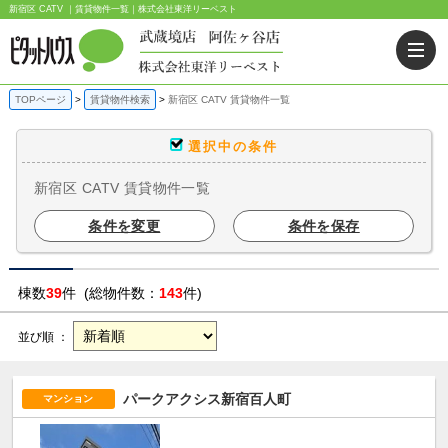
新宿区 CATV ｜賃貸物件一覧｜株式会社東洋リーベスト
TOPページ
賃貸物件検索
新宿区 CATV 賃貸物件一覧
選択中の条件
新宿区 CATV 賃貸物件一覧
条件を変更
条件を保存
棟数
39
件 (総物件数：
143
件)
並び順 ：
パークアクシス新宿百人町
マンション