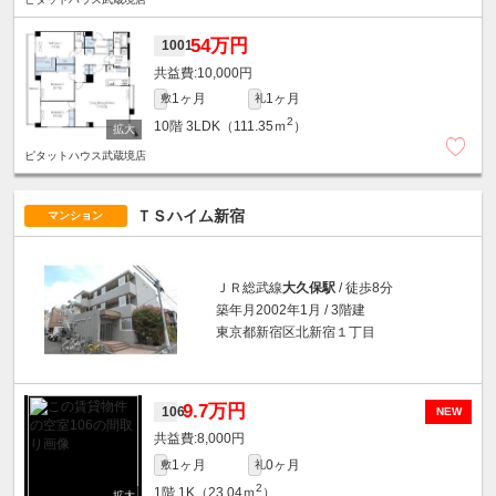
54万円
1001
10,000円
1ヶ月
1ヶ月
敷
礼
2
10階
3LDK（111.35ｍ
）
ピタットハウス武蔵境店
ＴＳハイム新宿
マンション
ＪＲ総武線
大久保駅
/ 徒歩8分
築年月2002年1月 / 3階建
東京都新宿区北新宿１丁目
9.7万円
106
NEW
8,000円
1ヶ月
0ヶ月
敷
礼
2
1階
1K（23.04ｍ
）