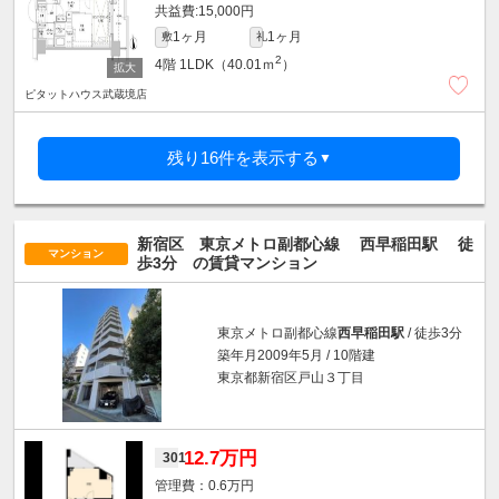
15,000円
1ヶ月
1ヶ月
敷
礼
2
4階
1LDK（40.01ｍ
）
ピタットハウス武蔵境店
残り16件を表示する
▼
新宿区 東京メトロ副都心線
西早稲田駅
徒
マンション
歩3分
の賃貸マンション
東京メトロ副都心線
西早稲田駅
/ 徒歩3分
築年月2009年5月 / 10階建
東京都新宿区戸山３丁目
12.7万円
301
0.6万円