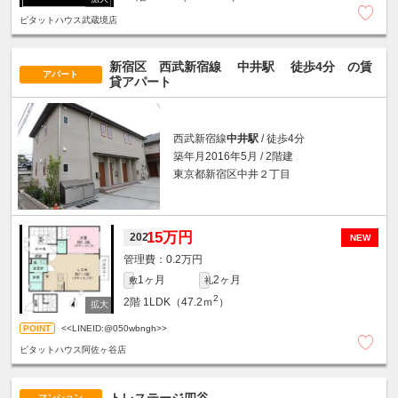
ピタットハウス武蔵境店
新宿区 西武新宿線
中井駅
徒歩4分
の賃
アパート
貸アパート
西武新宿線
中井駅
/ 徒歩4分
築年月2016年5月 / 2階建
東京都新宿区中井２丁目
15万円
202
NEW
0.2万円
1ヶ月
2ヶ月
敷
礼
2
2階
1LDK（47.2ｍ
）
<<LINEID:@050wbngh>>
ピタットハウス阿佐ヶ谷店
トレステージ四谷
マンション