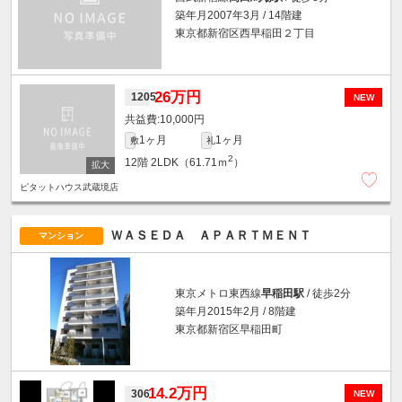
築年月2007年3月 / 14階建
東京都新宿区西早稲田２丁目
26万円
1205
NEW
10,000円
1ヶ月
1ヶ月
敷
礼
2
12階
2LDK（61.71ｍ
）
ピタットハウス武蔵境店
ＷＡＳＥＤＡ ＡＰＡＲＴＭＥＮＴ
マンション
東京メトロ東西線
早稲田駅
/ 徒歩2分
築年月2015年2月 / 8階建
東京都新宿区早稲田町
14.2万円
306
NEW