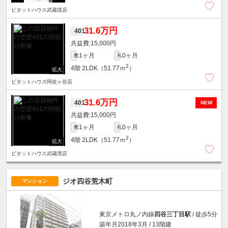
ピタットハウス武蔵境店
31.6万円
401
15,000円
1ヶ月
0ヶ月
敷
礼
2
4階
2LDK（51.77ｍ
）
ピタットハウス阿佐ヶ谷店
31.6万円
401
NEW
15,000円
1ヶ月
0ヶ月
敷
礼
2
4階
2LDK（51.77ｍ
）
ピタットハウス武蔵境店
ジオ四谷荒木町
マンション
東京メトロ丸ノ内線
四谷三丁目駅
/ 徒歩5分
築年月2018年3月 / 13階建