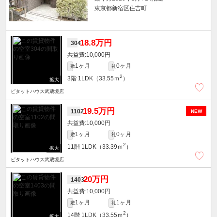
東京都新宿区住吉町
18.8万円
304
10,000円
1ヶ月
0ヶ月
敷
礼
2
3階
1LDK（33.55ｍ
）
ピタットハウス武蔵境店
19.5万円
1102
NEW
10,000円
1ヶ月
0ヶ月
敷
礼
2
11階
1LDK（33.39ｍ
）
ピタットハウス武蔵境店
20万円
1403
10,000円
1ヶ月
1ヶ月
敷
礼
2
14階
1LDK（33.55ｍ
）