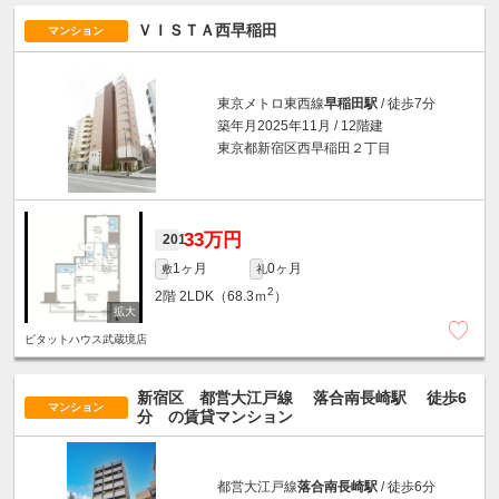
ＶＩＳＴＡ西早稲田
マンション
東京メトロ東西線
早稲田駅
/ 徒歩7分
築年月2025年11月 / 12階建
東京都新宿区西早稲田２丁目
33万円
201
1ヶ月
0ヶ月
敷
礼
2
2階
2LDK（68.3ｍ
）
ピタットハウス武蔵境店
新宿区 都営大江戸線
落合南長崎駅
徒歩6
マンション
分
の賃貸マンション
都営大江戸線
落合南長崎駅
/ 徒歩6分