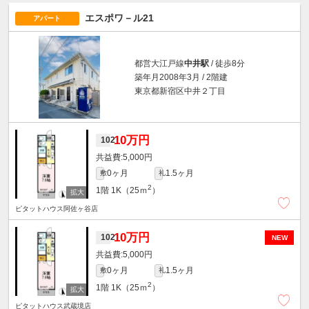
エスポワ－ル21
アパート
都営大江戸線
中井駅
/ 徒歩8分
築年月2008年3月 / 2階建
東京都新宿区中井２丁目
10万円
102
5,000円
0ヶ月
1.5ヶ月
敷
礼
2
1階
1K（25ｍ
）
ピタットハウス阿佐ヶ谷店
10万円
102
NEW
5,000円
0ヶ月
1.5ヶ月
敷
礼
2
1階
1K（25ｍ
）
ピタットハウス武蔵境店