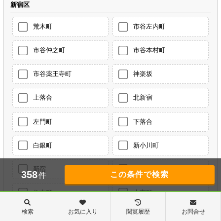
新宿区
荒木町
市谷左内町
市谷仲之町
市谷本村町
市谷薬王寺町
神楽坂
上落合
北新宿
左門町
下落合
白銀町
新小川町
新宿
水道町
358
件
住吉町
大京町
検索
お気に入り
閲覧履歴
お問合せ
高田馬場
戸山