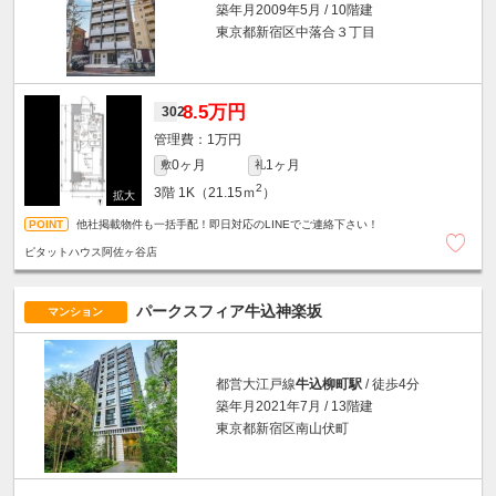
築年月2009年5月 / 10階建
東京都新宿区中落合３丁目
8.5万円
302
1万円
0ヶ月
1ヶ月
敷
礼
2
3階
1K（21.15ｍ
）
他社掲載物件も一括手配！即日対応のLINEでご連絡下さい！
ピタットハウス阿佐ヶ谷店
パークスフィア牛込神楽坂
マンション
都営大江戸線
牛込柳町駅
/ 徒歩4分
築年月2021年7月 / 13階建
東京都新宿区南山伏町