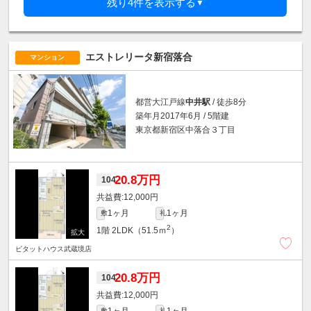
残り4件を表示する
▼
エストレリータ新宿落合
マンション
都営大江戸線
中井駅
/ 徒歩8分
築年月2017年6月 / 5階建
東京都新宿区中落合３丁目
20.8万円
104
12,000円
1ヶ月
1ヶ月
敷
礼
2
1階
2LDK（51.5ｍ
）
ピタットハウス武蔵境店
20.8万円
104
12,000円
1ヶ月
1ヶ月
敷
礼