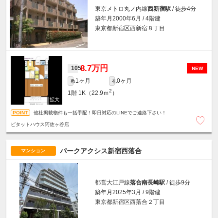
東京メトロ丸ノ内線
西新宿駅
/ 徒歩4分
築年月2000年6月 / 4階建
東京都新宿区西新宿８丁目
8.7万円
105
NEW
1ヶ月
0ヶ月
敷
礼
2
1階
1K（22.9ｍ
）
他社掲載物件も一括手配！即日対応のLINEでご連絡下さい！
ピタットハウス阿佐ヶ谷店
パークアクシス新宿西落合
マンション
都営大江戸線
落合南長崎駅
/ 徒歩9分
築年月2025年3月 / 9階建
東京都新宿区西落合２丁目