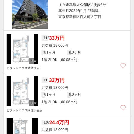
ＪＲ総武線
大久保駅
/ 徒歩6分
築年月2024年1月 / 7階建
東京都新宿区百人町３丁目
33万円
113
18,000円
1ヶ月
0ヶ月
敷
礼
2
1階
2LDK（60.08ｍ
）
ピタットハウス武蔵境店
33万円
113
18,000円
1ヶ月
0ヶ月
敷
礼
2
1階
2LDK（60.08ｍ
）
ピタットハウス阿佐ヶ谷店
24.4万円
107
18,000円