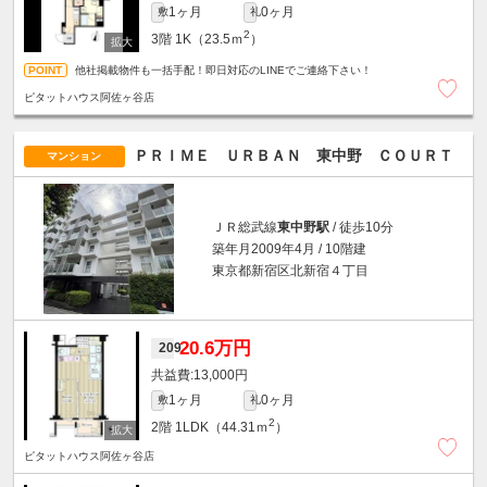
1ヶ月
0ヶ月
敷
礼
2
3階
1K（23.5ｍ
）
他社掲載物件も一括手配！即日対応のLINEでご連絡下さい！
ピタットハウス阿佐ヶ谷店
ＰＲＩＭＥ ＵＲＢＡＮ 東中野 ＣＯＵＲＴ
マンション
ＪＲ総武線
東中野駅
/ 徒歩10分
築年月2009年4月 / 10階建
東京都新宿区北新宿４丁目
20.6万円
209
13,000円
1ヶ月
0ヶ月
敷
礼
2
2階
1LDK（44.31ｍ
）
ピタットハウス阿佐ヶ谷店