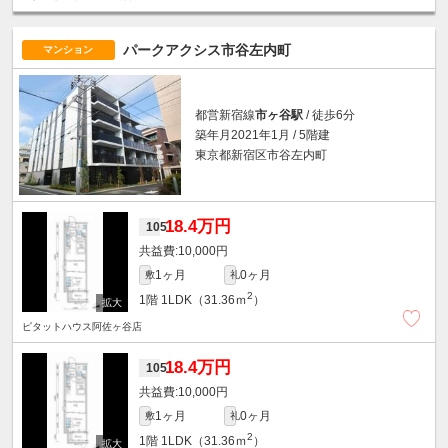
パークアクシス市谷左内町
マンション
都営新宿線
市ヶ谷駅
/ 徒歩6分
築年月2021年1月 / 5階建
東京都新宿区市谷左内町
18.4万円
105
10,000円
1ヶ月
0ヶ月
敷
礼
2
1階
1LDK（31.36ｍ
）
ピタットハウス阿佐ヶ谷店
18.4万円
105
10,000円
1ヶ月
0ヶ月
敷
礼
2
1階
1LDK（31.36ｍ
）