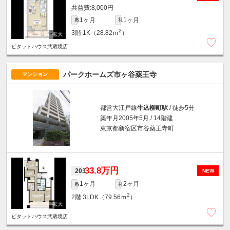
8,000円
1ヶ月
1ヶ月
敷
礼
2
3階
1K（28.82ｍ
）
ピタットハウス武蔵境店
パークホームズ市ヶ谷薬王寺
マンション
都営大江戸線
牛込柳町駅
/ 徒歩5分
築年月2005年5月 / 14階建
東京都新宿区市谷薬王寺町
33.8万円
203
NEW
1ヶ月
2ヶ月
敷
礼
2
2階
3LDK（79.56ｍ
）
ピタットハウス武蔵境店