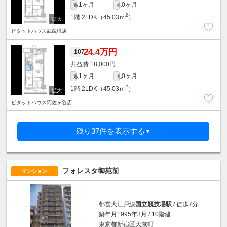
1ヶ月
0ヶ月
敷
礼
2
1階
2LDK（45.03ｍ
）
ピタットハウス武蔵境店
24.4万円
107
18,000円
1ヶ月
0ヶ月
敷
礼
2
1階
2LDK（45.03ｍ
）
ピタットハウス阿佐ヶ谷店
残り37件を表示する
▼
フォレスタ御苑前
マンション
都営大江戸線
国立競技場駅
/ 徒歩7分
築年月1995年3月 / 10階建
東京都新宿区大京町