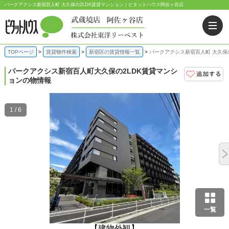
パークアクシス新宿百人町 大久保の2LDK賃貸マンション｜ピタットハウス阿佐ヶ谷店
TOPページ
賃貸物件検索
新宿区の賃貸情報一覧
パークアクシス新宿百人町 大久保
パークアクシス新宿百人町
大久保の2LDK賃貸マンシ
ョンの物情報
1 / 6
一覧
【建物外観】