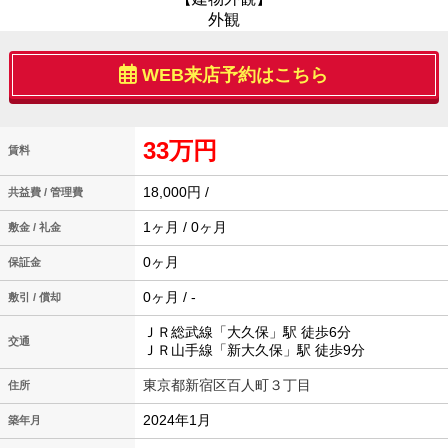
外観
WEB来店予約はこちら
33万円
賃料
18,000円 /
共益費 / 管理費
1ヶ月 / 0ヶ月
敷金 / 礼金
0ヶ月
保証金
0ヶ月 / -
敷引 / 償却
ＪＲ総武線「大久保」駅 徒歩6分
交通
ＪＲ山手線「新大久保」駅 徒歩9分
東京都新宿区百人町３丁目
住所
2024年1月
築年月