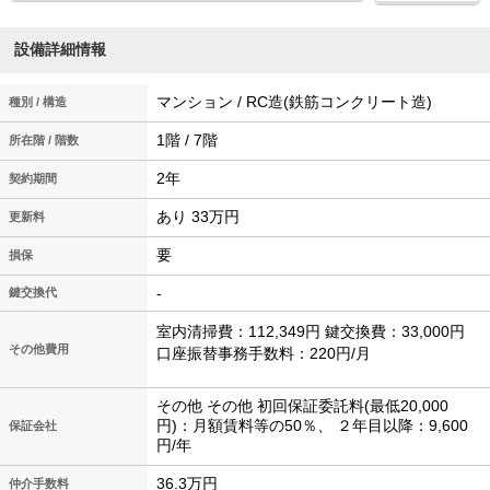
設備詳細情報
マンション / RC造(鉄筋コンクリート造)
種別 / 構造
1階 / 7階
所在階 / 階数
2年
契約期間
あり 33万円
更新料
要
損保
-
鍵交換代
室内清掃費：112,349円 鍵交換費：33,000円
その他費用
口座振替事務手数料：220円/月
その他 その他 初回保証委託料(最低20,000
円)：月額賃料等の50％、 ２年目以降：9,600
保証会社
円/年
36.3万円
仲介手数料