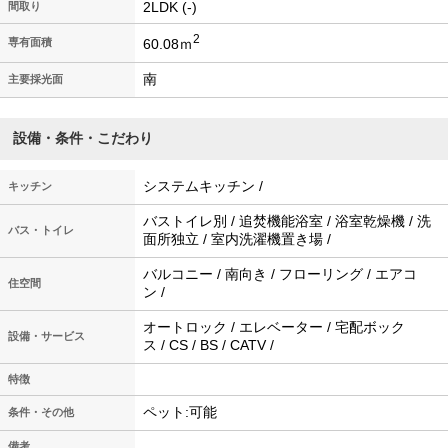
2LDK (-)
間取り
2
60.08ｍ
専有面積
南
主要採光面
設備・条件・こだわり
システムキッチン /
キッチン
バストイレ別 / 追焚機能浴室 / 浴室乾燥機 / 洗
バス・トイレ
面所独立 / 室内洗濯機置き場 /
バルコニー / 南向き / フローリング / エアコ
住空間
ン /
オートロック / エレベーター / 宅配ボック
設備・サービス
ス / CS / BS / CATV /
特徴
ペット:可能
条件・その他
-
備考