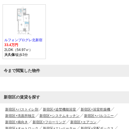
ルフォンプログレ北新宿
33.4万円
2LDK（54.97㎡）
大久保
/徒歩3分
今まで閲覧した物件
新宿区の賃貸を探す
新宿区+バストイレ別
新宿区+追焚機能浴室
新宿区+浴室乾燥機
新宿区+洗面所独立
新宿区+システムキッチン
新宿区+バルコニー
新宿区+南向き
新宿区+フローリング
新宿区+エアコン
新宿区+オートロック
新宿区+エレベーター
新宿区+宅配ボックス