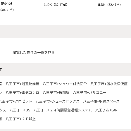
停歩5分
1LDK（32.47㎡）
1LDK（32.47㎡）
（48.35㎡）
閲覧した物件の一覧を見る
す
室
八王子市+浴室乾燥機
八王子市+シャワー付洗面台
八王子市+温水洗浄便座
ン
八王子市+電気コンロ
八王子市+角部屋
八王子市+バルコニー
八王子市+クロゼット
八王子市+シューズボックス
八王子市+収納スペース
クス
八王子市+BS
八王子市+２４時間緊急通報システム
八王子市+LAN
可
八王子市+２Ｆ以上