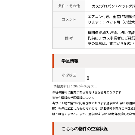
条件・その他
ガス:プロパン / ペット:可
エアコン付き。全室LED照
コメント
ります！！ペット可（小型犬1
機関保証加入必須。初回保証料
備 考
約前にLPガス事業者にご確
室の電気は、貸主から配給さ
学区情報
小学校区
()
情報更新日：2026年08月06日
※各種情報と差異がある場合は現況優先となります
※物件情報の学区情報について
当サイト物件情報に記載されております通学区域(学区)情報は
度】を元に加工したものですので、記載情報が現在の学区域
確とは言えません。また、通学区域(学区)は毎年見直しの対
こちらの物件の空室状況