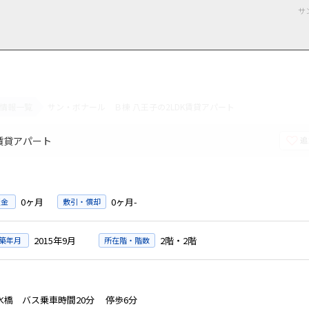
サ
情報一覧
サン・ボナール Ｂ棟 八王子の2LDK賃貸アパート
用情報
管理物件一覧
ご解約について
お知らせ・ブログ
お問い合わせ
LINEでお問い合わせ
お問い合わせ
賃貸アパート
0ヶ月
0ヶ月-
証金
敷引・償却
2015年9月
2階・2階
築年月
所在階・階数
橋 バス乗車時間20分 停歩6分