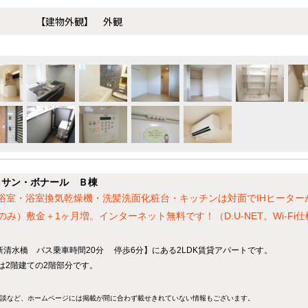
【建物外観】 外観
】サン・ボナール Ｂ棟
坪浴室・浴室換気乾燥機・洗髪洗面化粧台・キッチンは対面でIHヒーター
）敷金＋1ヶ月増。インターネット無料です！（D.U-NET。Wi-Fi仕
清水橋 バス乗車時間20分 停歩6分】にある2LDK賃貸アパートです。
屋は2階建ての2階部分です。
談など、ホームページには掲載が間に合わず載せきれていない情報もございます。