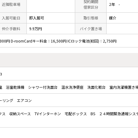
契約期間
近隣駐車場
2年 -
借家区分
入居可能日
即入居可
取引態様
媒介
仲介手数料
9.9万円
バイク置き場
円 D-roomCardキー料金：16,500円 ICロック電池(初回)：2,750円
ロ
室
浴室乾燥機
シャワー付洗面台
温水洗浄便座
洗面化粧台
室内洗濯機置き
ーリング
エアコン
クス
収納スペース
TVインターホン
宅配ボックス
BS
２４時間緊急通報シス