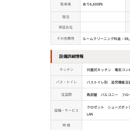
駐車場
あり6,600円
現況
保証会社
その他費用
ルームクリーニング料金：88,000
設備詳細情報
キッチン
対面式キッチン
電気コン
バス・トイレ
バストイレ別
追焚機能浴
住空間
角部屋
バルコニー
フロ
クロゼット
シューズボッ
設備・サービス
LAN
特 徴