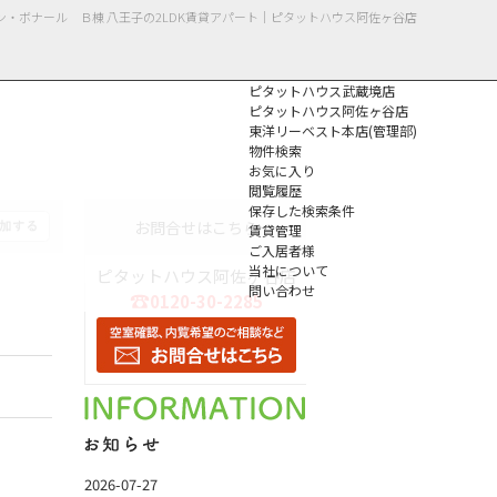
ン・ボナール Ｂ棟 八王子の2LDK賃貸アパート｜ピタットハウス阿佐ヶ谷店
ピタットハウス武蔵境店
ピタットハウス阿佐ヶ谷店
東洋リーベスト本店(管理部)
物件検索
お気に入り
閲覧履歴
保存した検索条件
個人情報保護方針
お問合せはこちら
賃貸管理
ご入居者様
当社について
ピタットハウス阿佐ヶ谷店
問い合わせ
0120-30-2285