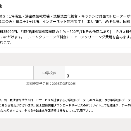
能
明付き！1坪浴室・浴室換気乾燥機・洗髪洗面化粧台・キッチンは対面でIHヒーターが
匹のみ）敷金＋1ヶ月増。インターネット無料です！（D.U-NET。Wi-Fi仕様。回線
35000円、月額保証料賃料等総額の１％＋800円/月(その他商品あり) LPガス料
認いただけます。 ルームクリーニング料金にエアコンクリーニング費用を含みます
れます。
中学校区
()
次回更新予定日：2026年08月20日
、国土数値情報ダウンロードサービスが提供する小学校区データ【2021年度】及び中学校区データ【
と異なる場合がございます。国土数値情報ダウンロードサービスのWEBサイト上で記述通り、データ
象となりますので、そちらを踏まえ学区情報は参考としてご活用下さい。