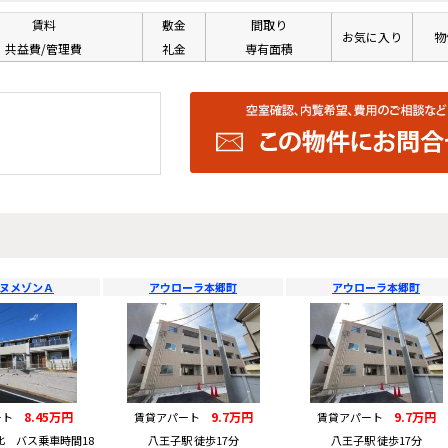
賃料
敷金
間取り
お気に入り
物
共益費/管理費
礼金
専有面積
ヌメゾンＡ
アウローラ本郷町
アウローラ本郷町
8.45万円
9.7万円
9.7万円
ート
賃貸アパート
賃貸アパート
北 バス乗車時間18
八王子駅 徒歩17分
八王子駅 徒歩17分