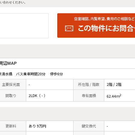
い合わせ
ください。
周辺MAP
清水橋 バス乗車時間20分 停歩6分
主要採光面
-
所在階 / 階数
2階 / 2階
2
間取り
2LDK（ - ）
専有面積
62.44ｍ
更新料
あり 9万円
鍵交換代
-