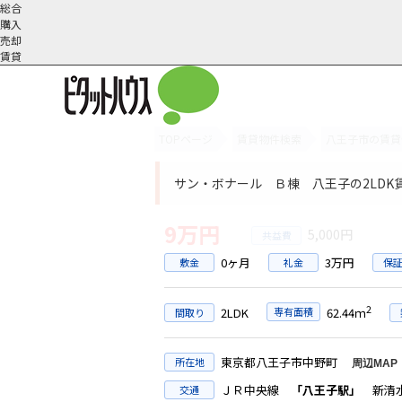
総合
購入
売却
賃貸
TOPページ
賃貸物件検索
八王子市の賃貸
オーナー様へ
契約内容・更新等
会社概要
スタッフ紹介
賃貸業務内容
住まいのトラブル
採
サン・ボナール Ｂ棟 八王子の2LDK
9万円
5,000円
0ヶ月
3万円
敷金
礼金
保
2
2LDK
専有面積
62.44ｍ
間取り
東京都八王子市中野町
所在地
周辺MAP
ＪＲ中央線
「八王子駅」
新清水
交通