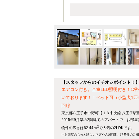
【スタッフからのイチオシポイント！
エアコン付き。全室LED照明付き！1
いております！！ペット可（小型犬1匹のみ
回線
東京都八王子市中野町【ＪＲ中央線 八王子駅新
2015年9月築の2階建てのアパートで、お部
2
物件の広さは62.44ｍ
で人気の2LDKです。
※お部屋のもっと詳しい内容や入居時期、諸条件のご相