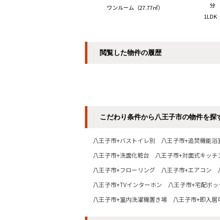
分 
ワンルーム（27.77㎡）
1LDK
閲覧した物件の履歴
こだわり条件から八王子市の物件を探
八王子市+バストイレ別
八王子市+追焚機能浴
八王子市+洗面化粧台
八王子市+対面式キッチ
八王子市+フローリング
八王子市+エアコン
八王子市+TVインターホン
八王子市+宅配ボッ
八王子市+室内洗濯機置き場
八王子市+即入居