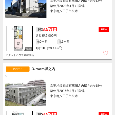
京王相模原線
京王堀之内駅
/ 徒歩12分
築年月2023年1月 / 3階建
東京都八王子市松木
8.5万円
102
NEW
5,000円
0ヶ月
2ヶ月
敷
礼
2
1階
1K（29.41ｍ
）
ピタットハウス武蔵境店
D-room堀之内
アパート
京王相模原線
京王堀之内駅
/ 徒歩18分
築年月2016年4月 / 3階建
東京都八王子市松木
8.5万円
105
NEW