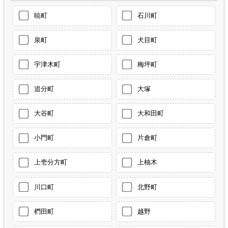
暁町
石川町
泉町
犬目町
宇津木町
梅坪町
追分町
大塚
大谷町
大和田町
小門町
片倉町
上壱分方町
上柚木
川口町
北野町
椚田町
越野