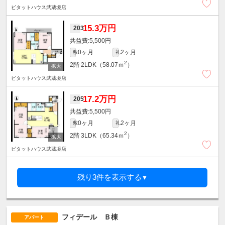
ピタットハウス武蔵境店
15.3万円
203
5,500円
0ヶ月
2ヶ月
敷
礼
2
2階
2LDK（58.07ｍ
）
ピタットハウス武蔵境店
17.2万円
205
5,500円
0ヶ月
2ヶ月
敷
礼
2
2階
3LDK（65.34ｍ
）
ピタットハウス武蔵境店
残り3件を表示する
▼
フィデール Ｂ棟
アパート