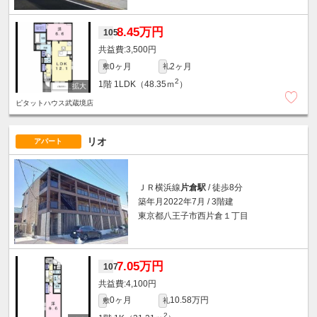
8.45万円
105
3,500円
0ヶ月
2ヶ月
敷
礼
2
1階
1LDK（48.35ｍ
）
ピタットハウス武蔵境店
リオ
アパート
ＪＲ横浜線
片倉駅
/ 徒歩8分
築年月2022年7月 / 3階建
東京都八王子市西片倉１丁目
7.05万円
107
4,100円
0ヶ月
10.58万円
敷
礼
2