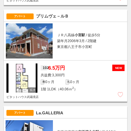
ピタットハウス武蔵境店
プリムヴェ－ルＢ
アパート
ＪＲ八高線
小宮駅
/ 徒歩5分
築年月2006年3月 / 2階建
東京都八王子市小宮町
6.5万円
102
NEW
3,300円
0ヶ月
0ヶ月
敷
礼
2
1階
1LDK（40.06ｍ
）
ピタットハウス武蔵境店
La.GALLERIA
アパート