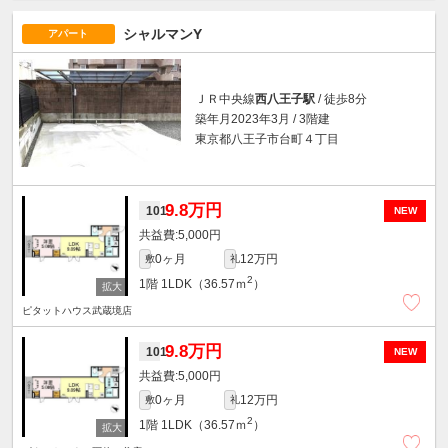
シャルマンY
アパート
ＪＲ中央線
西八王子駅
/ 徒歩8分
築年月2023年3月 / 3階建
東京都八王子市台町４丁目
9.8万円
101
NEW
5,000円
0ヶ月
12万円
敷
礼
2
1階
1LDK（36.57ｍ
）
ピタットハウス武蔵境店
9.8万円
101
NEW
5,000円
0ヶ月
12万円
敷
礼
2
1階
1LDK（36.57ｍ
）