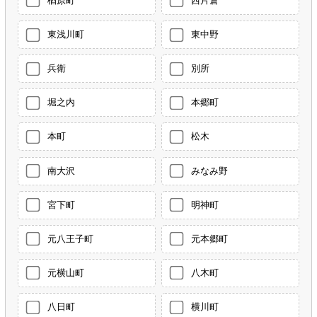
楢原町
西片倉
東浅川町
東中野
兵衛
別所
堀之内
本郷町
本町
松木
南大沢
みなみ野
宮下町
明神町
元八王子町
元本郷町
元横山町
八木町
八日町
横川町