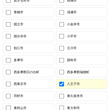
あきる野市
稲城市
青梅市
清瀬市
国立市
小金井市
国分寺市
小平市
狛江市
立川市
多摩市
調布市
西多摩郡日の出町
西多摩郡瑞穂町
西東京市
八王子市
羽村市
東久留米市
東村山市
東大和市