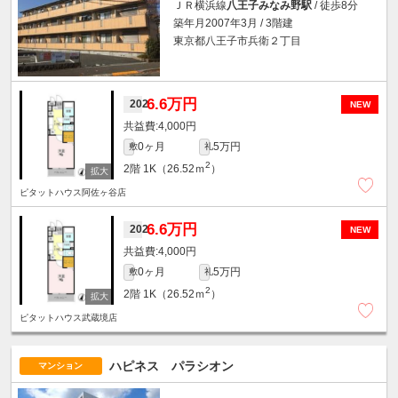
ＪＲ横浜線
八王子みなみ野駅
/ 徒歩8分
築年月2007年3月 / 3階建
東京都八王子市兵衛２丁目
6.6万円
202
NEW
4,000円
0ヶ月
5万円
敷
礼
2
2階
1K（26.52ｍ
）
ピタットハウス阿佐ヶ谷店
6.6万円
202
NEW
4,000円
0ヶ月
5万円
敷
礼
2
2階
1K（26.52ｍ
）
ピタットハウス武蔵境店
ハピネス パラシオン
マンション