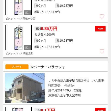
0ヶ月
10.28万円
敷
礼
2
5階
1K（27.84ｍ
）
ピタットハウス阿佐ヶ谷店
6.85万円
505
NEW
4,600円
0ヶ月
10.28万円
敷
礼
2
5階
1K（27.84ｍ
）
ピタットハウス武蔵境店
レジーナ・パラッツォ
アパート
ＪＲ中央線
八王子駅
/ 諏訪神社 バス乗車
時間26分 停歩5分
築年月2017年9月 / 2階建
東京都八王子市大楽寺町
6.1万円
102
NEW