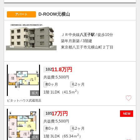
D-ROOM元横山
アパート
ＪＲ中央線
八王子駅
/ 徒歩10分
築年月新築 / 3階建
東京都八王子市元横山町２丁目
11.8万円
102
5,500円
0ヶ月
2ヶ月
敷
礼
2
1階
1LDK（41.5ｍ
）
ピタットハウス武蔵境店
17万円
105
NEW
5,500円
0ヶ月
2ヶ月
敷
礼
2
1階
3LDK（65.34ｍ
）