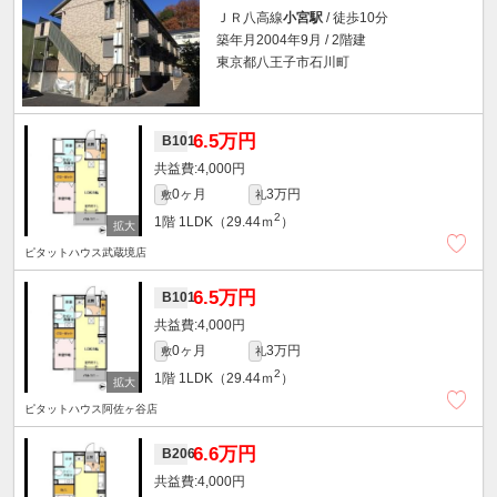
ＪＲ八高線
小宮駅
/ 徒歩10分
築年月2004年9月 / 2階建
東京都八王子市石川町
6.5万円
B101
4,000円
0ヶ月
3万円
敷
礼
2
1階
1LDK（29.44ｍ
）
ピタットハウス武蔵境店
6.5万円
B101
4,000円
0ヶ月
3万円
敷
礼
2
1階
1LDK（29.44ｍ
）
ピタットハウス阿佐ヶ谷店
6.6万円
B206
4,000円