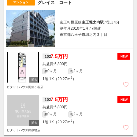
グレイス コート
マンション
京王相模原線
京王堀之内駅
/ 徒歩4分
築年月2010年1月 / 7階建
東京都八王子市堀之内３丁目
7.5万円
102
NEW
5,800円
0ヶ月
2ヶ月
敷
礼
2
1階
1K（29.27ｍ
）
ピタットハウス阿佐ヶ谷店
7.5万円
102
NEW
5,800円
0ヶ月
2ヶ月
敷
礼
2
1階
1K（29.27ｍ
）
ピタットハウス武蔵境店