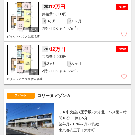
12万円
203
NEW
6,000円
0ヶ月
0ヶ月
敷
礼
2
2階
2LDK（64.07ｍ
）
ピタットハウス武蔵境店
12万円
203
NEW
6,000円
0ヶ月
0ヶ月
敷
礼
2
2階
2LDK（64.07ｍ
）
ピタットハウス阿佐ヶ谷店
コリーヌメゾンＡ
アパート
ＪＲ中央線
八王子駅
/ 大谷北 バス乗車時
間18分 停歩5分
築年月2019年2月 / 2階建
東京都八王子市大谷町