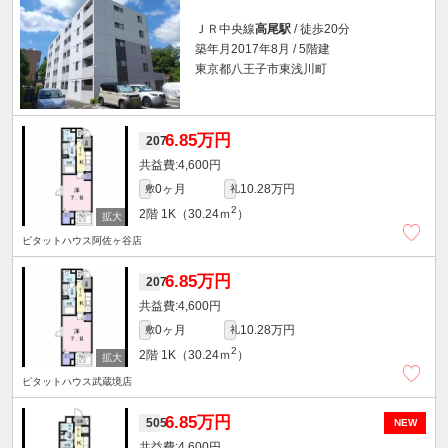
ＪＲ中央線
高尾駅
/ 徒歩20分
築年月2017年8月 / 5階建
東京都八王子市東浅川町
6.85万円
207
4,600円
0ヶ月
10.28万円
敷
礼
2
2階
1K（30.24ｍ
）
ピタットハウス阿佐ヶ谷店
6.85万円
207
4,600円
0ヶ月
10.28万円
敷
礼
2
2階
1K（30.24ｍ
）
ピタットハウス武蔵境店
6.85万円
505
NEW
4,600円