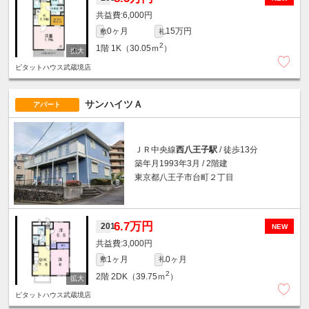
6,000円
0ヶ月
15万円
敷
礼
2
1階
1K（30.05ｍ
）
ピタットハウス武蔵境店
サンハイツＡ
アパート
ＪＲ中央線
西八王子駅
/ 徒歩13分
築年月1993年3月 / 2階建
東京都八王子市台町２丁目
6.7万円
201
NEW
3,000円
1ヶ月
0ヶ月
敷
礼
2
2階
2DK（39.75ｍ
）
ピタットハウス武蔵境店