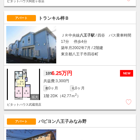
ピタットハウス阿佐ヶ谷店
トランキル梓Ｂ
アパート
ＪＲ中央線
八王子駅
/ 四谷 バス乗車時間
17分 停歩4分
築年月2002年7月 / 2階建
東京都八王子市四谷町
6.25万円
105
NEW
3,300円
0ヶ月
0ヶ月
敷
礼
2
1階
2DK（42.77ｍ
）
ピタットハウス武蔵境店
パピヨン八王子みなみ野
アパート