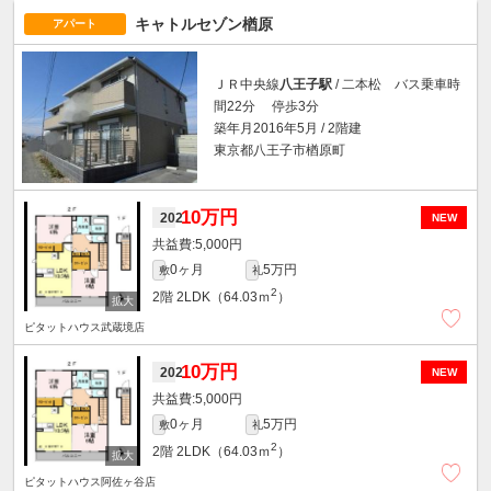
キャトルセゾン楢原
アパート
ＪＲ中央線
八王子駅
/ 二本松 バス乗車時
間22分 停歩3分
築年月2016年5月 / 2階建
東京都八王子市楢原町
10万円
202
NEW
5,000円
0ヶ月
5万円
敷
礼
2
2階
2LDK（64.03ｍ
）
ピタットハウス武蔵境店
10万円
202
NEW
5,000円
0ヶ月
5万円
敷
礼
2
2階
2LDK（64.03ｍ
）
ピタットハウス阿佐ヶ谷店