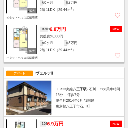
0ヶ月
3万円
敷
礼
2
2階
1LDK（29.44ｍ
）
ピタットハウス武蔵境店
6.8万円
B201
NEW
4,000円
0ヶ月
5万円
敷
礼
2
2階
1LDK（29.44ｍ
）
ピタットハウス武蔵境店
ヴェルデⅡ
アパート
ＪＲ中央線
八王子駅
/ 石川 バス乗車時間
18分 停歩7分
築年月2014年6月 / 2階建
東京都八王子市石川町
6.9万円
103
NEW