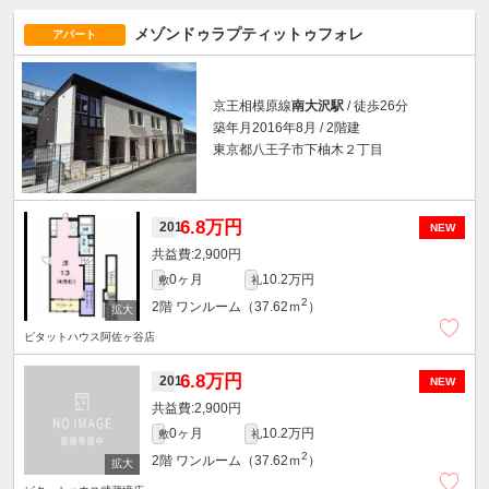
メゾンドゥラプティットゥフォレ
アパート
京王相模原線
南大沢駅
/ 徒歩26分
築年月2016年8月 / 2階建
東京都八王子市下柚木２丁目
6.8万円
201
NEW
2,900円
0ヶ月
10.2万円
敷
礼
2
2階
ワンルーム（37.62ｍ
）
ピタットハウス阿佐ヶ谷店
6.8万円
201
NEW
2,900円
0ヶ月
10.2万円
敷
礼
2
2階
ワンルーム（37.62ｍ
）