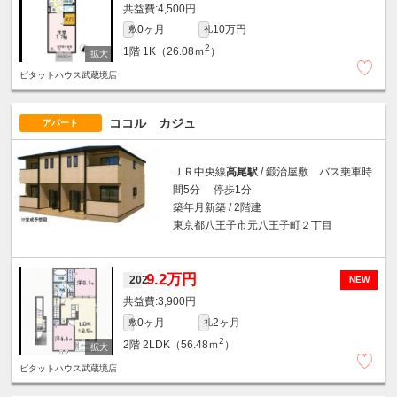
4,500円
0ヶ月
10万円
敷
礼
2
1階
1K（26.08ｍ
）
ピタットハウス武蔵境店
ココル カジュ
アパート
ＪＲ中央線
高尾駅
/ 鍛治屋敷 バス乗車時
間5分 停歩1分
築年月新築 / 2階建
東京都八王子市元八王子町２丁目
9.2万円
202
NEW
3,900円
0ヶ月
2ヶ月
敷
礼
2
2階
2LDK（56.48ｍ
）
ピタットハウス武蔵境店