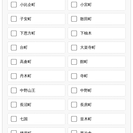
小比企町
小宮町
子安町
散田町
下恩方町
下柚木
台町
大楽寺町
高倉町
館町
丹木町
寺町
中野山王
中野町
長沼町
長房町
七国
並木町