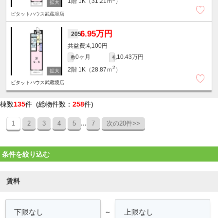
1階
1K（31.21ｍ
）
ピタットハウス武蔵境店
6.95万円
205
4,100円
0ヶ月
10.43万円
敷
礼
2
2階
1K（28.87ｍ
）
ピタットハウス武蔵境店
棟数
135
件 (総物件数：
258
件)
...
1
2
3
4
5
7
次の20件>>
条件を絞り込む
賃料
～