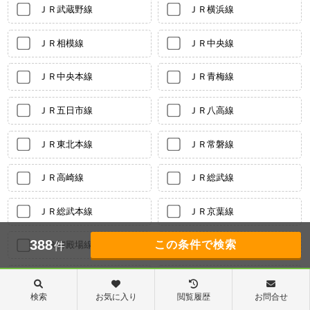
ＪＲ武蔵野線
ＪＲ横浜線
ＪＲ相模線
ＪＲ中央線
ＪＲ中央本線
ＪＲ青梅線
ＪＲ五日市線
ＪＲ八高線
ＪＲ東北本線
ＪＲ常磐線
ＪＲ高崎線
ＪＲ総武線
ＪＲ総武本線
ＪＲ京葉線
388
ＪＲ御殿場線
西武池袋線
件
西武有楽町線
西武豊島線
検索
お気に入り
閲覧履歴
お問合せ