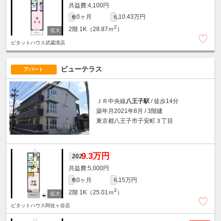
4,100円
0ヶ月
10.43万円
敷
礼
2
2階
1K（28.87ｍ
）
ピタットハウス武蔵境店
ビューテラス
アパート
ＪＲ中央線
八王子駅
/ 徒歩14分
築年月2021年8月 / 3階建
東京都八王子市子安町３丁目
9.3万円
202
5,000円
0ヶ月
15万円
敷
礼
2
2階
1K（25.01ｍ
）
ピタットハウス阿佐ヶ谷店