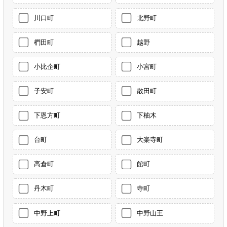
川口町
北野町
椚田町
越野
小比企町
小宮町
子安町
散田町
下恩方町
下柚木
台町
大楽寺町
高倉町
館町
丹木町
寺町
中野上町
中野山王