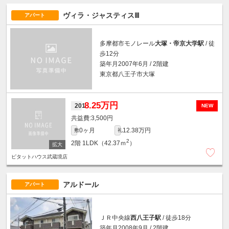
ヴィラ・ジャスティスⅢ
アパート
多摩都市モノレール
大塚・帝京大学駅
/ 徒
歩12分
築年月2007年6月 / 2階建
東京都八王子市大塚
8.25万円
201
NEW
3,500円
0ヶ月
12.38万円
敷
礼
2
2階
1LDK（42.37ｍ
）
ピタットハウス武蔵境店
アルドール
アパート
ＪＲ中央線
西八王子駅
/ 徒歩18分
築年月2008年9月 / 2階建