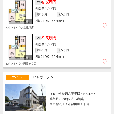
9.5万円
202
5,000円
0ヶ月
5万円
敷
礼
2
2階
2LDK（56.4ｍ
）
ピタットハウス武蔵境店
9.5万円
202
5,000円
0ヶ月
5万円
敷
礼
2
2階
2LDK（56.4ｍ
）
ピタットハウス阿佐ヶ谷店
Ｉ’ｓガーデン
アパート
ＪＲ中央線
西八王子駅
/ 徒歩12分
築年月2020年7月 / 3階建
東京都八王子市散田町１丁目