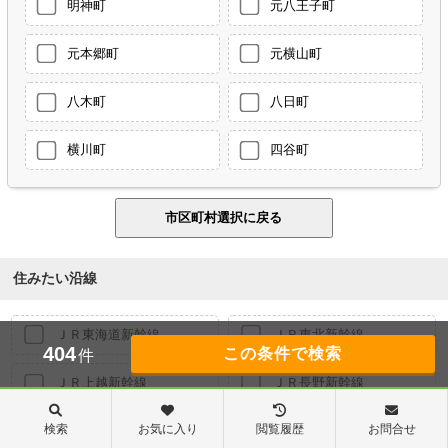
明神町
元八王子町
元本郷町
元横山町
八木町
八日町
横川町
四谷町
住みたい沿線
ＪＲ東海道新幹線
ＪＲ東北新幹線
404
件
ＪＲ上越新幹線
ＪＲ長野新幹線
検索
お気に入り
閲覧履歴
お問合せ
ＪＲ東海道本線
ＪＲ山手線