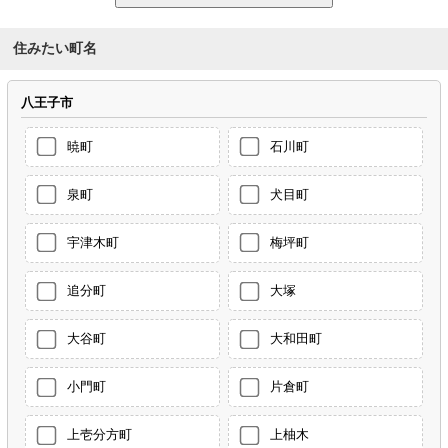
住みたい町名
八王子市
暁町
石川町
泉町
犬目町
宇津木町
梅坪町
追分町
大塚
大谷町
大和田町
小門町
片倉町
上壱分方町
上柚木