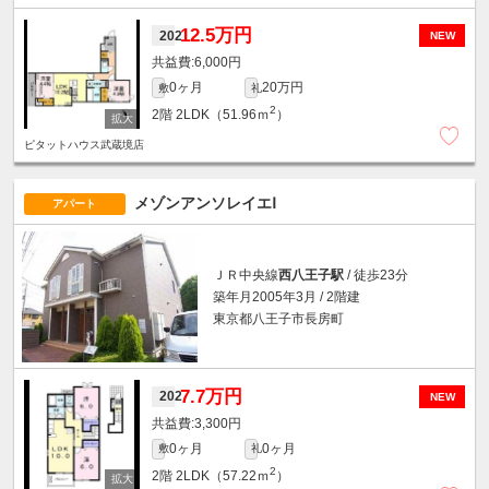
12.5万円
202
NEW
6,000円
0ヶ月
20万円
敷
礼
2
2階
2LDK（51.96ｍ
）
ピタットハウス武蔵境店
メゾンアンソレイエⅠ
アパート
ＪＲ中央線
西八王子駅
/ 徒歩23分
築年月2005年3月 / 2階建
東京都八王子市長房町
7.7万円
202
NEW
3,300円
0ヶ月
0ヶ月
敷
礼
2
2階
2LDK（57.22ｍ
）