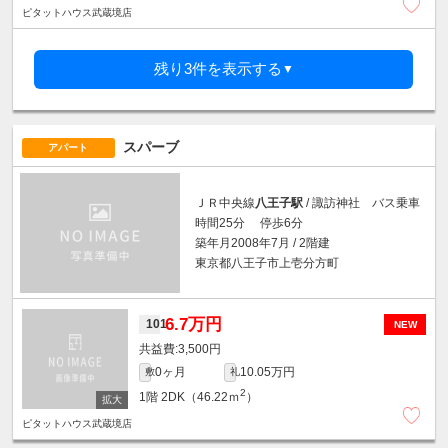
ピタットハウス武蔵境店
残り3件を表示する
▼
スパーブ
アパート
ＪＲ中央線
八王子駅
/ 諏訪神社 バス乗車
時間25分 停歩6分
築年月2008年7月 / 2階建
東京都八王子市上壱分方町
6.7万円
101
NEW
3,500円
0ヶ月
10.05万円
敷
礼
2
1階
2DK（46.22ｍ
）
ピタットハウス武蔵境店