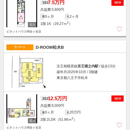
7.5万円
102
NEW
5,800円
0ヶ月
2ヶ月
敷
礼
2
1階
1K（29.27ｍ
）
ピタットハウス阿佐ヶ谷店
D-ROOM松木B
アパート
京王相模原線
京王堀之内駅
/ 徒歩13分
築年月2025年10月 / 3階建
東京都八王子市松木
12.5万円
202
NEW
6,000円
0ヶ月
20万円
敷
礼
2
2階
2LDK（51.96ｍ
）
ピタットハウス阿佐ヶ谷店