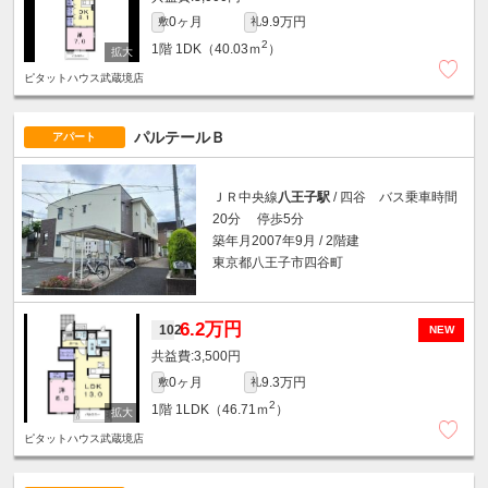
0ヶ月
9.9万円
敷
礼
2
1階
1DK（40.03ｍ
）
ピタットハウス武蔵境店
パルテールＢ
アパート
ＪＲ中央線
八王子駅
/ 四谷 バス乗車時間
20分 停歩5分
築年月2007年9月 / 2階建
東京都八王子市四谷町
6.2万円
102
NEW
3,500円
0ヶ月
9.3万円
敷
礼
2
1階
1LDK（46.71ｍ
）
ピタットハウス武蔵境店