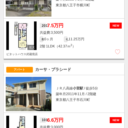
東京都八王子市横川町
7.5万円
201
NEW
3,500円
0ヶ月
11.25万円
敷
礼
2
2階
1LDK（42.37ｍ
）
ピタットハウス武蔵境店
カーサ・プラシード
アパート
ＪＲ八高線
小宮駅
/ 徒歩5分
築年月2011年11月 / 2階建
東京都八王子市石川町
6.6万円
101
NEW
3,000円