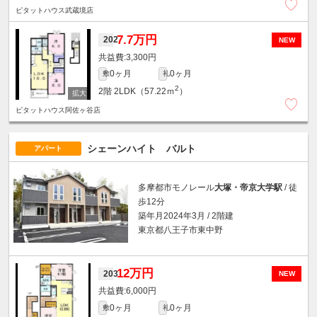
ピタットハウス武蔵境店
7.7万円
202
NEW
3,300円
0ヶ月
0ヶ月
敷
礼
2
2階
2LDK（57.22ｍ
）
ピタットハウス阿佐ヶ谷店
シェーンハイト バルト
アパート
多摩都市モノレール
大塚・帝京大学駅
/ 徒
歩12分
築年月2024年3月 / 2階建
東京都八王子市東中野
12万円
203
NEW
6,000円
0ヶ月
0ヶ月
敷
礼