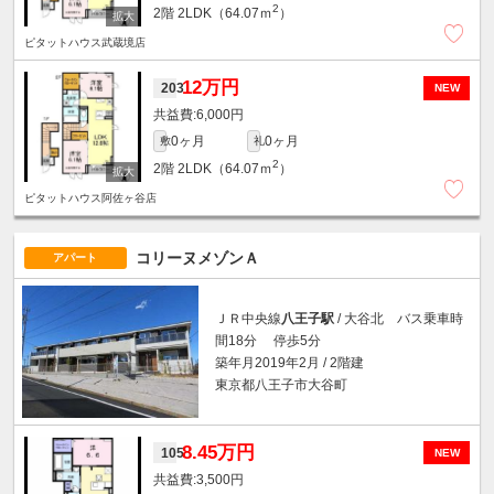
2
2階
2LDK（64.07ｍ
）
ピタットハウス武蔵境店
12万円
203
NEW
6,000円
0ヶ月
0ヶ月
敷
礼
2
2階
2LDK（64.07ｍ
）
ピタットハウス阿佐ヶ谷店
コリーヌメゾンＡ
アパート
ＪＲ中央線
八王子駅
/ 大谷北 バス乗車時
間18分 停歩5分
築年月2019年2月 / 2階建
東京都八王子市大谷町
8.45万円
105
NEW
3,500円