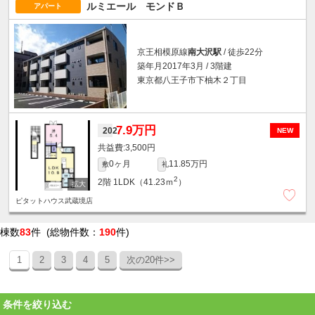
ルミエール モンドＢ
アパート
京王相模原線
南大沢駅
/ 徒歩22分
築年月2017年3月 / 3階建
東京都八王子市下柚木２丁目
7.9万円
202
NEW
3,500円
0ヶ月
11.85万円
敷
礼
2
2階
1LDK（41.23ｍ
）
ピタットハウス武蔵境店
棟数
83
件 (総物件数：
190
件)
1
2
3
4
5
次の20件>>
条件を絞り込む