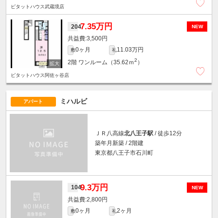
ピタットハウス武蔵境店
7.35万円
204
NEW
3,500円
0ヶ月
11.03万円
敷
礼
2
2階
ワンルーム（35.62ｍ
）
ピタットハウス阿佐ヶ谷店
ミハルビ
アパート
ＪＲ八高線
北八王子駅
/ 徒歩12分
築年月新築 / 2階建
東京都八王子市石川町
9.3万円
104
NEW
2,800円
0ヶ月
2ヶ月
敷
礼