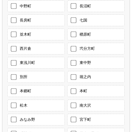
中野町
長沼町
長房町
七国
並木町
楢原町
西片倉
弐分方町
東浅川町
東中野
別所
堀之内
本郷町
本町
松木
南大沢
みなみ野
宮下町