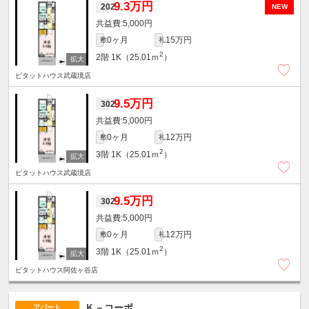
9.3万円
202
NEW
5,000円
0ヶ月
15万円
敷
礼
2
2階
1K（25.01ｍ
）
ピタットハウス武蔵境店
9.5万円
302
5,000円
0ヶ月
12万円
敷
礼
2
3階
1K（25.01ｍ
）
ピタットハウス武蔵境店
9.5万円
302
5,000円
0ヶ月
12万円
敷
礼
2
3階
1K（25.01ｍ
）
ピタットハウス阿佐ヶ谷店
Ｋ－コーポ
アパート