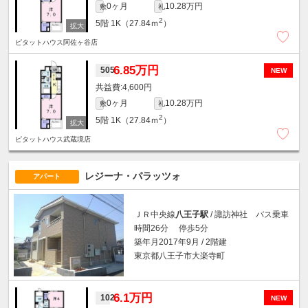
0ヶ月
10.28万円
敷
礼
2
5階
1K（27.84ｍ
）
ピタットハウス阿佐ヶ谷店
6.85万円
505
NEW
4,600円
0ヶ月
10.28万円
敷
礼
2
5階
1K（27.84ｍ
）
ピタットハウス武蔵境店
レジーナ・パラッツォ
アパート
ＪＲ中央線
八王子駅
/ 諏訪神社 バス乗車
時間26分 停歩5分
築年月2017年9月 / 2階建
東京都八王子市大楽寺町
6.1万円
102
NEW