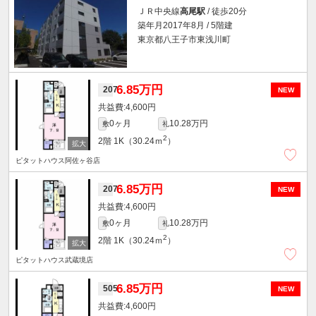
ＪＲ中央線
高尾駅
/ 徒歩20分
築年月2017年8月 / 5階建
東京都八王子市東浅川町
6.85万円
207
NEW
4,600円
0ヶ月
10.28万円
敷
礼
2
2階
1K（30.24ｍ
）
ピタットハウス阿佐ヶ谷店
6.85万円
207
NEW
4,600円
0ヶ月
10.28万円
敷
礼
2
2階
1K（30.24ｍ
）
ピタットハウス武蔵境店
6.85万円
505
NEW
4,600円