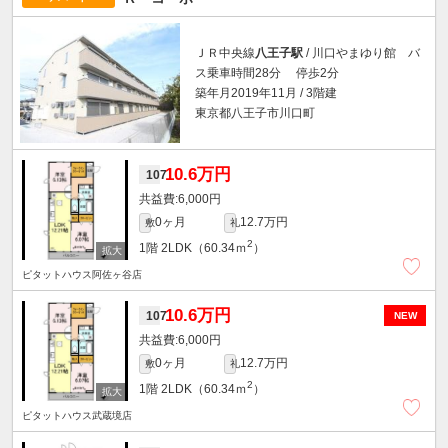
ＪＲ中央線
八王子駅
/ 川口やまゆり館 バ
ス乗車時間28分 停歩2分
築年月2019年11月 / 3階建
東京都八王子市川口町
10.6万円
107
6,000円
0ヶ月
12.7万円
敷
礼
2
1階
2LDK（60.34ｍ
）
ピタットハウス阿佐ヶ谷店
10.6万円
107
NEW
6,000円
0ヶ月
12.7万円
敷
礼
2
1階
2LDK（60.34ｍ
）
ピタットハウス武蔵境店