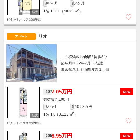
0ヶ月
2ヶ月
敷
礼
2
1階
1LDK（48.35ｍ
）
ピタットハウス武蔵境店
リオ
アパート
ＪＲ横浜線
片倉駅
/ 徒歩8分
築年月2022年7月 / 3階建
東京都八王子市西片倉１丁目
7.05万円
107
NEW
4,100円
0ヶ月
10.58万円
敷
礼
2
1階
1K（31.21ｍ
）
ピタットハウス武蔵境店
6.95万円
205
NEW