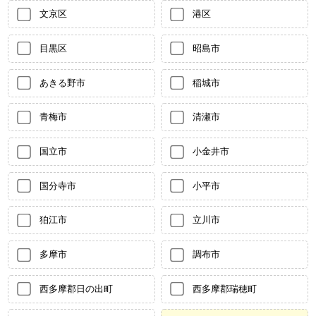
文京区
港区
目黒区
昭島市
あきる野市
稲城市
青梅市
清瀬市
国立市
小金井市
国分寺市
小平市
狛江市
立川市
多摩市
調布市
西多摩郡日の出町
西多摩郡瑞穂町