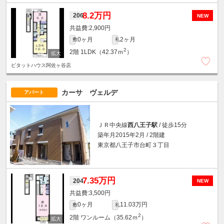
8.2万円
206
NEW
2,900円
0ヶ月
2ヶ月
敷
礼
2
2階
1LDK（42.37ｍ
）
ピタットハウス阿佐ヶ谷店
カーサ ヴェルデ
アパート
ＪＲ中央線
西八王子駅
/ 徒歩15分
築年月2015年2月 / 2階建
東京都八王子市台町３丁目
7.35万円
204
NEW
3,500円
0ヶ月
11.03万円
敷
礼
2
2階
ワンルーム（35.62ｍ
）