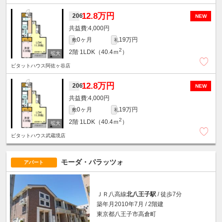
12.8万円
206
NEW
4,000円
0ヶ月
19万円
敷
礼
2
2階
1LDK（40.4ｍ
）
ピタットハウス阿佐ヶ谷店
12.8万円
206
NEW
4,000円
0ヶ月
19万円
敷
礼
2
2階
1LDK（40.4ｍ
）
ピタットハウス武蔵境店
モーダ・パラッツォ
アパート
ＪＲ八高線
北八王子駅
/ 徒歩7分
築年月2010年7月 / 2階建
東京都八王子市高倉町