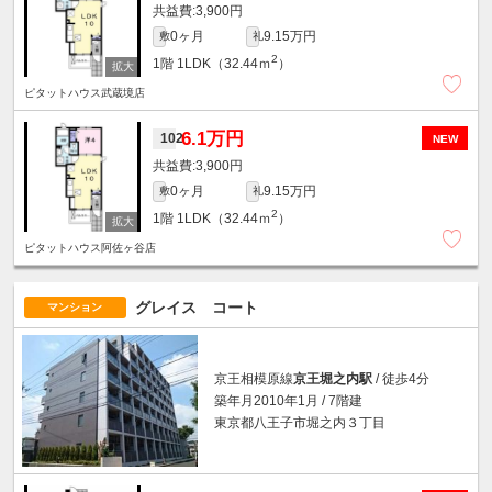
3,900円
0ヶ月
9.15万円
敷
礼
2
1階
1LDK（32.44ｍ
）
ピタットハウス武蔵境店
6.1万円
102
NEW
3,900円
0ヶ月
9.15万円
敷
礼
2
1階
1LDK（32.44ｍ
）
ピタットハウス阿佐ヶ谷店
グレイス コート
マンション
京王相模原線
京王堀之内駅
/ 徒歩4分
築年月2010年1月 / 7階建
東京都八王子市堀之内３丁目