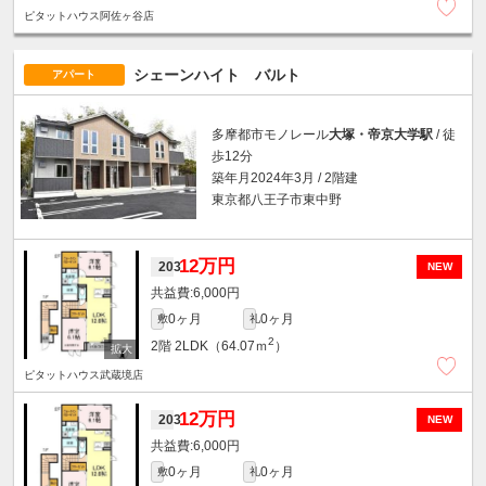
ピタットハウス阿佐ヶ谷店
シェーンハイト バルト
アパート
多摩都市モノレール
大塚・帝京大学駅
/ 徒
歩12分
築年月2024年3月 / 2階建
東京都八王子市東中野
12万円
203
NEW
6,000円
0ヶ月
0ヶ月
敷
礼
2
2階
2LDK（64.07ｍ
）
ピタットハウス武蔵境店
12万円
203
NEW
6,000円
0ヶ月
0ヶ月
敷
礼