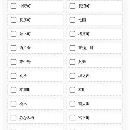
中野町
長沼町
長房町
七国
並木町
楢原町
西片倉
東浅川町
東中野
兵衛
別所
堀之内
本郷町
本町
松木
南大沢
みなみ野
宮下町