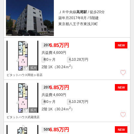
ＪＲ中央線
高尾駅
/ 徒歩20分
築年月2017年8月 / 5階建
東京都八王子市東浅川町
6.85万円
207
NEW
4,600円
0ヶ月
10.28万円
敷
礼
2
2階
1K（30.24ｍ
）
ピタットハウス阿佐ヶ谷店
6.85万円
207
NEW
4,600円
0ヶ月
10.28万円
敷
礼
2
2階
1K（30.24ｍ
）
ピタットハウス武蔵境店
6.85万円
505
NEW