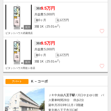
9.5万円
302
5,000円
0ヶ月
12万円
敷
礼
2
3階
1K（25.01ｍ
）
ピタットハウス武蔵境店
9.5万円
302
5,000円
0ヶ月
12万円
敷
礼
2
3階
1K（25.01ｍ
）
ピタットハウス阿佐ヶ谷店
Ｋ－コーポ
アパート
ＪＲ中央線
八王子駅
/ 川口やまゆり館 バ
ス乗車時間28分 停歩2分
築年月2019年11月 / 3階建
東京都八王子市川口町