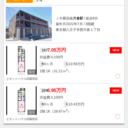
ＪＲ横浜線
片倉駅
/ 徒歩8分
築年月2022年7月 / 3階建
東京都八王子市西片倉１丁目
7.05万円
107
NEW
4,100円
0ヶ月
10.58万円
敷
礼
2
1階
1K（31.21ｍ
）
ピタットハウス武蔵境店
6.95万円
205
NEW
4,100円
0ヶ月
10.43万円
敷
礼
2
2階
1K（28.87ｍ
）
ピタットハウス武蔵境店