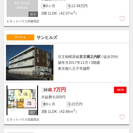
0ヶ月
12.38万円
敷
礼
2
2階
1LDK（42.37ｍ
）
ピタットハウス武蔵境店
サンヒルズ
アパート
京王相模原線
京王堀之内駅
/ 徒歩20分
築年月2017年11月 / 3階建
東京都八王子市越野
8.7万円
301
NEW
6,000円
0ヶ月
15万円
敷
礼
2
3階
1LDK（42.89ｍ
）
ピタットハウス武蔵境店