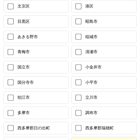
文京区
港区
目黒区
昭島市
あきる野市
稲城市
青梅市
清瀬市
国立市
小金井市
国分寺市
小平市
狛江市
立川市
多摩市
調布市
西多摩郡日の出町
西多摩郡瑞穂町