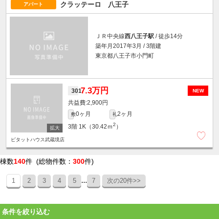
クラッテーロ 八王子
アパート
ＪＲ中央線
西八王子駅
/ 徒歩14分
築年月2017年3月 / 3階建
東京都八王子市小門町
7.3万円
301
NEW
2,900円
0ヶ月
2ヶ月
敷
礼
2
3階
1K（30.42ｍ
）
ピタットハウス武蔵境店
棟数
140
件 (総物件数：
300
件)
...
1
2
3
4
5
7
次の20件>>
条件を絞り込む