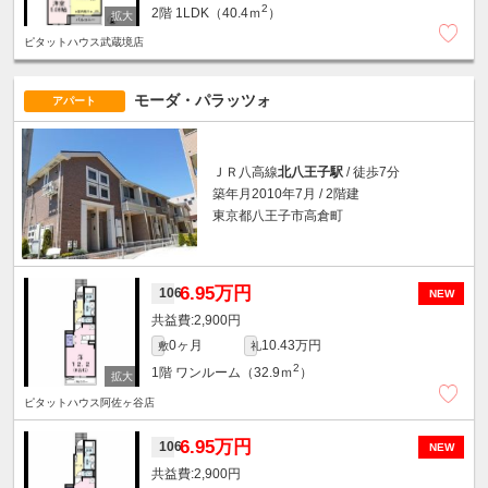
2
2階
1LDK（40.4ｍ
）
ピタットハウス武蔵境店
モーダ・パラッツォ
アパート
ＪＲ八高線
北八王子駅
/ 徒歩7分
築年月2010年7月 / 2階建
東京都八王子市高倉町
6.95万円
106
NEW
2,900円
0ヶ月
10.43万円
敷
礼
2
1階
ワンルーム（32.9ｍ
）
ピタットハウス阿佐ヶ谷店
6.95万円
106
NEW
2,900円