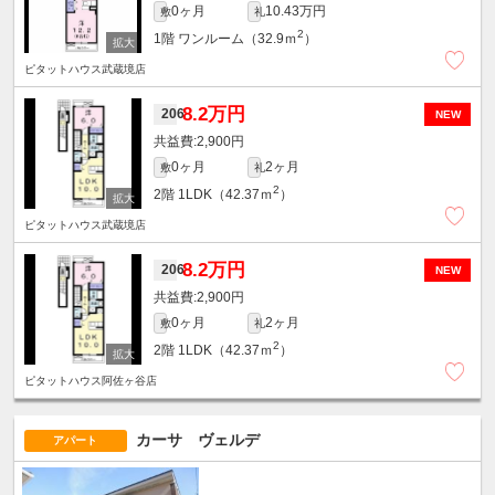
0ヶ月
10.43万円
敷
礼
2
1階
ワンルーム（32.9ｍ
）
ピタットハウス武蔵境店
8.2万円
206
NEW
2,900円
0ヶ月
2ヶ月
敷
礼
2
2階
1LDK（42.37ｍ
）
ピタットハウス武蔵境店
8.2万円
206
NEW
2,900円
0ヶ月
2ヶ月
敷
礼
2
2階
1LDK（42.37ｍ
）
ピタットハウス阿佐ヶ谷店
カーサ ヴェルデ
アパート