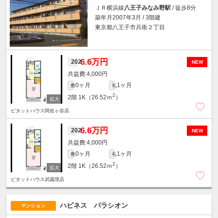
ＪＲ横浜線
八王子みなみ野駅
/ 徒歩8分
築年月2007年3月 / 3階建
東京都八王子市兵衛２丁目
6.6万円
202
NEW
4,000円
0ヶ月
1ヶ月
敷
礼
2
2階
1K（26.52ｍ
）
ピタットハウス阿佐ヶ谷店
6.6万円
202
NEW
4,000円
0ヶ月
1ヶ月
敷
礼
2
2階
1K（26.52ｍ
）
ピタットハウス武蔵境店
ハピネス パラシオン
マンション