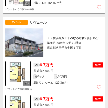
2
2階
2LDK（64.07ｍ
）
ピタットハウス阿佐ヶ谷店
リヴェール
アパート
ＪＲ横浜線
八王子みなみ野駅
/ 徒歩15分
築年月2006年12月 / 2階建
東京都八王子市七国１丁目
6.7万円
202
NEW
4,000円
0ヶ月
10万円
敷
礼
2
2階
ワンルーム（29.3ｍ
）
ピタットハウス武蔵境店
6.7万円
202
NEW
4,000円