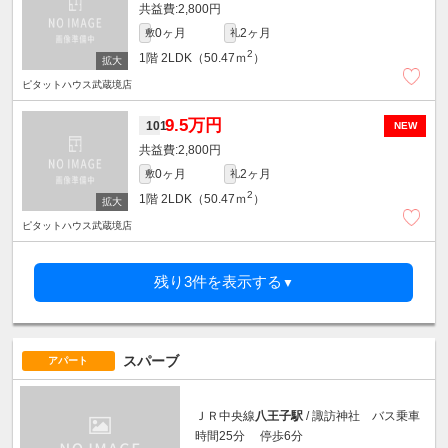
2,800円
0ヶ月
2ヶ月
敷
礼
2
1階
2LDK（50.47ｍ
）
ピタットハウス武蔵境店
9.5万円
101
NEW
2,800円
0ヶ月
2ヶ月
敷
礼
2
1階
2LDK（50.47ｍ
）
ピタットハウス武蔵境店
残り3件を表示する
▼
スパーブ
アパート
ＪＲ中央線
八王子駅
/ 諏訪神社 バス乗車
時間25分 停歩6分