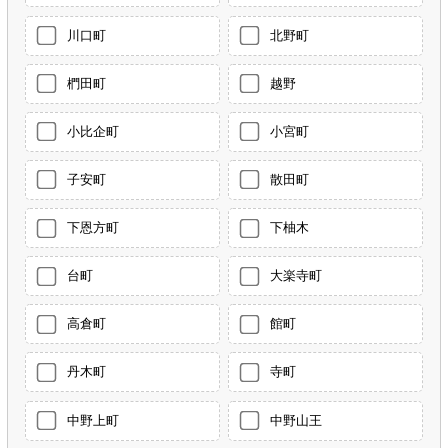
川口町
北野町
椚田町
越野
小比企町
小宮町
子安町
散田町
下恩方町
下柚木
台町
大楽寺町
高倉町
館町
丹木町
寺町
中野上町
中野山王