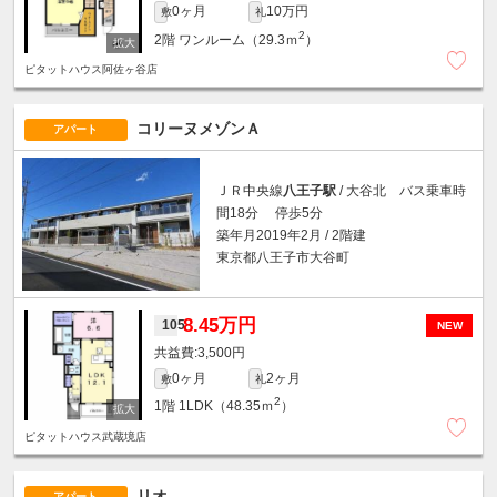
0ヶ月
10万円
敷
礼
2
2階
ワンルーム（29.3ｍ
）
ピタットハウス阿佐ヶ谷店
コリーヌメゾンＡ
アパート
ＪＲ中央線
八王子駅
/ 大谷北 バス乗車時
間18分 停歩5分
築年月2019年2月 / 2階建
東京都八王子市大谷町
8.45万円
105
NEW
3,500円
0ヶ月
2ヶ月
敷
礼
2
1階
1LDK（48.35ｍ
）
ピタットハウス武蔵境店
リオ
アパート