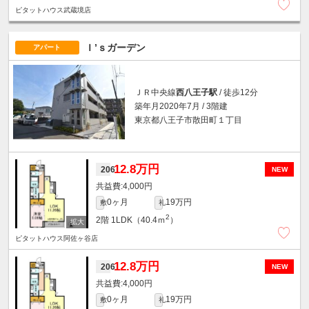
ピタットハウス武蔵境店
Ｉ’ｓガーデン
アパート
ＪＲ中央線
西八王子駅
/ 徒歩12分
築年月2020年7月 / 3階建
東京都八王子市散田町１丁目
12.8万円
206
NEW
4,000円
0ヶ月
19万円
敷
礼
2
2階
1LDK（40.4ｍ
）
ピタットハウス阿佐ヶ谷店
12.8万円
206
NEW
4,000円
0ヶ月
19万円
敷
礼