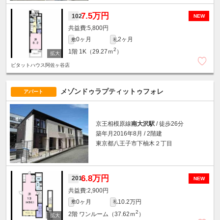
7.5万円
102
NEW
5,800円
0ヶ月
2ヶ月
敷
礼
2
1階
1K（29.27ｍ
）
ピタットハウス阿佐ヶ谷店
メゾンドゥラプティットゥフォレ
アパート
京王相模原線
南大沢駅
/ 徒歩26分
築年月2016年8月 / 2階建
東京都八王子市下柚木２丁目
6.8万円
201
NEW
2,900円
0ヶ月
10.2万円
敷
礼
2
2階
ワンルーム（37.62ｍ
）