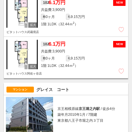
6.1万円
102
NEW
3,900円
0ヶ月
9.15万円
敷
礼
2
1階
1LDK（32.44ｍ
）
ピタットハウス武蔵境店
6.1万円
102
NEW
3,900円
0ヶ月
9.15万円
敷
礼
2
1階
1LDK（32.44ｍ
）
ピタットハウス阿佐ヶ谷店
グレイス コート
マンション
京王相模原線
京王堀之内駅
/ 徒歩4分
築年月2010年1月 / 7階建
東京都八王子市堀之内３丁目