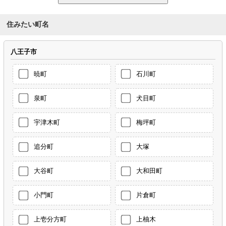
住みたい町名
八王子市
暁町
石川町
泉町
犬目町
宇津木町
梅坪町
追分町
大塚
大谷町
大和田町
小門町
片倉町
上壱分方町
上柚木