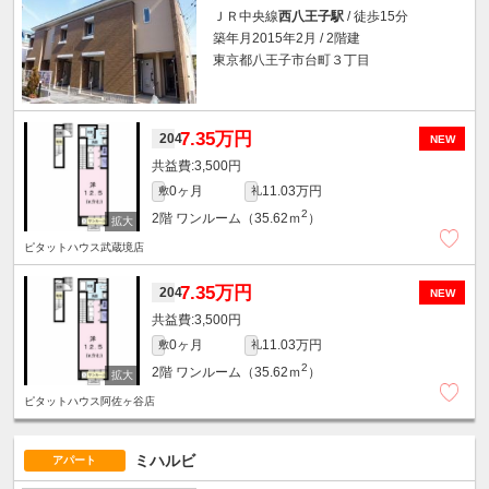
ＪＲ中央線
西八王子駅
/ 徒歩15分
築年月2015年2月 / 2階建
東京都八王子市台町３丁目
7.35万円
204
NEW
3,500円
0ヶ月
11.03万円
敷
礼
2
2階
ワンルーム（35.62ｍ
）
ピタットハウス武蔵境店
7.35万円
204
NEW
3,500円
0ヶ月
11.03万円
敷
礼
2
2階
ワンルーム（35.62ｍ
）
ピタットハウス阿佐ヶ谷店
ミハルビ
アパート