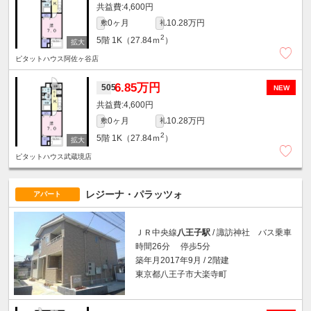
4,600円
0ヶ月
10.28万円
敷
礼
2
5階
1K（27.84ｍ
）
ピタットハウス阿佐ヶ谷店
6.85万円
505
NEW
4,600円
0ヶ月
10.28万円
敷
礼
2
5階
1K（27.84ｍ
）
ピタットハウス武蔵境店
レジーナ・パラッツォ
アパート
ＪＲ中央線
八王子駅
/ 諏訪神社 バス乗車
時間26分 停歩5分
築年月2017年9月 / 2階建
東京都八王子市大楽寺町