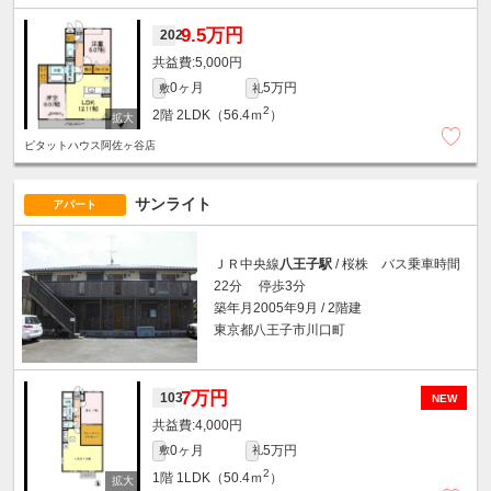
9.5万円
202
5,000円
0ヶ月
5万円
敷
礼
2
2階
2LDK（56.4ｍ
）
ピタットハウス阿佐ヶ谷店
サンライト
アパート
ＪＲ中央線
八王子駅
/ 桜株 バス乗車時間
22分 停歩3分
築年月2005年9月 / 2階建
東京都八王子市川口町
7万円
103
NEW
4,000円
0ヶ月
5万円
敷
礼
2
1階
1LDK（50.4ｍ
）