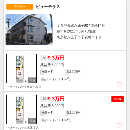
ビューテラス
アパート
ＪＲ中央線
八王子駅
/ 徒歩14分
築年月2021年8月 / 3階建
東京都八王子市子安町３丁目
9.3万円
202
5,000円
0ヶ月
15万円
敷
礼
2
2階
1K（25.01ｍ
）
ピタットハウス阿佐ヶ谷店
9.3万円
202
NEW
5,000円
0ヶ月
15万円
敷
礼
2
2階
1K（25.01ｍ
）
ピタットハウス武蔵境店