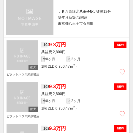
ＪＲ八高線
北八王子駅
/ 徒歩12分
築年月新築 / 2階建
東京都八王子市石川町
9.3万円
104
NEW
2,800円
0ヶ月
2ヶ月
敷
礼
2
1階
2LDK（50.47ｍ
）
ピタットハウス武蔵境店
9.3万円
103
NEW
2,800円
0ヶ月
2ヶ月
敷
礼
2
1階
2LDK（50.47ｍ
）
ピタットハウス武蔵境店
9.3万円
102
NEW