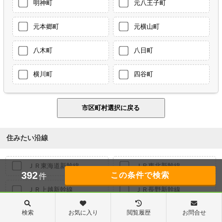
明神町
元八王子町
元本郷町
元横山町
八木町
八日町
横川町
四谷町
住みたい沿線
ＪＲ東海道新幹線
ＪＲ東北新幹線
392
件
ＪＲ上越新幹線
ＪＲ長野新幹線
検索
お気に入り
閲覧履歴
お問合せ
ＪＲ東海道本線
ＪＲ山手線