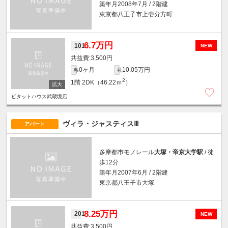
築年月2008年7月 / 2階建
東京都八王子市上壱分方町
6.7万円
101
NEW
3,500円
0ヶ月
10.05万円
敷
礼
2
1階
2DK（46.22ｍ
）
ピタットハウス武蔵境店
ヴィラ・ジャスティスⅢ
アパート
多摩都市モノレール
大塚・帝京大学駅
/ 徒
歩12分
築年月2007年6月 / 2階建
東京都八王子市大塚
8.25万円
201
NEW
3,500円