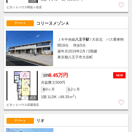
ピタットハウス阿佐ヶ谷店
コリーヌメゾンＡ
アパート
ＪＲ中央線
八王子駅
/ 大谷北 バス乗車時
間18分 停歩5分
築年月2019年2月 / 2階建
東京都八王子市大谷町
8.45万円
105
NEW
3,500円
0ヶ月
2ヶ月
敷
礼
2
1階
1LDK（48.35ｍ
）
ピタットハウス武蔵境店
リオ
アパート