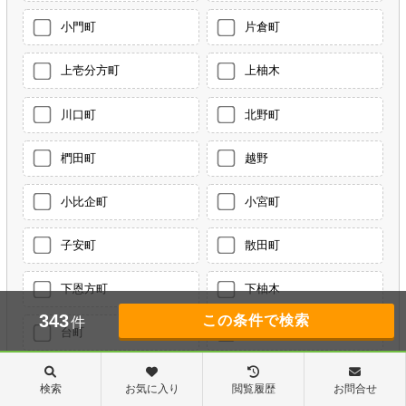
小門町
片倉町
上壱分方町
上柚木
川口町
北野町
椚田町
越野
小比企町
小宮町
子安町
散田町
下恩方町
下柚木
343
件
台町
大楽寺町
高倉町
館町
検索
お気に入り
閲覧履歴
お問合せ