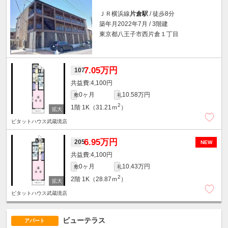
ＪＲ横浜線
片倉駅
/ 徒歩8分
築年月2022年7月 / 3階建
東京都八王子市西片倉１丁目
7.05万円
107
4,100円
0ヶ月
10.58万円
敷
礼
2
1階
1K（31.21ｍ
）
ピタットハウス武蔵境店
6.95万円
205
NEW
4,100円
0ヶ月
10.43万円
敷
礼
2
2階
1K（28.87ｍ
）
ピタットハウス武蔵境店
ビューテラス
アパート