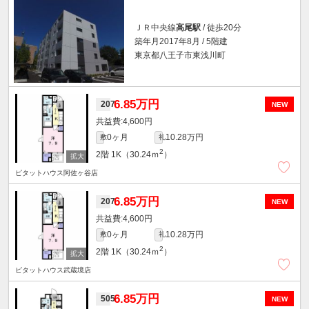
ＪＲ中央線
高尾駅
/ 徒歩20分
築年月2017年8月 / 5階建
東京都八王子市東浅川町
6.85万円
207
NEW
4,600円
0ヶ月
10.28万円
敷
礼
2
2階
1K（30.24ｍ
）
ピタットハウス阿佐ヶ谷店
6.85万円
207
NEW
4,600円
0ヶ月
10.28万円
敷
礼
2
2階
1K（30.24ｍ
）
ピタットハウス武蔵境店
6.85万円
505
NEW