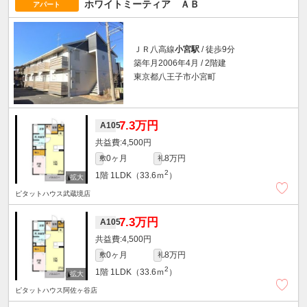
ホワイトミーティア ＡＢ
アパート
ＪＲ八高線
小宮駅
/ 徒歩9分
築年月2006年4月 / 2階建
東京都八王子市小宮町
7.3万円
A105
4,500円
0ヶ月
8万円
敷
礼
2
1階
1LDK（33.6ｍ
）
ピタットハウス武蔵境店
7.3万円
A105
4,500円
0ヶ月
8万円
敷
礼
2
1階
1LDK（33.6ｍ
）
ピタットハウス阿佐ヶ谷店