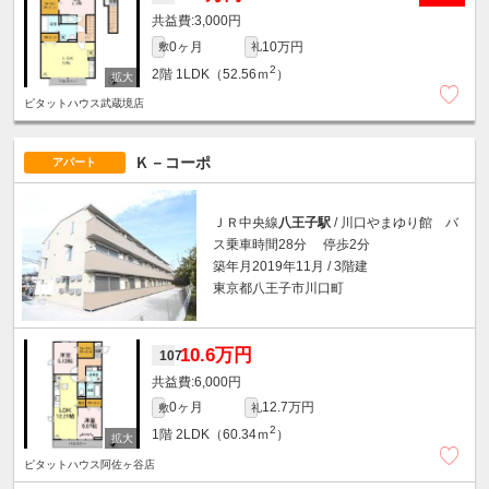
3,000円
0ヶ月
10万円
敷
礼
2
2階
1LDK（52.56ｍ
）
ピタットハウス武蔵境店
Ｋ－コーポ
アパート
ＪＲ中央線
八王子駅
/ 川口やまゆり館 バ
ス乗車時間28分 停歩2分
築年月2019年11月 / 3階建
東京都八王子市川口町
10.6万円
107
6,000円
0ヶ月
12.7万円
敷
礼
2
1階
2LDK（60.34ｍ
）
ピタットハウス阿佐ヶ谷店