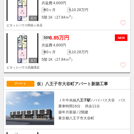
4,600円
0ヶ月
10.28万円
敷
礼
2
5階
1K（27.84ｍ
）
ピタットハウス阿佐ヶ谷店
6.85万円
505
NEW
4,600円
0ヶ月
10.28万円
敷
礼
2
5階
1K（27.84ｍ
）
ピタットハウス武蔵境店
仮）八王子市大谷町アパート新築工事
アパート
ＪＲ中央線
八王子駅
/ バイパス大谷 バス
乗車時間16分 停歩11分
築年月新築 / 2階建
東京都八王子市大谷町