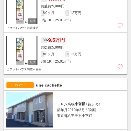
5,000円
0ヶ月
12万円
敷
礼
2
3階
1K（25.01ｍ
）
ピタットハウス武蔵境店
9.5万円
302
5,000円
0ヶ月
12万円
敷
礼
2
3階
1K（25.01ｍ
）
ピタットハウス阿佐ヶ谷店
une cachette
アパート
ＪＲ八高線
小宮駅
/ 徒歩9分
築年月2010年3月 / 2階建
東京都八王子市小宮町