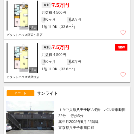
7.5万円
A103
4,500円
0ヶ月
8万円
敷
礼
2
1階
1LDK（33.6ｍ
）
ピタットハウス阿佐ヶ谷店
7.5万円
A103
NEW
4,500円
0ヶ月
8万円
敷
礼
2
1階
1LDK（33.6ｍ
）
ピタットハウス武蔵境店
サンライト
アパート
ＪＲ中央線
八王子駅
/ 桜株 バス乗車時間
22分 停歩3分
築年月2005年9月 / 2階建
東京都八王子市川口町