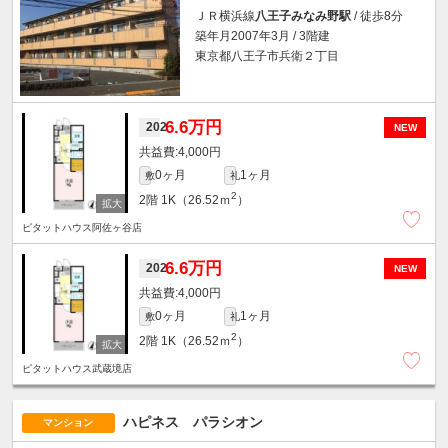
ＪＲ横浜線
八王子みなみ野駅
/ 徒歩8分
築年月2007年3月 / 3階建
東京都八王子市兵衛２丁目
6.6万円
202
NEW
4,000円
0ヶ月
1ヶ月
敷
礼
2
2階
1K（26.52ｍ
）
ピタットハウス阿佐ヶ谷店
6.6万円
202
NEW
4,000円
0ヶ月
1ヶ月
敷
礼
2
2階
1K（26.52ｍ
）
ピタットハウス武蔵境店
ハピネス パラシオン
マンション