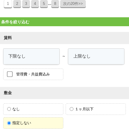
...
1
2
3
4
5
8
次の20件>>
条件を絞り込む
賃料
～
管理費・共益費込み
敷金
なし
１ヶ月以下
指定しない