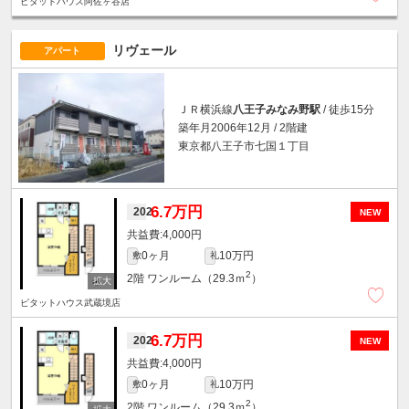
ピタットハウス阿佐ヶ谷店
リヴェール
アパート
ＪＲ横浜線
八王子みなみ野駅
/ 徒歩15分
築年月2006年12月 / 2階建
東京都八王子市七国１丁目
6.7万円
202
NEW
4,000円
0ヶ月
10万円
敷
礼
2
2階
ワンルーム（29.3ｍ
）
ピタットハウス武蔵境店
6.7万円
202
NEW
4,000円
0ヶ月
10万円
敷
礼
2
2階
ワンルーム（29.3ｍ
）