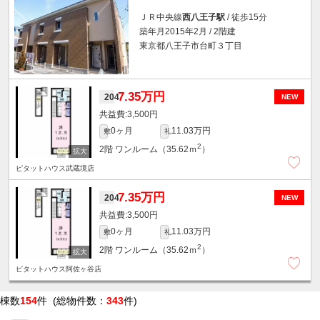
ＪＲ中央線
西八王子駅
/ 徒歩15分
築年月2015年2月 / 2階建
東京都八王子市台町３丁目
7.35万円
204
NEW
3,500円
0ヶ月
11.03万円
敷
礼
2
2階
ワンルーム（35.62ｍ
）
ピタットハウス武蔵境店
7.35万円
204
NEW
3,500円
0ヶ月
11.03万円
敷
礼
2
2階
ワンルーム（35.62ｍ
）
ピタットハウス阿佐ヶ谷店
棟数
154
件 (総物件数：
343
件)