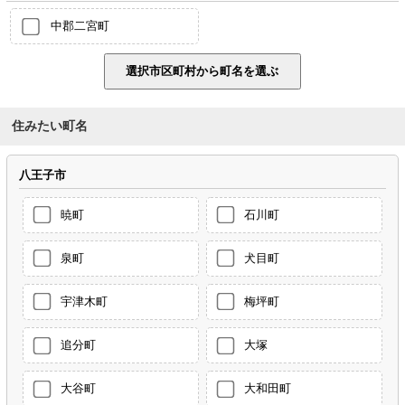
中郡二宮町
住みたい町名
八王子市
暁町
石川町
泉町
犬目町
宇津木町
梅坪町
追分町
大塚
大谷町
大和田町