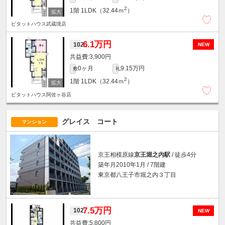
2
1階
1LDK（32.44ｍ
）
ピタットハウス武蔵境店
6.1万円
102
NEW
3,900円
0ヶ月
9.15万円
敷
礼
2
1階
1LDK（32.44ｍ
）
ピタットハウス阿佐ヶ谷店
グレイス コート
マンション
京王相模原線
京王堀之内駅
/ 徒歩4分
築年月2010年1月 / 7階建
東京都八王子市堀之内３丁目
7.5万円
102
NEW
5,800円