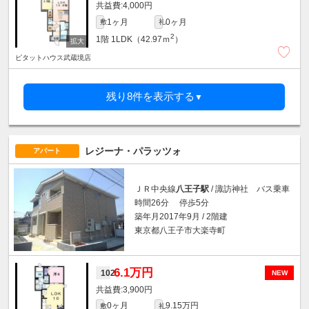
4,000円
1ヶ月
0ヶ月
敷
礼
2
1階
1LDK（42.97ｍ
）
ピタットハウス武蔵境店
残り8件を表示する
▼
レジーナ・パラッツォ
アパート
ＪＲ中央線
八王子駅
/ 諏訪神社 バス乗車
時間26分 停歩5分
築年月2017年9月 / 2階建
東京都八王子市大楽寺町
6.1万円
102
NEW
3,900円
0ヶ月
9.15万円
敷
礼