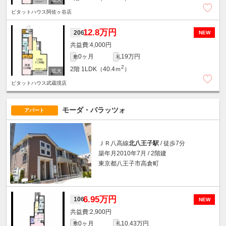
ピタットハウス阿佐ヶ谷店
12.8万円
206
NEW
4,000円
0ヶ月
19万円
敷
礼
2
2階
1LDK（40.4ｍ
）
ピタットハウス武蔵境店
モーダ・パラッツォ
アパート
ＪＲ八高線
北八王子駅
/ 徒歩7分
築年月2010年7月 / 2階建
東京都八王子市高倉町
6.95万円
106
NEW
2,900円
0ヶ月
10.43万円
敷
礼