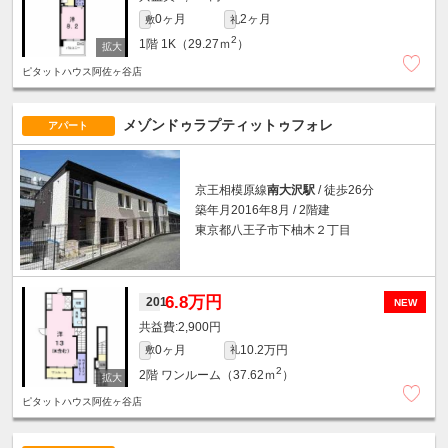
0ヶ月
2ヶ月
敷
礼
2
1階
1K（29.27ｍ
）
ピタットハウス阿佐ヶ谷店
メゾンドゥラプティットゥフォレ
アパート
京王相模原線
南大沢駅
/ 徒歩26分
築年月2016年8月 / 2階建
東京都八王子市下柚木２丁目
6.8万円
201
NEW
2,900円
0ヶ月
10.2万円
敷
礼
2
2階
ワンルーム（37.62ｍ
）
ピタットハウス阿佐ヶ谷店