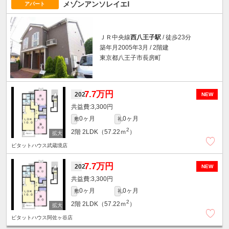
メゾンアンソレイエⅠ
アパート
ＪＲ中央線
西八王子駅
/ 徒歩23分
築年月2005年3月 / 2階建
東京都八王子市長房町
7.7万円
202
NEW
3,300円
0ヶ月
0ヶ月
敷
礼
2
2階
2LDK（57.22ｍ
）
ピタットハウス武蔵境店
7.7万円
202
NEW
3,300円
0ヶ月
0ヶ月
敷
礼
2
2階
2LDK（57.22ｍ
）
ピタットハウス阿佐ヶ谷店