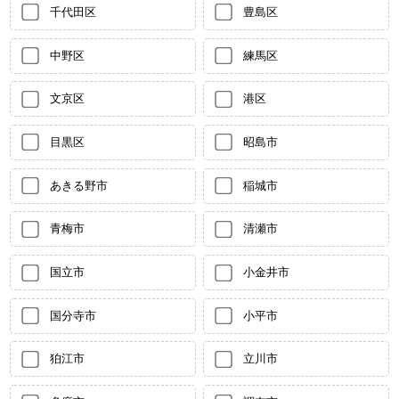
千代田区
豊島区
中野区
練馬区
文京区
港区
目黒区
昭島市
あきる野市
稲城市
青梅市
清瀬市
国立市
小金井市
国分寺市
小平市
狛江市
立川市