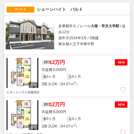
シェーンハイト バルト
アパート
多摩都市モノレール
大塚・帝京大学駅
/ 徒
歩12分
築年月2024年3月 / 2階建
東京都八王子市東中野
12万円
203
NEW
6,000円
0ヶ月
0ヶ月
敷
礼
2
2階
2LDK（64.07ｍ
）
ピタットハウス武蔵境店
12万円
203
NEW
6,000円
0ヶ月
0ヶ月
敷
礼
2
2階
2LDK（64.07ｍ
）