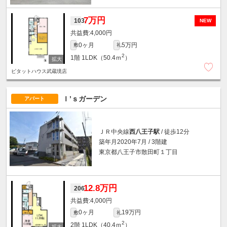
7万円
103
NEW
4,000円
0ヶ月
5万円
敷
礼
2
1階
1LDK（50.4ｍ
）
ピタットハウス武蔵境店
Ｉ’ｓガーデン
アパート
ＪＲ中央線
西八王子駅
/ 徒歩12分
築年月2020年7月 / 3階建
東京都八王子市散田町１丁目
12.8万円
206
4,000円
0ヶ月
19万円
敷
礼
2
2階
1LDK（40.4ｍ
）