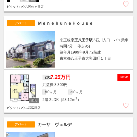
ピタットハウス阿佐ヶ谷店
ＭｅｎｅｈｕｎｅＨｏｕｓｅ
アパート
京王線
京王八王子駅
/ 石川入口 バス乗車
時間7分 停歩9分
築年月1999年9月 / 2階建
東京都八王子市大和田町１丁目
7.25万円
201
NEW
3,300円
0ヶ月
0ヶ月
敷
礼
2
2階
2LDK（58.12ｍ
）
ピタットハウス武蔵境店
カーサ ヴェルデ
アパート