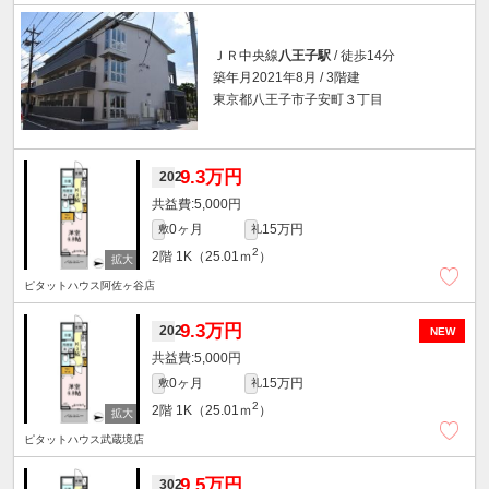
ＪＲ中央線
八王子駅
/ 徒歩14分
築年月2021年8月 / 3階建
東京都八王子市子安町３丁目
9.3万円
202
5,000円
0ヶ月
15万円
敷
礼
2
2階
1K（25.01ｍ
）
ピタットハウス阿佐ヶ谷店
9.3万円
202
NEW
5,000円
0ヶ月
15万円
敷
礼
2
2階
1K（25.01ｍ
）
ピタットハウス武蔵境店
9.5万円
302