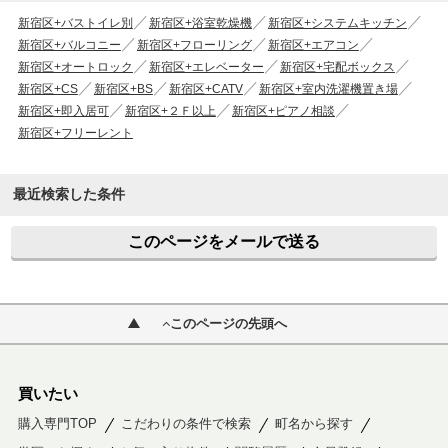
新宿区+バストイレ別
新宿区+浴室乾燥機
新宿区+システムキッチン
新宿区+バルコニー
新宿区+フローリング
新宿区+エアコン
新宿区+オートロック
新宿区+エレベーター
新宿区+宅配ボックス
新宿区+CS
新宿区+BS
新宿区+CATV
新宿区+室内洗濯機置き場
新宿区+即入居可
新宿区+２Ｆ以上
新宿区+ピアノ相談
新宿区+フリーレント
最近検索した条件
このページをメールで送る
このページの先頭へ
買いたい
購入専門TOP
こだわりの条件で検索
町名から探す