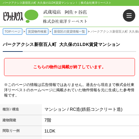
パークアクシス新宿百人町 大久保の1LDK賃貸マンション！｜株式会社東洋リーベスト
TOPページ
賃貸物件検索
新宿区の賃貸情報一覧
パークアクシス新宿百人町 大久保
パークアクシス新宿百人町
大久保の1LDK賃貸マンション
こちらの物件は掲載が終了しています。
※このページの情報は広告情報ではありません。過去から現在まで株式会社東
洋リーベストのホームぺージに掲載されていた物件情報を元に生成した参考情
報です。
マンション / RC造(鉄筋コンクリート造)
種別 / 構造
7階
建物階建
1LDK
間取り一例