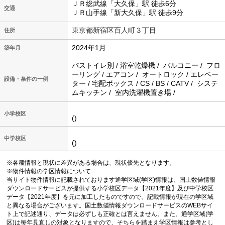
ＪＲ総武線「大久保」駅 徒歩6分
交通
ＪＲ山手線「新大久保」駅 徒歩9分
東京都新宿区百人町３丁目
住所
2024年1月
築年月
バストイレ別 / 浴室乾燥機 / バルコニー / フロ
ーリング / エアコン / オートロック / エレベー
設備・条件の一例
ター / 宅配ボックス / CS / BS / CATV / システ
ムキッチン / 室内洗濯機置き場 /
小学校区
()
中学校区
()
※各種情報と現状に差異がある場合は、現状優先となります。
※物件情報の学区情報について
当サイト物件情報に記載されております通学区域(学区)情報は、国土数値情報
ダウンロードサービスが提供する小学校区データ【2021年度】及び中学校区
データ【2021年度】を元に加工したものですので、記載情報が現在の学区域
と異なる場合がございます。国土数値情報ダウンロードサービスのWEBサイ
ト上で記述通り、データは必ずしも正確とは言えません。また、通学区域(学
区)は毎年見直しの対象となりますので、そちらを踏まえ学区情報は参考とし