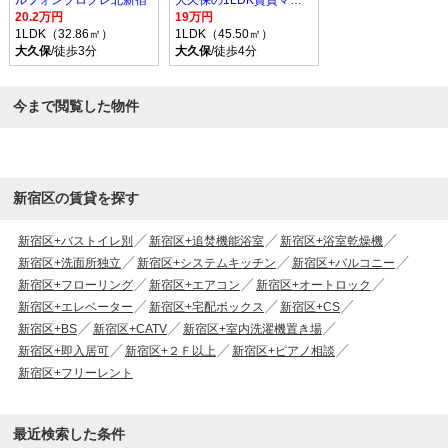
ルフォンプログレ北新宿
大久保の1LDK賃貸マンション
20.2万円
19万円
1LDK（32.86㎡）
1LDK（45.50㎡）
大久保
/徒歩3分
大久保
/徒歩4分
今まで閲覧した物件
新宿区の賃貸を探す
新宿区+バストイレ別
新宿区+追焚機能浴室
新宿区+浴室乾燥機
新宿区+洗面所独立
新宿区+システムキッチン
新宿区+バルコニー
新宿区+フローリング
新宿区+エアコン
新宿区+オートロック
新宿区+エレベーター
新宿区+宅配ボックス
新宿区+CS
新宿区+BS
新宿区+CATV
新宿区+室内洗濯機置き場
新宿区+即入居可
新宿区+２Ｆ以上
新宿区+ピアノ相談
新宿区+フリーレント
最近検索した条件