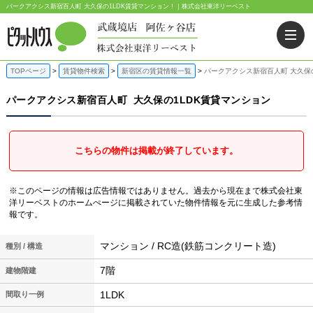
パークアクシス新宿百人町 大久保の1LDK賃貸マンション！｜株式会社東洋リーベスト
TOPページ
賃貸物件検索
新宿区の賃貸情報一覧
パークアクシス新宿百人町 大久保
パークアクシス新宿百人町
大久保の1LDK賃貸マンション
こちらの物件は掲載が終了しています。
※このページの情報は広告情報ではありません。過去から現在まで株式会社東
洋リーベストのホームぺージに掲載されていた物件情報を元に生成した参考情
報です。
マンション / RC造(鉄筋コンクリート造)
種別 / 構造
7階
建物階建
1LDK
間取り一例