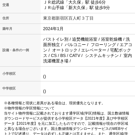
ＪＲ総武線「大久保」駅 徒歩6分
交通
ＪＲ山手線「新大久保」駅 徒歩9分
東京都新宿区百人町３丁目
住所
2024年1月
築年月
バストイレ別 / 追焚機能浴室 / 浴室乾燥機 / 洗
面所独立 / バルコニー / フローリング / エアコ
ン / オートロック / エレベーター / 宅配ボック
設備・条件の一例
ス / CS / BS / CATV / システムキッチン / 室内
洗濯機置き場 /
小学校区
()
中学校区
()
※各種情報と現状に差異がある場合は、現状優先となります。
※物件情報の学区情報について
当サイト物件情報に記載されております通学区域(学区)情報は、国土数値情報
ダウンロードサービスが提供する小学校区データ【2021年度】及び中学校区
データ【2021年度】を元に加工したものですので、記載情報が現在の学区域
と異なる場合がございます。国土数値情報ダウンロードサービスのWEBサイ
ト上で記述通り、データは必ずしも正確とは言えません。また、通学区域(学