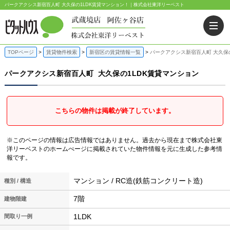
パークアクシス新宿百人町 大久保の1LDK賃貸マンション！｜株式会社東洋リーベスト
TOPページ
賃貸物件検索
新宿区の賃貸情報一覧
パークアクシス新宿百人町 大久保
パークアクシス新宿百人町
大久保の1LDK賃貸マンション
こちらの物件は掲載が終了しています。
※このページの情報は広告情報ではありません。過去から現在まで株式会社東
洋リーベストのホームぺージに掲載されていた物件情報を元に生成した参考情
報です。
マンション / RC造(鉄筋コンクリート造)
種別 / 構造
7階
建物階建
1LDK
間取り一例