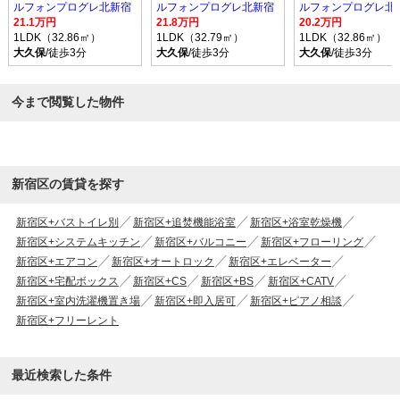
ルフォンプログレ北新宿
ルフォンプログレ北新宿
ルフォンプログレ北
21.1万円
21.8万円
20.2万円
1LDK（32.86㎡）
1LDK（32.79㎡）
1LDK（32.86㎡）
大久保
/徒歩3分
大久保
/徒歩3分
大久保
/徒歩3分
今まで閲覧した物件
新宿区の賃貸を探す
新宿区+バストイレ別
新宿区+追焚機能浴室
新宿区+浴室乾燥機
新宿区+システムキッチン
新宿区+バルコニー
新宿区+フローリング
新宿区+エアコン
新宿区+オートロック
新宿区+エレベーター
新宿区+宅配ボックス
新宿区+CS
新宿区+BS
新宿区+CATV
新宿区+室内洗濯機置き場
新宿区+即入居可
新宿区+ピアノ相談
新宿区+フリーレント
最近検索した条件