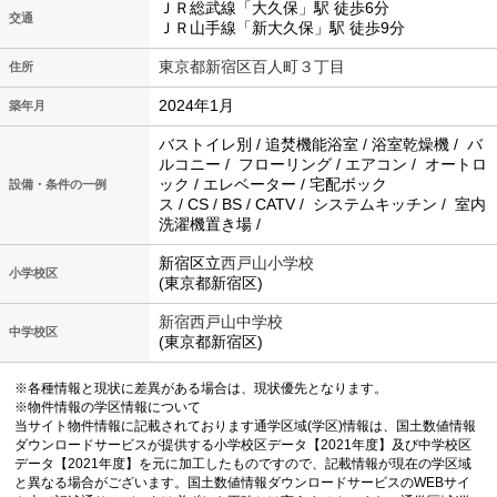
ＪＲ総武線「大久保」駅 徒歩6分
交通
ＪＲ山手線「新大久保」駅 徒歩9分
東京都新宿区百人町３丁目
住所
2024年1月
築年月
バストイレ別 / 追焚機能浴室 / 浴室乾燥機 / バ
ルコニー / フローリング / エアコン / オートロ
ック / エレベーター / 宅配ボック
設備・条件の一例
ス / CS / BS / CATV / システムキッチン / 室内
洗濯機置き場 /
新宿区立
西戸山小学校
小学校区
(東京都新宿区)
新宿西戸山中学校
中学校区
(東京都新宿区)
※各種情報と現状に差異がある場合は、現状優先となります。
※物件情報の学区情報について
当サイト物件情報に記載されております通学区域(学区)情報は、国土数値情報
ダウンロードサービスが提供する小学校区データ【2021年度】及び中学校区
データ【2021年度】を元に加工したものですので、記載情報が現在の学区域
と異なる場合がございます。国土数値情報ダウンロードサービスのWEBサイ