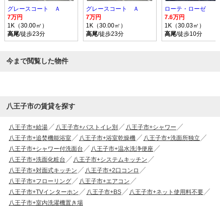
グレースコート Ａ
グレースコート Ａ
ローテ・ローゼ
7万円
7万円
7.6万円
1K（30.00㎡）
1K（30.00㎡）
1K（30.03㎡）
高尾
/徒歩23分
高尾
/徒歩23分
高尾
/徒歩10分
今まで閲覧した物件
八王子市の賃貸を探す
八王子市+給湯
八王子市+バストイレ別
八王子市+シャワー
八王子市+追焚機能浴室
八王子市+浴室乾燥機
八王子市+洗面所独立
八王子市+シャワー付洗面台
八王子市+温水洗浄便座
八王子市+洗面化粧台
八王子市+システムキッチン
八王子市+対面式キッチン
八王子市+2口コンロ
八王子市+フローリング
八王子市+エアコン
八王子市+TVインターホン
八王子市+BS
八王子市+ネット使用料不要
八王子市+室内洗濯機置き場