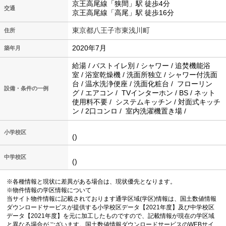
京王高尾線「狭間」駅 徒歩4分
交通
京王高尾線「高尾」駅 徒歩16分
東京都八王子市東浅川町
住所
2020年7月
築年月
給湯 / バストイレ別 / シャワー / 追焚機能浴
室 / 浴室乾燥機 / 洗面所独立 / シャワー付洗面
台 / 温水洗浄便座 / 洗面化粧台 / フローリン
設備・条件の一例
グ / エアコン / TVインターホン / BS / ネット
使用料不要 / システムキッチン / 対面式キッチ
ン / 2口コンロ / 室内洗濯機置き場 /
小学校区
()
中学校区
()
※各種情報と現状に差異がある場合は、現状優先となります。
※物件情報の学区情報について
当サイト物件情報に記載されております通学区域(学区)情報は、国土数値情報
ダウンロードサービスが提供する小学校区データ【2021年度】及び中学校区
データ【2021年度】を元に加工したものですので、記載情報が現在の学区域
と異なる場合がございます。国土数値情報ダウンロードサービスのWEBサイ