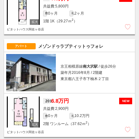
5,800円
0ヶ月
2ヶ月
敷
礼
2
1階
1K（29.27ｍ
）
ピタットハウス阿佐ヶ谷店
メゾンドゥラプティットゥフォレ
アパート
京王相模原線
南大沢駅
/ 徒歩26分
築年月2016年8月 / 2階建
東京都八王子市下柚木２丁目
6.8万円
201
NEW
2,900円
0ヶ月
10.2万円
敷
礼
2
2階
ワンルーム（37.62ｍ
）
ピタットハウス阿佐ヶ谷店