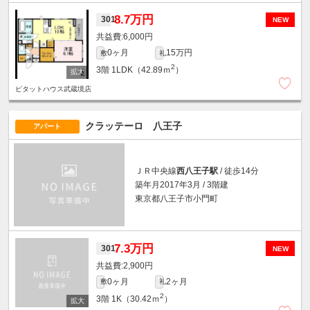
8.7万円
301
NEW
6,000円
0ヶ月
15万円
敷
礼
2
3階
1LDK（42.89ｍ
）
ピタットハウス武蔵境店
クラッテーロ 八王子
アパート
ＪＲ中央線
西八王子駅
/ 徒歩14分
築年月2017年3月 / 3階建
東京都八王子市小門町
7.3万円
301
NEW
2,900円
0ヶ月
2ヶ月
敷
礼
2
3階
1K（30.42ｍ
）