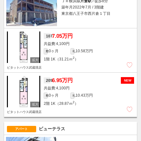
ＪＲ横浜線
片倉駅
/ 徒歩8分
築年月2022年7月 / 3階建
東京都八王子市西片倉１丁目
7.05万円
107
4,100円
0ヶ月
10.58万円
敷
礼
2
1階
1K（31.21ｍ
）
ピタットハウス武蔵境店
6.95万円
205
NEW
4,100円
0ヶ月
10.43万円
敷
礼
2
2階
1K（28.87ｍ
）
ピタットハウス武蔵境店
ビューテラス
アパート