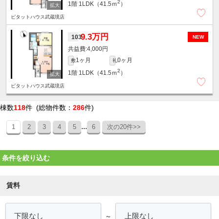
2
1階
1LDK（41.5ｍ
）
ピタットハウス武蔵境店
9.3万円
103
NEW
4,000円
1ヶ月
0ヶ月
敷
礼
2
1階
1LDK（41.5ｍ
）
ピタットハウス武蔵境店
棟数
118
件 (総物件数：
286
件)
...
1
2
3
4
5
6
次の20件>>
条件を絞り込む
賃料
～