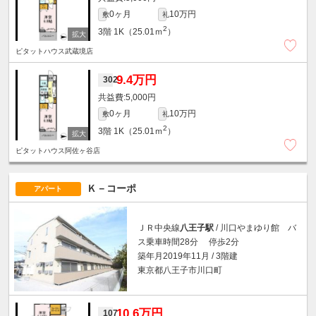
0ヶ月
10万円
敷
礼
2
3階
1K（25.01ｍ
）
ピタットハウス武蔵境店
9.4万円
302
5,000円
0ヶ月
10万円
敷
礼
2
3階
1K（25.01ｍ
）
ピタットハウス阿佐ヶ谷店
Ｋ－コーポ
アパート
ＪＲ中央線
八王子駅
/ 川口やまゆり館 バ
ス乗車時間28分 停歩2分
築年月2019年11月 / 3階建
東京都八王子市川口町
10.6万円
107