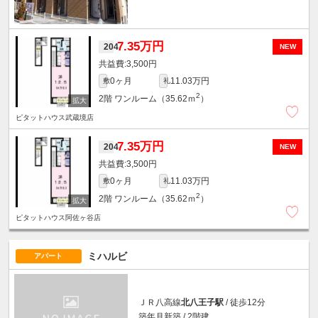
7.35万円
204
NEW
3,500円
0ヶ月
11.03万円
敷
礼
2
2階
ワンルーム（35.62ｍ
）
ピタットハウス武蔵境店
7.35万円
204
NEW
3,500円
0ヶ月
11.03万円
敷
礼
2
2階
ワンルーム（35.62ｍ
）
ピタットハウス阿佐ヶ谷店
ミハルビ
アパート
ＪＲ八高線
北八王子駅
/ 徒歩12分
築年月新築 / 2階建