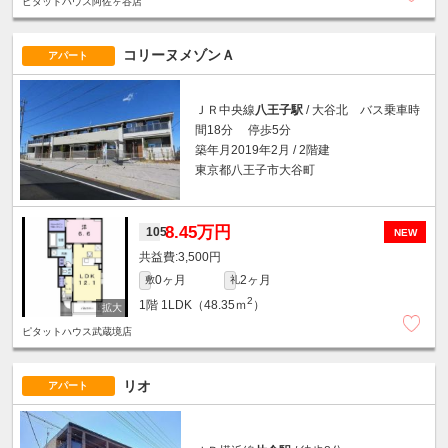
ピタットハウス阿佐ヶ谷店
コリーヌメゾンＡ
アパート
ＪＲ中央線
八王子駅
/ 大谷北 バス乗車時
間18分 停歩5分
築年月2019年2月 / 2階建
東京都八王子市大谷町
8.45万円
105
NEW
3,500円
0ヶ月
2ヶ月
敷
礼
2
1階
1LDK（48.35ｍ
）
ピタットハウス武蔵境店
リオ
アパート