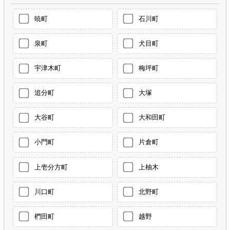
暁町
石川町
泉町
犬目町
宇津木町
梅坪町
追分町
大塚
大谷町
大和田町
小門町
片倉町
上壱分方町
上柚木
川口町
北野町
椚田町
越野