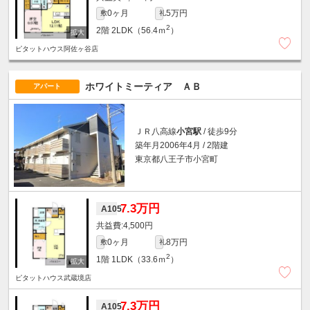
0ヶ月
5万円
敷
礼
2
2階
2LDK（56.4ｍ
）
ピタットハウス阿佐ヶ谷店
ホワイトミーティア ＡＢ
アパート
ＪＲ八高線
小宮駅
/ 徒歩9分
築年月2006年4月 / 2階建
東京都八王子市小宮町
7.3万円
A105
4,500円
0ヶ月
8万円
敷
礼
2
1階
1LDK（33.6ｍ
）
ピタットハウス武蔵境店
7.3万円
A105