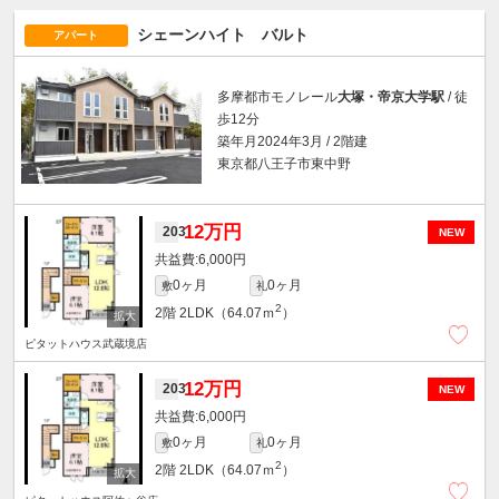
シェーンハイト バルト
アパート
多摩都市モノレール
大塚・帝京大学駅
/ 徒
歩12分
築年月2024年3月 / 2階建
東京都八王子市東中野
12万円
203
NEW
6,000円
0ヶ月
0ヶ月
敷
礼
2
2階
2LDK（64.07ｍ
）
ピタットハウス武蔵境店
12万円
203
NEW
6,000円
0ヶ月
0ヶ月
敷
礼
2
2階
2LDK（64.07ｍ
）