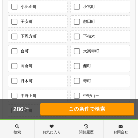
小比企町
小宮町
子安町
散田町
下恩方町
下柚木
台町
大楽寺町
高倉町
館町
丹木町
寺町
中野上町
中野山王
286
件
中野町
長沼町
長房町
七国
検索
お気に入り
閲覧履歴
お問合せ