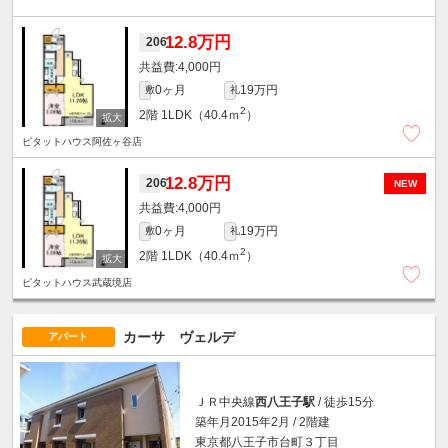
12.8万円
206
4,000円
0ヶ月
19万円
敷
礼
2
2階
1LDK（40.4ｍ
）
ピタットハウス阿佐ヶ谷店
12.8万円
206
NEW
4,000円
0ヶ月
19万円
敷
礼
2
2階
1LDK（40.4ｍ
）
ピタットハウス武蔵境店
カーサ ヴェルデ
アパート
ＪＲ中央線
西八王子駅
/ 徒歩15分
築年月2015年2月 / 2階建
東京都八王子市台町３丁目