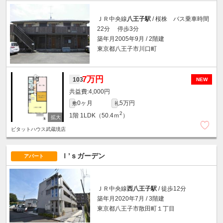
ＪＲ中央線
八王子駅
/ 桜株 バス乗車時間
22分 停歩3分
築年月2005年9月 / 2階建
東京都八王子市川口町
7万円
103
NEW
4,000円
0ヶ月
5万円
敷
礼
2
1階
1LDK（50.4ｍ
）
ピタットハウス武蔵境店
Ｉ’ｓガーデン
アパート
ＪＲ中央線
西八王子駅
/ 徒歩12分
築年月2020年7月 / 3階建
東京都八王子市散田町１丁目