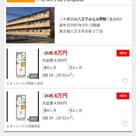
ＪＲ横浜線
八王子みなみ野駅
/ 徒歩8分
築年月2007年3月 / 3階建
東京都八王子市兵衛２丁目
6.6万円
202
NEW
4,000円
0ヶ月
1ヶ月
敷
礼
2
2階
1K（26.52ｍ
）
ピタットハウス阿佐ヶ谷店
6.6万円
202
NEW
4,000円
0ヶ月
1ヶ月
敷
礼
2
2階
1K（26.52ｍ
）
ピタットハウス武蔵境店