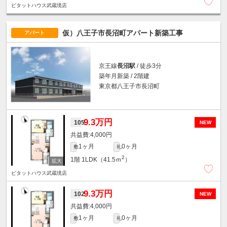
ピタットハウス武蔵境店
仮）八王子市長沼町アパート新築工事
アパート
京王線
長沼駅
/ 徒歩3分
築年月新築 / 2階建
東京都八王子市長沼町
9.3万円
105
NEW
4,000円
1ヶ月
0ヶ月
敷
礼
2
1階
1LDK（41.5ｍ
）
ピタットハウス武蔵境店
9.3万円
102
NEW
4,000円
1ヶ月
0ヶ月
敷
礼