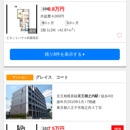
8.8万円
106
4,000円
1ヶ月
0ヶ月
敷
礼
2
1階
1LDK（42.97ｍ
）
ピタットハウス武蔵境店
残り8件を表示する
▼
グレイス コート
マンション
京王相模原線
京王堀之内駅
/ 徒歩4分
築年月2010年1月 / 7階建
東京都八王子市堀之内３丁目
7.5万円
102
NEW