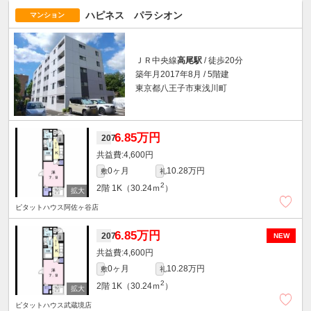
ハピネス パラシオン
マンション
ＪＲ中央線
高尾駅
/ 徒歩20分
築年月2017年8月 / 5階建
東京都八王子市東浅川町
6.85万円
207
4,600円
0ヶ月
10.28万円
敷
礼
2
2階
1K（30.24ｍ
）
ピタットハウス阿佐ヶ谷店
6.85万円
207
NEW
4,600円
0ヶ月
10.28万円
敷
礼
2
2階
1K（30.24ｍ
）
ピタットハウス武蔵境店