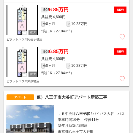
6.85万円
505
NEW
4,600円
0ヶ月
10.28万円
敷
礼
2
5階
1K（27.84ｍ
）
ピタットハウス阿佐ヶ谷店
6.85万円
505
NEW
4,600円
0ヶ月
10.28万円
敷
礼
2
5階
1K（27.84ｍ
）
ピタットハウス武蔵境店
仮）八王子市大谷町アパート新築工事
アパート
ＪＲ中央線
八王子駅
/ バイパス大谷 バス
乗車時間16分 停歩11分
築年月新築 / 2階建
東京都八王子市大谷町