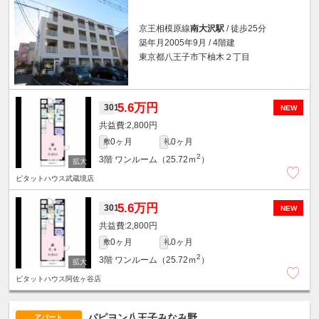
京王相模原線
南大沢駅
/ 徒歩25分
築年月2005年9月 / 4階建
東京都八王子市下柚木２丁目
5.6万円
301
NEW
2,800円
0ヶ月
0ヶ月
敷
礼
2
3階
ワンルーム（25.72ｍ
）
ピタットハウス武蔵境店
5.6万円
301
NEW
2,800円
0ヶ月
0ヶ月
敷
礼
2
3階
ワンルーム（25.72ｍ
）
ピタットハウス阿佐ヶ谷店
パピヨン八王子みなみ野
アパート