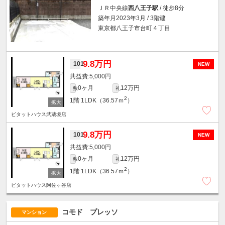
ＪＲ中央線
西八王子駅
/ 徒歩8分
築年月2023年3月 / 3階建
東京都八王子市台町４丁目
9.8万円
101
NEW
5,000円
0ヶ月
12万円
敷
礼
2
1階
1LDK（36.57ｍ
）
ピタットハウス武蔵境店
9.8万円
101
NEW
5,000円
0ヶ月
12万円
敷
礼
2
1階
1LDK（36.57ｍ
）
ピタットハウス阿佐ヶ谷店
コモド プレッソ
マンション