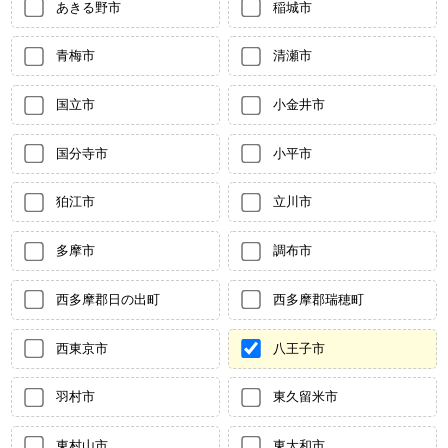
あきる野市
稲城市
青梅市
清瀬市
国立市
小金井市
国分寺市
小平市
狛江市
立川市
多摩市
調布市
西多摩郡日の出町
西多摩郡瑞穂町
西東京市
八王子市
羽村市
東久留米市
東村山市
東大和市