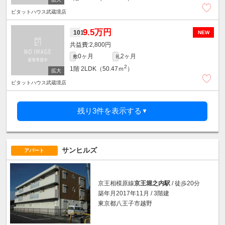
ピタットハウス武蔵境店
9.5万円
101
NEW
2,800円
0ヶ月
2ヶ月
敷
礼
2
1階
2LDK（50.47ｍ
）
ピタットハウス武蔵境店
残り3件を表示する
▼
サンヒルズ
アパート
京王相模原線
京王堀之内駅
/ 徒歩20分
築年月2017年11月 / 3階建
東京都八王子市越野