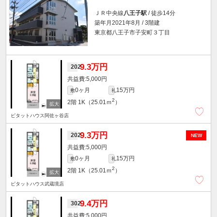
ＪＲ中央線
八王子駅
/ 徒歩14分
築年月2021年8月 / 3階建
東京都八王子市子安町３丁目
9.3万円
202
5,000円
0ヶ月
15万円
敷
礼
2
2階
1K（25.01ｍ
）
ピタットハウス阿佐ヶ谷店
9.3万円
202
NEW
5,000円
0ヶ月
15万円
敷
礼
2
2階
1K（25.01ｍ
）
ピタットハウス武蔵境店
9.4万円
302
5,000円