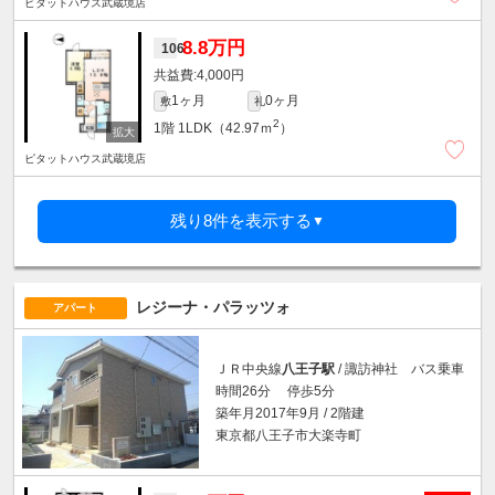
ピタットハウス武蔵境店
8.8万円
106
4,000円
1ヶ月
0ヶ月
敷
礼
2
1階
1LDK（42.97ｍ
）
ピタットハウス武蔵境店
残り8件を表示する
▼
レジーナ・パラッツォ
アパート
ＪＲ中央線
八王子駅
/ 諏訪神社 バス乗車
時間26分 停歩5分
築年月2017年9月 / 2階建
東京都八王子市大楽寺町