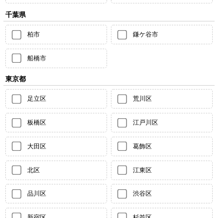
千葉県
柏市
鎌ケ谷市
船橋市
東京都
足立区
荒川区
板橋区
江戸川区
大田区
葛飾区
北区
江東区
品川区
渋谷区
新宿区
杉並区