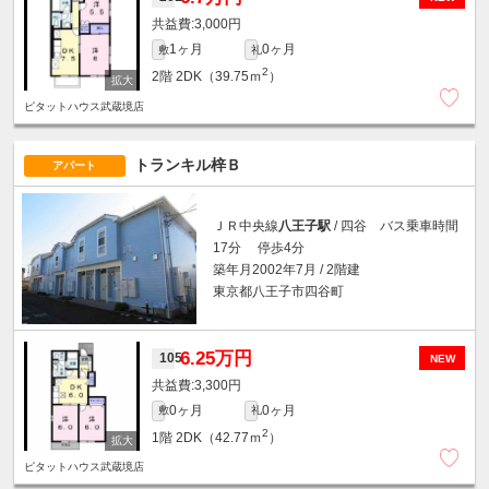
3,000円
1ヶ月
0ヶ月
敷
礼
2
2階
2DK（39.75ｍ
）
ピタットハウス武蔵境店
トランキル梓Ｂ
アパート
ＪＲ中央線
八王子駅
/ 四谷 バス乗車時間
17分 停歩4分
築年月2002年7月 / 2階建
東京都八王子市四谷町
6.25万円
105
NEW
3,300円
0ヶ月
0ヶ月
敷
礼
2
1階
2DK（42.77ｍ
）
ピタットハウス武蔵境店