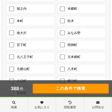
堀之内
本郷町
本町
松木
南大沢
みなみ野
宮下町
明神町
元八王子町
元本郷町
元横山町
八木町
八日町
横川町
388
件
四谷町
検索
お気に入り
閲覧履歴
お問合せ