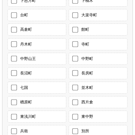
下恩方町
下柚木
台町
大楽寺町
高倉町
館町
丹木町
寺町
中野山王
中野町
長沼町
長房町
七国
並木町
楢原町
西片倉
東浅川町
東中野
兵衛
別所