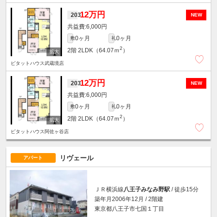
12万円
203
NEW
6,000円
0ヶ月
0ヶ月
敷
礼
2
2階
2LDK（64.07ｍ
）
ピタットハウス武蔵境店
12万円
203
NEW
6,000円
0ヶ月
0ヶ月
敷
礼
2
2階
2LDK（64.07ｍ
）
ピタットハウス阿佐ヶ谷店
リヴェール
アパート
ＪＲ横浜線
八王子みなみ野駅
/ 徒歩15分
築年月2006年12月 / 2階建
東京都八王子市七国１丁目