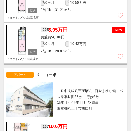
0ヶ月
10.58万円
敷
礼
2
1階
1K（31.21ｍ
）
ピタットハウス武蔵境店
6.95万円
205
NEW
4,100円
0ヶ月
10.43万円
敷
礼
2
2階
1K（28.87ｍ
）
ピタットハウス武蔵境店
Ｋ－コーポ
アパート
ＪＲ中央線
八王子駅
/ 川口やまゆり館 バ
ス乗車時間28分 停歩2分
築年月2019年11月 / 3階建
東京都八王子市川口町
10.6万円
107