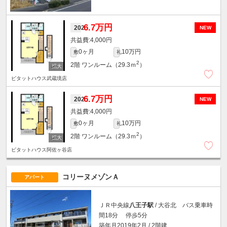
6.7万円
202
NEW
4,000円
0ヶ月
10万円
敷
礼
2
2階
ワンルーム（29.3ｍ
）
ピタットハウス武蔵境店
6.7万円
202
NEW
4,000円
0ヶ月
10万円
敷
礼
2
2階
ワンルーム（29.3ｍ
）
ピタットハウス阿佐ヶ谷店
コリーヌメゾンＡ
アパート
ＪＲ中央線
八王子駅
/ 大谷北 バス乗車時
間18分 停歩5分
築年月2019年2月 / 2階建