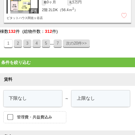
0ヶ月
5万円
敷
礼
2
2階
2LDK（56.4ｍ
）
ピタットハウス阿佐ヶ谷店
棟数
132
件 (総物件数：
312
件)
...
1
2
3
4
5
7
次の20件>>
条件を絞り込む
賃料
～
管理費・共益費込み