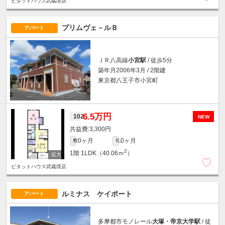
ピタットハウス武蔵境店
プリムヴェ－ルＢ
アパート
ＪＲ八高線
小宮駅
/ 徒歩5分
築年月2006年3月 / 2階建
東京都八王子市小宮町
6.5万円
102
NEW
3,300円
0ヶ月
0ヶ月
敷
礼
2
1階
1LDK（40.06ｍ
）
ピタットハウス武蔵境店
ルミナス ケイポート
アパート
多摩都市モノレール
大塚・帝京大学駅
/ 徒