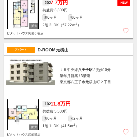
7.7万円
202
NEW
3,300円
0ヶ月
0ヶ月
敷
礼
2
2階
2LDK（57.22ｍ
）
ピタットハウス阿佐ヶ谷店
D-ROOM元横山
アパート
ＪＲ中央線
八王子駅
/ 徒歩10分
築年月新築 / 3階建
東京都八王子市元横山町２丁目
11.8万円
102
5,500円
0ヶ月
2ヶ月
敷
礼
2
1階
1LDK（41.5ｍ
）
ピタットハウス武蔵境店