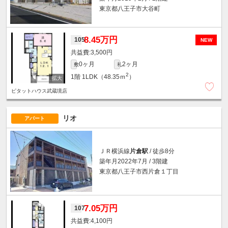
東京都八王子市大谷町
8.45万円
105
NEW
3,500円
0ヶ月
2ヶ月
敷
礼
2
1階
1LDK（48.35ｍ
）
ピタットハウス武蔵境店
リオ
アパート
ＪＲ横浜線
片倉駅
/ 徒歩8分
築年月2022年7月 / 3階建
東京都八王子市西片倉１丁目
7.05万円
107
4,100円