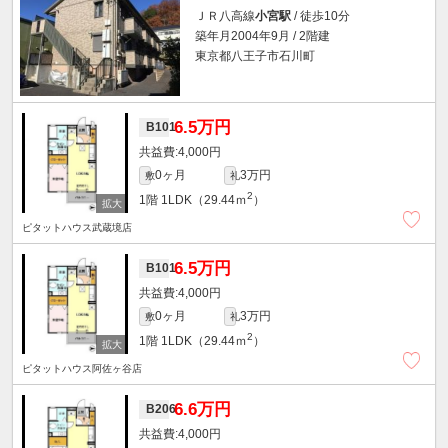
ＪＲ八高線
小宮駅
/ 徒歩10分
築年月2004年9月 / 2階建
東京都八王子市石川町
6.5万円
B101
4,000円
0ヶ月
3万円
敷
礼
2
1階
1LDK（29.44ｍ
）
ピタットハウス武蔵境店
6.5万円
B101
4,000円
0ヶ月
3万円
敷
礼
2
1階
1LDK（29.44ｍ
）
ピタットハウス阿佐ヶ谷店
6.6万円
B206
4,000円