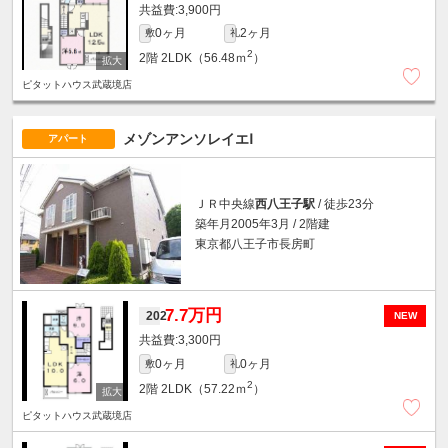
3,900円
0ヶ月
2ヶ月
敷
礼
2
2階
2LDK（56.48ｍ
）
ピタットハウス武蔵境店
メゾンアンソレイエⅠ
アパート
ＪＲ中央線
西八王子駅
/ 徒歩23分
築年月2005年3月 / 2階建
東京都八王子市長房町
7.7万円
202
NEW
3,300円
0ヶ月
0ヶ月
敷
礼
2
2階
2LDK（57.22ｍ
）
ピタットハウス武蔵境店