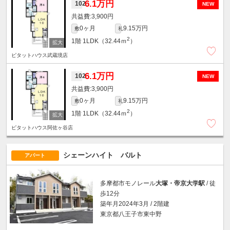
6.1万円
102
NEW
3,900円
0ヶ月
9.15万円
敷
礼
2
1階
1LDK（32.44ｍ
）
ピタットハウス武蔵境店
6.1万円
102
NEW
3,900円
0ヶ月
9.15万円
敷
礼
2
1階
1LDK（32.44ｍ
）
ピタットハウス阿佐ヶ谷店
シェーンハイト バルト
アパート
多摩都市モノレール
大塚・帝京大学駅
/ 徒
歩12分
築年月2024年3月 / 2階建
東京都八王子市東中野