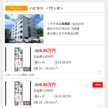
ハピネス パラシオン
マンション
ＪＲ中央線
高尾駅
/ 徒歩20分
築年月2017年8月 / 5階建
東京都八王子市東浅川町
6.85万円
207
4,600円
0ヶ月
10.28万円
敷
礼
2
2階
1K（30.24ｍ
）
ピタットハウス阿佐ヶ谷店
6.85万円
207
NEW
4,600円
0ヶ月
10.28万円
敷
礼
2
2階
1K（30.24ｍ
）