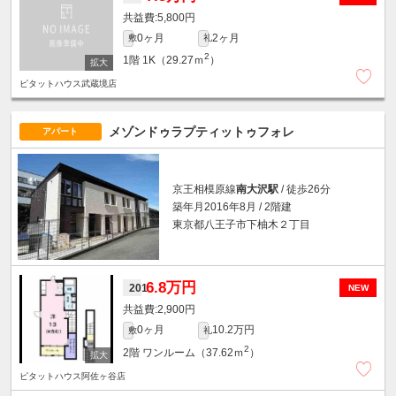
5,800円
0ヶ月
2ヶ月
敷
礼
2
1階
1K（29.27ｍ
）
ピタットハウス武蔵境店
メゾンドゥラプティットゥフォレ
アパート
京王相模原線
南大沢駅
/ 徒歩26分
築年月2016年8月 / 2階建
東京都八王子市下柚木２丁目
6.8万円
201
NEW
2,900円
0ヶ月
10.2万円
敷
礼
2
2階
ワンルーム（37.62ｍ
）
ピタットハウス阿佐ヶ谷店