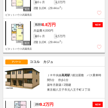
0ヶ月
3万円
敷
礼
2
2階
1LDK（29.44ｍ
）
ピタットハウス武蔵境店
6.8万円
B201
NEW
4,000円
0ヶ月
5万円
敷
礼
2
2階
1LDK（29.44ｍ
）
ピタットハウス武蔵境店
ココル カジュ
アパート
ＪＲ中央線
高尾駅
/ 鍛治屋敷 バス乗車時
間5分 停歩1分
築年月新築 / 2階建
東京都八王子市元八王子町２丁目
9.2万円
202
NEW