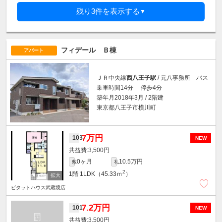
残り3件を表示する
▼
フィデール Ｂ棟
アパート
ＪＲ中央線
西八王子駅
/ 元八事務所 バス
乗車時間14分 停歩4分
築年月2018年3月 / 2階建
東京都八王子市横川町
7万円
103
NEW
3,500円
0ヶ月
10.5万円
敷
礼
2
1階
1LDK（45.33ｍ
）
ピタットハウス武蔵境店
7.2万円
101
NEW
3,500円