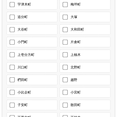
宇津木町
梅坪町
追分町
大塚
大谷町
大和田町
小門町
片倉町
上壱分方町
上柚木
川口町
北野町
椚田町
越野
小比企町
小宮町
子安町
散田町