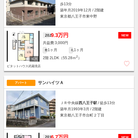
歩13分
築年月2019年12月 / 2階建
東京都八王子市東中野
9.3万円
202
NEW
3,000円
1ヶ月
1ヶ月
敷
礼
2
2階
2LDK（55.28ｍ
）
ピタットハウス武蔵境店
サンハイツＡ
アパート
ＪＲ中央線
西八王子駅
/ 徒歩13分
築年月1993年3月 / 2階建
東京都八王子市台町２丁目
6.7万円
201
NEW