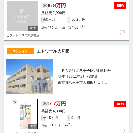
6.8万円
201
NEW
2,900円
0ヶ月
10.2万円
敷
礼
2
2階
ワンルーム（37.62ｍ
）
ピタットハウス武蔵境店
エトワール大和田
マンション
ＪＲ八高線
北八王子駅
/ 徒歩12分
築年月2011年2月 / 3階建
東京都八王子市大和田町１丁目
7.7万円
206
NEW
4,000円
1.5ヶ月
0ヶ月
敷
礼
2
2階
1LDK（36ｍ
）