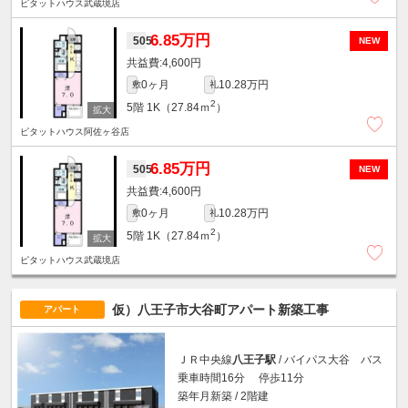
ピタットハウス武蔵境店
6.85万円
505
NEW
4,600円
0ヶ月
10.28万円
敷
礼
2
5階
1K（27.84ｍ
）
ピタットハウス阿佐ヶ谷店
6.85万円
505
NEW
4,600円
0ヶ月
10.28万円
敷
礼
2
5階
1K（27.84ｍ
）
ピタットハウス武蔵境店
仮）八王子市大谷町アパート新築工事
アパート
ＪＲ中央線
八王子駅
/ バイパス大谷 バス
乗車時間16分 停歩11分
築年月新築 / 2階建