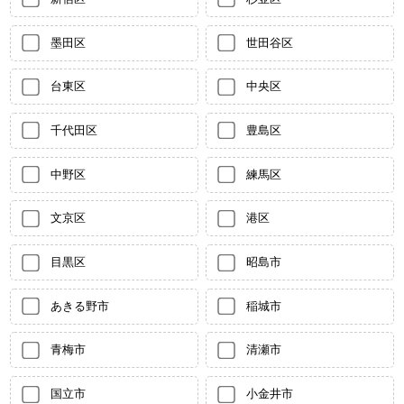
墨田区
世田谷区
台東区
中央区
千代田区
豊島区
中野区
練馬区
文京区
港区
目黒区
昭島市
あきる野市
稲城市
青梅市
清瀬市
国立市
小金井市