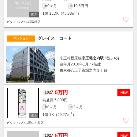
0ヶ月
10.8万円
敷
礼
2
1階
1LDK（45.33ｍ
）
ピタットハウス武蔵境店
グレイス コート
マンション
京王相模原線
京王堀之内駅
/ 徒歩4分
築年月2010年1月 / 7階建
東京都八王子市堀之内３丁目
7.5万円
102
NEW
5,800円
0ヶ月
2ヶ月
敷
礼
2
1階
1K（29.27ｍ
）
ピタットハウス阿佐ヶ谷店
7.5万円
102
NEW