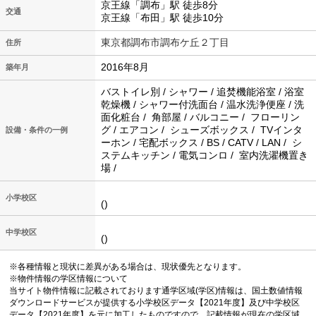
京王線「調布」駅 徒歩8分
交通
京王線「布田」駅 徒歩10分
東京都調布市調布ケ丘２丁目
住所
2016年8月
築年月
バストイレ別 / シャワー / 追焚機能浴室 / 浴室
乾燥機 / シャワー付洗面台 / 温水洗浄便座 / 洗
面化粧台 / 角部屋 / バルコニー / フローリン
グ / エアコン / シューズボックス / TVインタ
設備・条件の一例
ーホン / 宅配ボックス / BS / CATV / LAN / シ
ステムキッチン / 電気コンロ / 室内洗濯機置き
場 /
小学校区
()
中学校区
()
※各種情報と現状に差異がある場合は、現状優先となります。
※物件情報の学区情報について
当サイト物件情報に記載されております通学区域(学区)情報は、国土数値情報
ダウンロードサービスが提供する小学校区データ【2021年度】及び中学校区
データ【2021年度】を元に加工したものですので、記載情報が現在の学区域