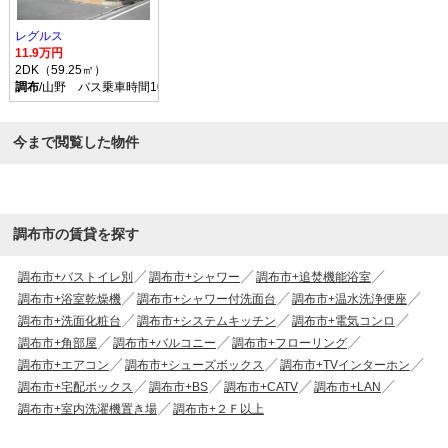
レグルス
11.9万円
2DK（59.25㎡）
調布
/山野 バス乗車時間10分 停歩5分
今まで閲覧した物件
調布市の賃貸を探す
調布市+バストイレ別
調布市+シャワー
調布市+追焚機能浴室
調布市+浴室乾燥機
調布市+シャワー付洗面台
調布市+温水洗浄便座
調布市+洗面化粧台
調布市+システムキッチン
調布市+電気コンロ
調布市+角部屋
調布市+バルコニー
調布市+フローリング
調布市+エアコン
調布市+シューズボックス
調布市+TVインターホン
調布市+宅配ボックス
調布市+BS
調布市+CATV
調布市+LAN
調布市+室内洗濯機置き場
調布市+２Ｆ以上