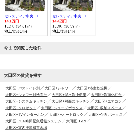
セレスティア中央 Ⅱ
セレスティア中央 Ⅱ
14.1万円
14.4万円
1LDK（34.61㎡）
1LDK（36.59㎡）
池上
/徒歩14分
池上
/徒歩14分
今まで閲覧した物件
大田区の賃貸を探す
大田区+バストイレ別
大田区+シャワー
大田区+浴室乾燥機
大田区+シャワー付洗面台
大田区+温水洗浄便座
大田区+洗面化粧台
大田区+システムキッチン
大田区+対面式キッチン
大田区+エアコン
大田区+クロゼット
大田区+シューズボックス
大田区+収納スペース
大田区+TVインターホン
大田区+オートロック
大田区+宅配ボックス
大田区+２４時間緊急通報システム
大田区+LAN
大田区+室内洗濯機置き場