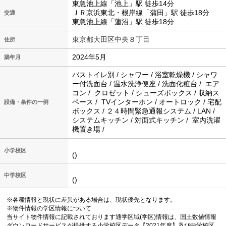
東急池上線「池上」駅 徒歩14分
ＪＲ京浜東北・根岸線「蒲田」駅 徒歩18分
交通
東急池上線「蓮沼」駅 徒歩18分
東京都大田区中央８丁目
住所
2024年5月
築年月
バストイレ別 / シャワー / 浴室乾燥機 / シャワ
ー付洗面台 / 温水洗浄便座 / 洗面化粧台 / エア
コン / クロゼット / シューズボックス / 収納ス
ペース / TVインターホン / オートロック / 宅配
設備・条件の一例
ボックス / ２４時間緊急通報システム / LAN /
システムキッチン / 対面式キッチン / 室内洗濯
機置き場 /
小学校区
()
中学校区
()
※各種情報と現状に差異がある場合は、現状優先となります。
※物件情報の学区情報について
当サイト物件情報に記載されております通学区域(学区)情報は、国土数値情報
ダウンロードサービスが提供する小学校区データ【2021年度】及び中学校区