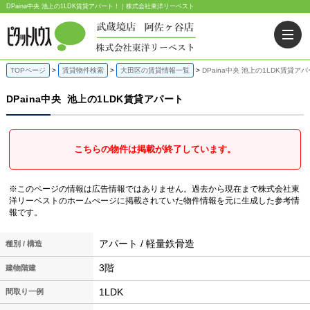
DPaina中央 池上の1LDK賃貸アパート！｜株式会社東洋リーベスト
TOPページ
賃貸物件検索
大田区の賃貸情報一覧
DPaina中央 池上の1LDK賃貸ア
DPaina中央
池上の1LDK賃貸アパート
こちらの物件は掲載が終了しています。
※このページの情報は広告情報ではありません。過去から現在まで株式会社東
洋リーベストのホームぺージに掲載されていた物件情報を元に生成した参考情
報です。
アパート / 軽量鉄骨造
種別 / 構造
3階
建物階建
1LDK
間取り一例