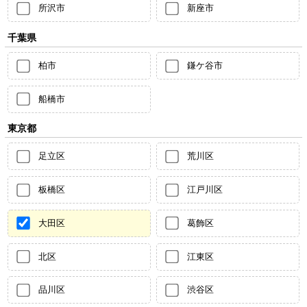
所沢市
新座市
千葉県
柏市
鎌ケ谷市
船橋市
東京都
足立区
荒川区
板橋区
江戸川区
大田区
葛飾区
北区
江東区
品川区
渋谷区