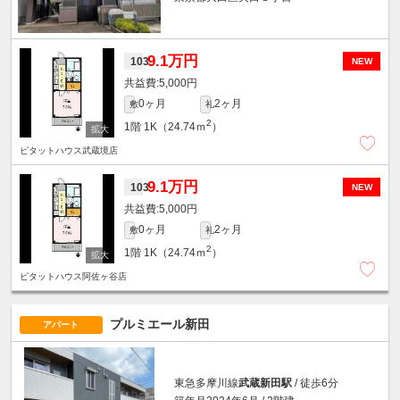
9.1万円
103
NEW
5,000円
0ヶ月
2ヶ月
敷
礼
2
1階
1K（24.74ｍ
）
ピタットハウス武蔵境店
9.1万円
103
NEW
5,000円
0ヶ月
2ヶ月
敷
礼
2
1階
1K（24.74ｍ
）
ピタットハウス阿佐ヶ谷店
プルミエール新田
アパート
東急多摩川線
武蔵新田駅
/ 徒歩6分