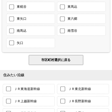
東糀谷
東馬込
東矢口
東六郷
南馬込
南雪谷
矢口
住みたい沿線
ＪＲ東海道新幹線
ＪＲ東北新幹線
ＪＲ上越新幹線
ＪＲ長野新幹線