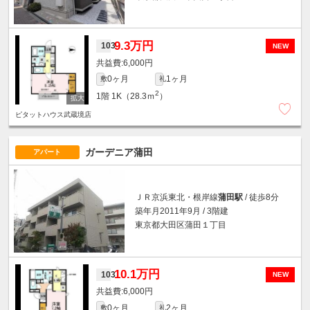
9.3万円
103
NEW
6,000円
0ヶ月
1ヶ月
敷
礼
2
1階
1K（28.3ｍ
）
ピタットハウス武蔵境店
ガーデニア蒲田
アパート
ＪＲ京浜東北・根岸線
蒲田駅
/ 徒歩8分
築年月2011年9月 / 3階建
東京都大田区蒲田１丁目
10.1万円
103
NEW
6,000円
0ヶ月
2ヶ月
敷
礼