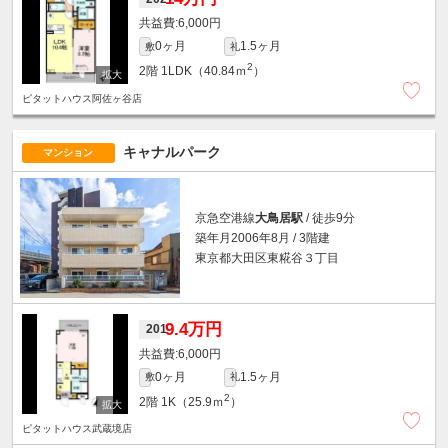
6,000円
0ヶ月
1.5ヶ月
敷
礼
2
2階
1LDK（40.84ｍ
）
ピタットハウス阿佐ヶ谷店
キャナルパーク
マンション
京急空港線
大鳥居駅
/ 徒歩9分
築年月2006年8月 / 3階建
東京都大田区東糀谷３丁目
9.4万円
201
6,000円
0ヶ月
1.5ヶ月
敷
礼
2
2階
1K（25.9ｍ
）
ピタットハウス武蔵境店