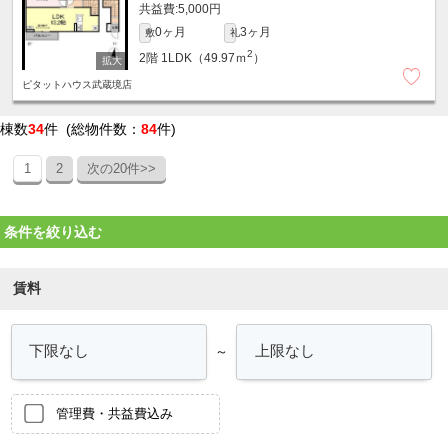
5,000円
0ヶ月
3ヶ月
敷
礼
2
2階
1LDK（49.97ｍ
）
ピタットハウス武蔵境店
棟数
34
件 (総物件数：
84
件)
1
2
次の20件>>
条件を絞り込む
賃料
～
管理費・共益費込み