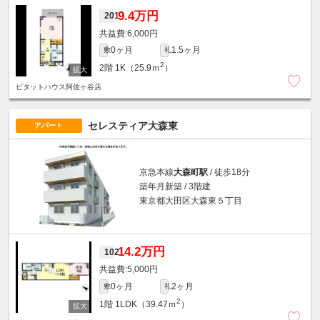
9.4万円
201
6,000円
0ヶ月
1.5ヶ月
敷
礼
2
2階
1K（25.9ｍ
）
ピタットハウス阿佐ヶ谷店
セレスティア大森東
アパート
京急本線
大森町駅
/ 徒歩18分
築年月新築 / 3階建
東京都大田区大森東５丁目
14.2万円
102
5,000円
0ヶ月
2ヶ月
敷
礼
2
1階
1LDK（39.47ｍ
）