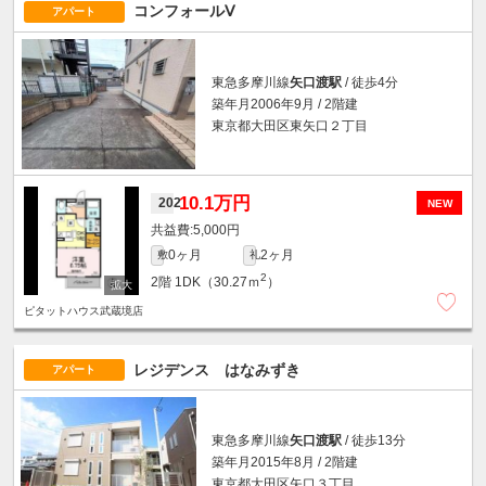
コンフォールⅤ
アパート
東急多摩川線
矢口渡駅
/ 徒歩4分
築年月2006年9月 / 2階建
東京都大田区東矢口２丁目
10.1万円
202
NEW
5,000円
0ヶ月
2ヶ月
敷
礼
2
2階
1DK（30.27ｍ
）
ピタットハウス武蔵境店
レジデンス はなみずき
アパート
東急多摩川線
矢口渡駅
/ 徒歩13分
築年月2015年8月 / 2階建
東京都大田区矢口３丁目