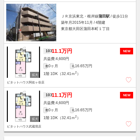
ＪＲ京浜東北・根岸線
蒲田駅
/ 徒歩11分
築年月2015年11月 / 4階建
東京都大田区蒲田本町１丁目
11.1万円
103
NEW
4,600円
0ヶ月
16.65万円
敷
礼
2
1階
1DK（32.41ｍ
）
ピタットハウス阿佐ヶ谷店
11.1万円
103
NEW
4,600円
0ヶ月
16.65万円
敷
礼
2
1階
1DK（32.41ｍ
）
ピタットハウス武蔵境店