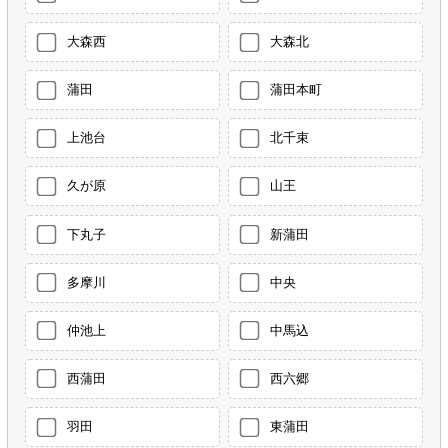
大森西
大森北
蒲田
蒲田本町
上池台
北千束
久が原
山王
下丸子
新蒲田
多摩川
中央
仲池上
中馬込
西蒲田
西六郷
羽田
東蒲田