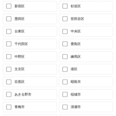
新宿区
杉並区
墨田区
世田谷区
台東区
中央区
千代田区
豊島区
中野区
練馬区
文京区
港区
目黒区
昭島市
あきる野市
稲城市
青梅市
清瀬市