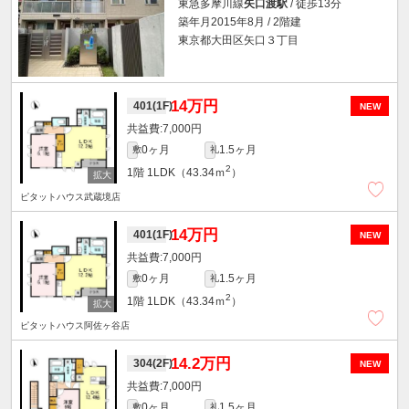
東急多摩川線
矢口渡駅
/ 徒歩13分
築年月2015年8月 / 2階建
東京都大田区矢口３丁目
14万円
401(1F)
NEW
7,000円
0ヶ月
1.5ヶ月
敷
礼
2
1階
1LDK（43.34ｍ
）
ピタットハウス武蔵境店
14万円
401(1F)
NEW
7,000円
0ヶ月
1.5ヶ月
敷
礼
2
1階
1LDK（43.34ｍ
）
ピタットハウス阿佐ヶ谷店
14.2万円
304(2F)
NEW
7,000円
0ヶ月
1.5ヶ月
敷
礼