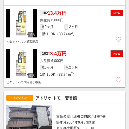
13.4万円
102
NEW
6,000円
0ヶ月
2ヶ月
敷
礼
2
1階
1LDK（33.74ｍ
）
ピタットハウス武蔵境店
13.4万円
102
NEW
6,000円
0ヶ月
2ヶ月
敷
礼
2
1階
1LDK（33.74ｍ
）
ピタットハウス阿佐ヶ谷店
アトリオ トモ 壱番館
マンション
東急多摩川線
矢口渡駅
/ 徒歩7分
築年月2004年9月 / 3階建
東京都大田区矢口３丁目