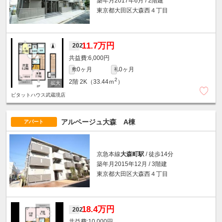
築年月2017年6月 / 2階建
東京都大田区大森西４丁目
11.7万円
202
6,000円
0ヶ月
0ヶ月
敷
礼
2
2階
2K（33.44ｍ
）
ピタットハウス武蔵境店
アルページュ大森 A棟
アパート
京急本線
大森町駅
/ 徒歩14分
築年月2015年12月 / 3階建
東京都大田区大森西４丁目
18.4万円
202
10,000円