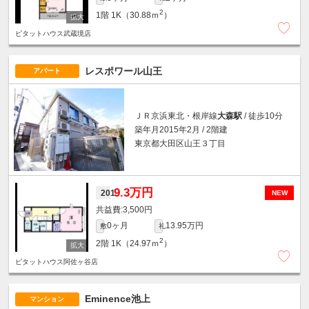
2
1階
1K（30.88ｍ
）
ピタットハウス武蔵境店
レスポワール山王
アパート
ＪＲ京浜東北・根岸線
大森駅
/ 徒歩10分
築年月2015年2月 / 2階建
東京都大田区山王３丁目
9.3万円
201
NEW
3,500円
0ヶ月
13.95万円
敷
礼
2
2階
1K（24.97ｍ
）
ピタットハウス阿佐ヶ谷店
Eminence池上
マンション