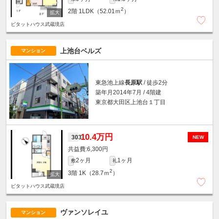
2
2階
1LDK（52.01ｍ
）
ピタットハウス武蔵境店
上池台ベルズ
マンション
東急池上線
長原駅
/ 徒歩2分
築年月2014年7月 / 4階建
東京都大田区上池台１丁目
10.4万円
303
NEW
6,300円
2ヶ月
1ヶ月
敷
礼
2
3階
1K（28.7ｍ
）
ピタットハウス武蔵境店
ヴァンソレイユ
マンション