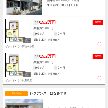
築年月2024年6月 / 2階建
東京都大田区矢口１丁目
15.2万円
101
NEW
6,000円
0ヶ月
2ヶ月
敷
礼
2
1階
1LDK（46.9ｍ
）
ピタットハウス阿佐ヶ谷店
15.2万円
101
NEW
6,000円
0ヶ月
2ヶ月
敷
礼
2
1階
1LDK（46.9ｍ
）
ピタットハウス武蔵境店
レジデンス はなみずき
アパート