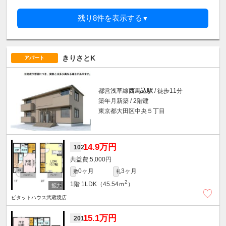
残り8件を表示する
▼
きりさとK
アパート
都営浅草線
西馬込駅
/ 徒歩11分
築年月新築 / 2階建
東京都大田区中央５丁目
14.9万円
102
5,000円
0ヶ月
3ヶ月
敷
礼
2
1階
1LDK（45.54ｍ
）
ピタットハウス武蔵境店
15.1万円
201