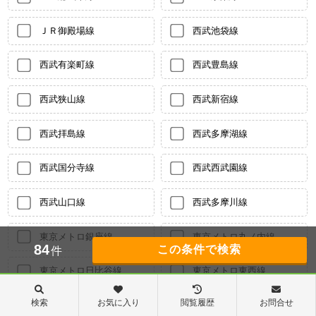
ＪＲ御殿場線
西武池袋線
西武有楽町線
西武豊島線
西武狭山線
西武新宿線
西武拝島線
西武多摩湖線
西武国分寺線
西武西武園線
西武山口線
西武多摩川線
東京メトロ銀座線
東京メトロ丸ノ内線
84
件
東京メトロ日比谷線
東京メトロ東西線
検索
お気に入り
閲覧履歴
お問合せ
東京メトロ千代田線
東京メトロ有楽町線