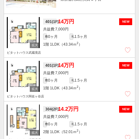
14万円
401(1F)
NEW
7,000円
0ヶ月
1.5ヶ月
敷
礼
2
1階
1LDK（43.34ｍ
）
ピタットハウス武蔵境店
14万円
401(1F)
NEW
7,000円
0ヶ月
1.5ヶ月
敷
礼
2
1階
1LDK（43.34ｍ
）
ピタットハウス阿佐ヶ谷店
14.2万円
304(2F)
NEW
7,000円
0ヶ月
1.5ヶ月
敷
礼
2
2階
1LDK（52.01ｍ
）