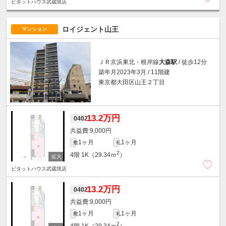
ピタットハウス武蔵境店
ロイジェント山王
マンション
ＪＲ京浜東北・根岸線
大森駅
/ 徒歩12分
築年月2023年3月 / 11階建
東京都大田区山王２丁目
13.2万円
0402
9,000円
1ヶ月
1ヶ月
敷
礼
2
4階
1K（29.34ｍ
）
ピタットハウス武蔵境店
13.2万円
0402
9,000円
1ヶ月
1ヶ月
敷
礼
2