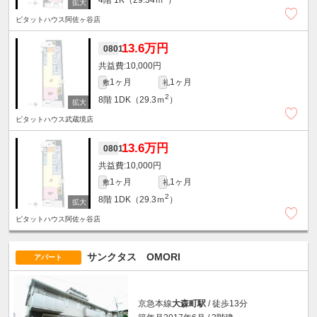
4階
1K（29.34ｍ
）
ピタットハウス阿佐ヶ谷店
13.6万円
0801
10,000円
1ヶ月
1ヶ月
敷
礼
2
8階
1DK（29.3ｍ
）
ピタットハウス武蔵境店
13.6万円
0801
10,000円
1ヶ月
1ヶ月
敷
礼
2
8階
1DK（29.3ｍ
）
ピタットハウス阿佐ヶ谷店
サンクタス OMORI
アパート
京急本線
大森町駅
/ 徒歩13分