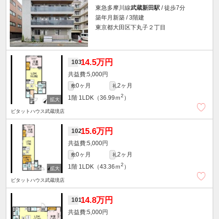
東急多摩川線
武蔵新田駅
/ 徒歩7分
築年月新築 / 3階建
東京都大田区下丸子２丁目
14.5万円
103
5,000円
0ヶ月
2ヶ月
敷
礼
2
1階
1LDK（36.99ｍ
）
ピタットハウス武蔵境店
15.6万円
102
5,000円
0ヶ月
2ヶ月
敷
礼
2
1階
1LDK（43.36ｍ
）
ピタットハウス武蔵境店
14.8万円
101
5,000円