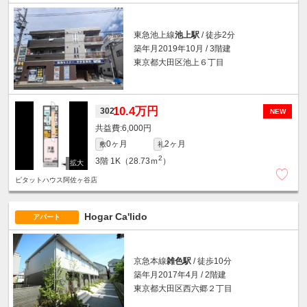
東急池上線
池上駅
/ 徒歩2分
築年月2019年10月 / 3階建
東京都大田区池上６丁目
10.4万円
302
NEW
6,000円
0ヶ月
2ヶ月
敷
礼
2
3階
1K（28.73ｍ
）
ピタットハウス阿佐ヶ谷店
Hogar Ca'lido
アパート
京急本線
雑色駅
/ 徒歩10分
築年月2017年4月 / 2階建
東京都大田区西六郷２丁目