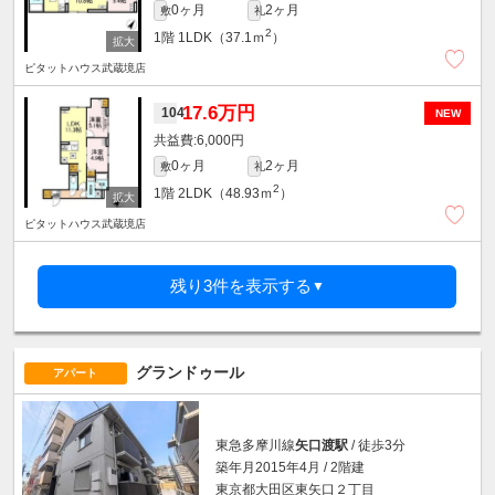
0ヶ月
2ヶ月
敷
礼
2
1階
1LDK（37.1ｍ
）
ピタットハウス武蔵境店
17.6万円
104
NEW
6,000円
0ヶ月
2ヶ月
敷
礼
2
1階
2LDK（48.93ｍ
）
ピタットハウス武蔵境店
残り3件を表示する
▼
グランドゥール
アパート
東急多摩川線
矢口渡駅
/ 徒歩3分
築年月2015年4月 / 2階建
東京都大田区東矢口２丁目