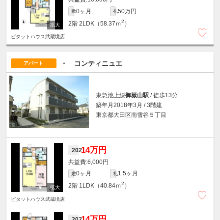
0ヶ月
50万円
敷
礼
2
2階
2LDK（58.37ｍ
）
ピタットハウス武蔵境店
・ コンティニュエ
アパート
東急池上線
御嶽山駅
/ 徒歩13分
築年月2018年3月 / 3階建
東京都大田区南雪谷５丁目
14万円
202
6,000円
0ヶ月
1.5ヶ月
敷
礼
2
2階
1LDK（40.84ｍ
）
ピタットハウス武蔵境店
14万円
202