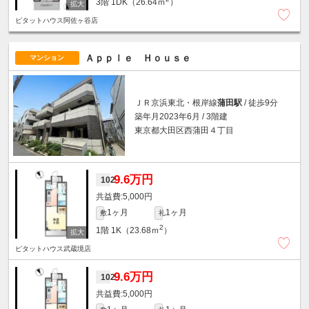
3階
1DK（26.64ｍ
）
ピタットハウス阿佐ヶ谷店
Ａｐｐｌｅ Ｈｏｕｓｅ
マンション
ＪＲ京浜東北・根岸線
蒲田駅
/ 徒歩9分
築年月2023年6月 / 3階建
東京都大田区西蒲田４丁目
9.6万円
102
5,000円
1ヶ月
1ヶ月
敷
礼
2
1階
1K（23.68ｍ
）
ピタットハウス武蔵境店
9.6万円
102
5,000円