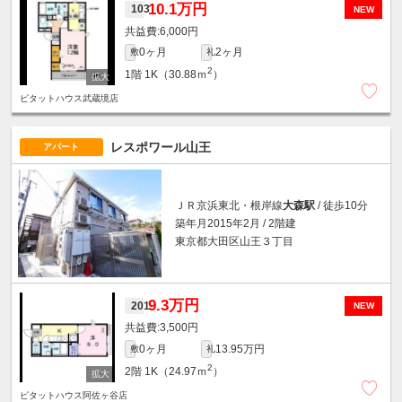
10.1万円
103
NEW
6,000円
0ヶ月
2ヶ月
敷
礼
2
1階
1K（30.88ｍ
）
ピタットハウス武蔵境店
レスポワール山王
アパート
ＪＲ京浜東北・根岸線
大森駅
/ 徒歩10分
築年月2015年2月 / 2階建
東京都大田区山王３丁目
9.3万円
201
NEW
3,500円
0ヶ月
13.95万円
敷
礼
2
2階
1K（24.97ｍ
）
ピタットハウス阿佐ヶ谷店