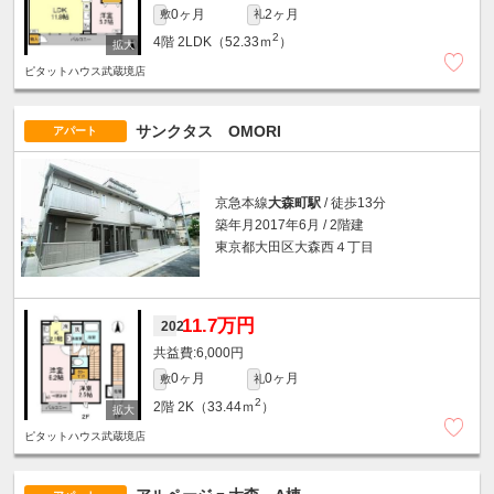
0ヶ月
2ヶ月
敷
礼
2
4階
2LDK（52.33ｍ
）
ピタットハウス武蔵境店
サンクタス OMORI
アパート
京急本線
大森町駅
/ 徒歩13分
築年月2017年6月 / 2階建
東京都大田区大森西４丁目
11.7万円
202
6,000円
0ヶ月
0ヶ月
敷
礼
2
2階
2K（33.44ｍ
）
ピタットハウス武蔵境店