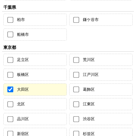
千葉県
柏市
鎌ケ谷市
船橋市
東京都
足立区
荒川区
板橋区
江戸川区
大田区
葛飾区
北区
江東区
品川区
渋谷区
新宿区
杉並区