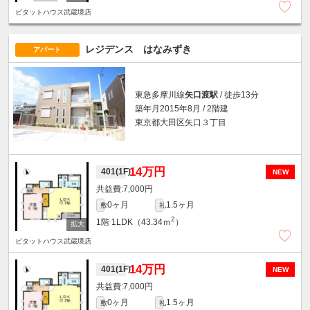
ピタットハウス武蔵境店
レジデンス はなみずき
アパート
東急多摩川線
矢口渡駅
/ 徒歩13分
築年月2015年8月 / 2階建
東京都大田区矢口３丁目
14万円
401(1F)
NEW
7,000円
0ヶ月
1.5ヶ月
敷
礼
2
1階
1LDK（43.34ｍ
）
ピタットハウス武蔵境店
14万円
401(1F)
NEW
7,000円
0ヶ月
1.5ヶ月
敷
礼