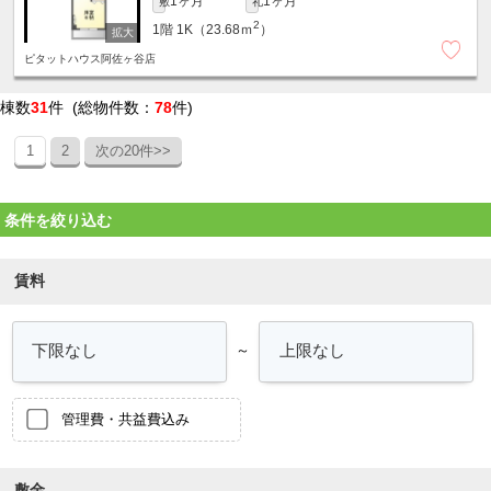
1ヶ月
1ヶ月
敷
礼
2
1階
1K（23.68ｍ
）
ピタットハウス阿佐ヶ谷店
棟数
31
件 (総物件数：
78
件)
1
2
次の20件>>
条件を絞り込む
賃料
～
管理費・共益費込み
敷金