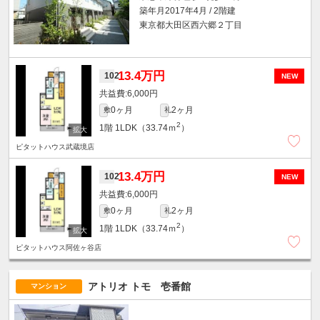
築年月2017年4月 / 2階建
東京都大田区西六郷２丁目
13.4万円
102
NEW
6,000円
0ヶ月
2ヶ月
敷
礼
2
1階
1LDK（33.74ｍ
）
ピタットハウス武蔵境店
13.4万円
102
NEW
6,000円
0ヶ月
2ヶ月
敷
礼
2
1階
1LDK（33.74ｍ
）
ピタットハウス阿佐ヶ谷店
アトリオ トモ 壱番館
マンション