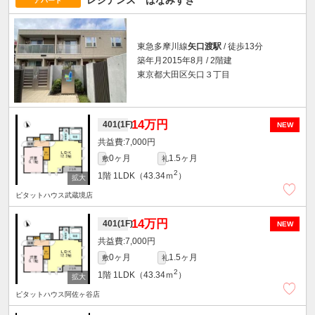
レジデンス はなみずき
アパート
東急多摩川線
矢口渡駅
/ 徒歩13分
築年月2015年8月 / 2階建
東京都大田区矢口３丁目
14万円
401(1F)
NEW
7,000円
0ヶ月
1.5ヶ月
敷
礼
2
1階
1LDK（43.34ｍ
）
ピタットハウス武蔵境店
14万円
401(1F)
NEW
7,000円
0ヶ月
1.5ヶ月
敷
礼
2
1階
1LDK（43.34ｍ
）
ピタットハウス阿佐ヶ谷店