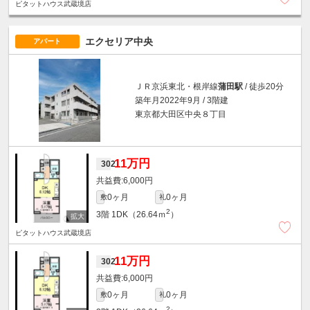
ピタットハウス武蔵境店
エクセリア中央
アパート
ＪＲ京浜東北・根岸線
蒲田駅
/ 徒歩20分
築年月2022年9月 / 3階建
東京都大田区中央８丁目
11万円
302
6,000円
0ヶ月
0ヶ月
敷
礼
2
3階
1DK（26.64ｍ
）
ピタットハウス武蔵境店
11万円
302
6,000円
0ヶ月
0ヶ月
敷
礼
2