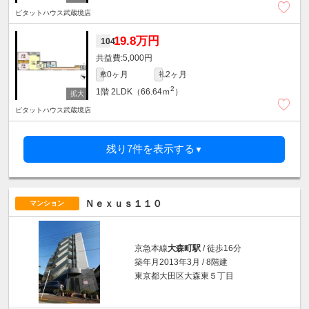
ピタットハウス武蔵境店
19.8万円
104
5,000円
0ヶ月
2ヶ月
敷
礼
2
1階
2LDK（66.64ｍ
）
ピタットハウス武蔵境店
残り7件を表示する
▼
Ｎｅｘｕｓ１１０
マンション
京急本線
大森町駅
/ 徒歩16分
築年月2013年3月 / 8階建
東京都大田区大森東５丁目