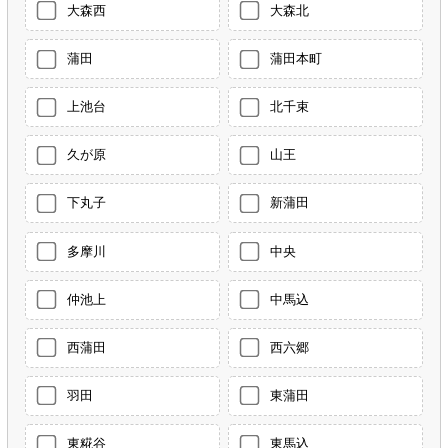
大森西
大森北
蒲田
蒲田本町
上池台
北千束
久が原
山王
下丸子
新蒲田
多摩川
中央
仲池上
中馬込
西蒲田
西六郷
羽田
東蒲田
東糀谷
東馬込