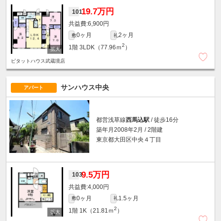
19.7万円
101
6,900円
0ヶ月
2ヶ月
敷
礼
2
1階
3LDK（77.96ｍ
）
ピタットハウス武蔵境店
サンハウス中央
アパート
都営浅草線
西馬込駅
/ 徒歩16分
築年月2008年2月 / 2階建
東京都大田区中央４丁目
9.5万円
103
4,000円
0ヶ月
1.5ヶ月
敷
礼
2
1階
1K（21.81ｍ
）