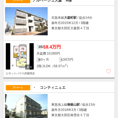
アルページュ大森 A棟
アパート
京急本線
大森町駅
/ 徒歩14分
築年月2015年12月 / 3階建
東京都大田区大森西４丁目
18.4万円
202
10,000円
0ヶ月
50万円
敷
礼
2
2階
2LDK（58.37ｍ
）
ピタットハウス武蔵境店
・ コンティニュエ
アパート
東急池上線
御嶽山駅
/ 徒歩13分
築年月2018年3月 / 3階建
東京都大田区南雪谷５丁目