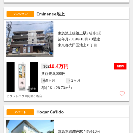
Eminence池上
マンション
東急池上線
池上駅
/ 徒歩2分
築年月2019年10月 / 3階建
東京都大田区池上６丁目
10.4万円
302
NEW
6,000円
0ヶ月
2ヶ月
敷
礼
2
3階
1K（28.73ｍ
）
ピタットハウス阿佐ヶ谷店
Hogar Ca'lido
アパート
京急本線
雑色駅
/ 徒歩10分