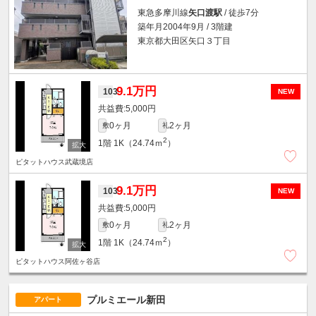
東急多摩川線
矢口渡駅
/ 徒歩7分
築年月2004年9月 / 3階建
東京都大田区矢口３丁目
9.1万円
103
NEW
5,000円
0ヶ月
2ヶ月
敷
礼
2
1階
1K（24.74ｍ
）
ピタットハウス武蔵境店
9.1万円
103
NEW
5,000円
0ヶ月
2ヶ月
敷
礼
2
1階
1K（24.74ｍ
）
ピタットハウス阿佐ヶ谷店
プルミエール新田
アパート