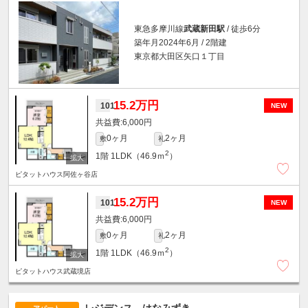
東急多摩川線
武蔵新田駅
/ 徒歩6分
築年月2024年6月 / 2階建
東京都大田区矢口１丁目
15.2万円
101
NEW
6,000円
0ヶ月
2ヶ月
敷
礼
2
1階
1LDK（46.9ｍ
）
ピタットハウス阿佐ヶ谷店
15.2万円
101
NEW
6,000円
0ヶ月
2ヶ月
敷
礼
2
1階
1LDK（46.9ｍ
）
ピタットハウス武蔵境店