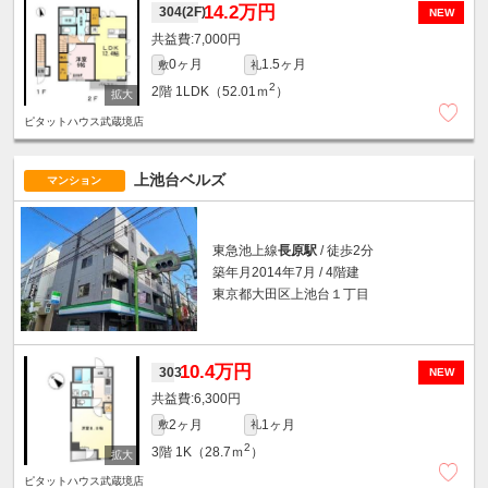
14.2万円
304(2F)
NEW
7,000円
0ヶ月
1.5ヶ月
敷
礼
2
2階
1LDK（52.01ｍ
）
ピタットハウス武蔵境店
上池台ベルズ
マンション
東急池上線
長原駅
/ 徒歩2分
築年月2014年7月 / 4階建
東京都大田区上池台１丁目
10.4万円
303
NEW
6,300円
2ヶ月
1ヶ月
敷
礼
2
3階
1K（28.7ｍ
）
ピタットハウス武蔵境店