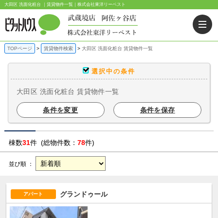
大田区 洗面化粧台 ｜賃貸物件一覧｜株式会社東洋リーベスト
TOPページ
賃貸物件検索
大田区 洗面化粧台 賃貸物件一覧
選択中の条件
大田区 洗面化粧台 賃貸物件一覧
条件を変更
条件を保存
棟数
31
件 (総物件数：
78
件)
並び順 ：
グランドゥール
アパート