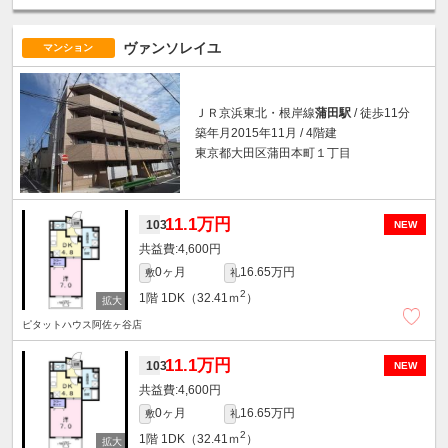
ヴァンソレイユ
マンション
ＪＲ京浜東北・根岸線
蒲田駅
/ 徒歩11分
築年月2015年11月 / 4階建
東京都大田区蒲田本町１丁目
11.1万円
103
NEW
4,600円
0ヶ月
16.65万円
敷
礼
2
1階
1DK（32.41ｍ
）
ピタットハウス阿佐ヶ谷店
11.1万円
103
NEW
4,600円
0ヶ月
16.65万円
敷
礼
2
1階
1DK（32.41ｍ
）