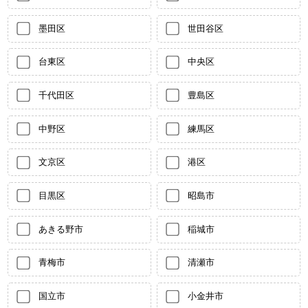
墨田区
世田谷区
台東区
中央区
千代田区
豊島区
中野区
練馬区
文京区
港区
目黒区
昭島市
あきる野市
稲城市
青梅市
清瀬市
国立市
小金井市