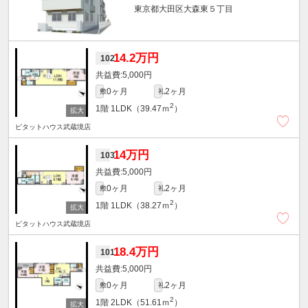
東京都大田区大森東５丁目
14.2万円
102
5,000円
0ヶ月
2ヶ月
敷
礼
2
1階
1LDK（39.47ｍ
）
ピタットハウス武蔵境店
14万円
103
5,000円
0ヶ月
2ヶ月
敷
礼
2
1階
1LDK（38.27ｍ
）
ピタットハウス武蔵境店
18.4万円
101
5,000円
0ヶ月
2ヶ月
敷
礼
2
1階
2LDK（51.61ｍ
）