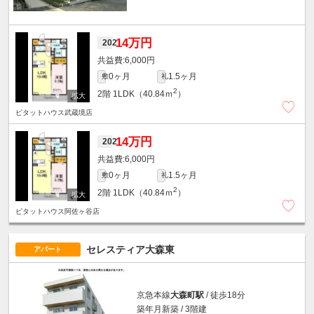
14万円
202
6,000円
0ヶ月
1.5ヶ月
敷
礼
2
2階
1LDK（40.84ｍ
）
ピタットハウス武蔵境店
14万円
202
6,000円
0ヶ月
1.5ヶ月
敷
礼
2
2階
1LDK（40.84ｍ
）
ピタットハウス阿佐ヶ谷店
セレスティア大森東
アパート
京急本線
大森町駅
/ 徒歩18分
築年月新築 / 3階建