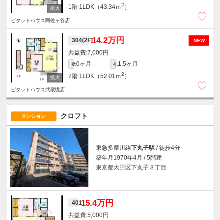
2
1階
1LDK（43.34ｍ
）
ピタットハウス阿佐ヶ谷店
14.2万円
304(2F)
NEW
7,000円
0ヶ月
1.5ヶ月
敷
礼
2
2階
1LDK（52.01ｍ
）
ピタットハウス武蔵境店
クロフト
マンション
東急多摩川線
下丸子駅
/ 徒歩4分
築年月1970年4月 / 5階建
東京都大田区下丸子３丁目
15.4万円
401
5,000円