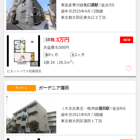
東急多摩川線
矢口渡駅
/ 徒歩3分
築年月2015年4月 / 2階建
東京都大田区東矢口２丁目
9.3万円
103
NEW
6,000円
0ヶ月
1ヶ月
敷
礼
2
1階
1K（28.3ｍ
）
ピタットハウス武蔵境店
ガーデニア蒲田
アパート
ＪＲ京浜東北・根岸線
蒲田駅
/ 徒歩8分
築年月2011年9月 / 3階建
東京都大田区蒲田１丁目