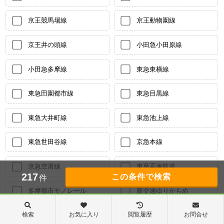
京王競馬場線
京王動物園線
京王井の頭線
小田急小田原線
小田急多摩線
東急東横線
東急田園都市線
東急目黒線
東急大井町線
東急池上線
東急世田谷線
京急本線
京急空港線
東葉高速鉄道
217
件
多摩都市モノレール
新交通ゆりかもめ
検索
お気に入り
閲覧履歴
お問合せ
東京臨海高速りんかい線
東急多摩川線