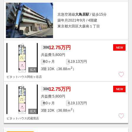
京急空港線
大鳥居駅
/ 徒歩15分
築年月2021年9月 / 4階建
東京都大田区大森南１丁目
12.75万円
306
NEW
5,800円
0ヶ月
19.13万円
敷
礼
2
3階
1DK（36.88ｍ
）
ピタットハウス阿佐ヶ谷店
12.75万円
306
NEW
5,800円
0ヶ月
19.13万円
敷
礼
2
3階
1DK（36.88ｍ
）
ピタットハウス武蔵境店