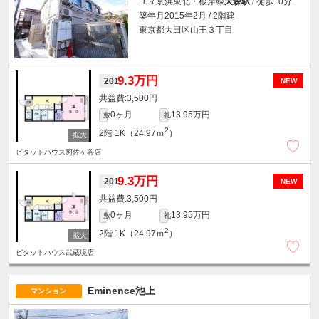
ＪＲ京浜東北・根岸線
大森駅
/ 徒歩10分
築年月2015年2月 / 2階建
東京都大田区山王３丁目
9.3万円
201
NEW
3,500円
0ヶ月
13.95万円
敷
礼
2
2階
1K（24.97ｍ
）
ピタットハウス阿佐ヶ谷店
9.3万円
201
NEW
3,500円
0ヶ月
13.95万円
敷
礼
2
2階
1K（24.97ｍ
）
ピタットハウス武蔵境店
Eminence池上
マンション