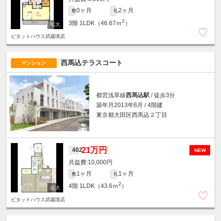
0ヶ月
2ヶ月
敷
礼
2
3階
1LDK（46.67ｍ
）
ピタットハウス武蔵境店
西馬込テラスコート
マンション
都営浅草線
西馬込駅
/ 徒歩3分
築年月2013年6月 / 4階建
東京都大田区西馬込２丁目
21万円
402
NEW
10,000円
1ヶ月
1ヶ月
敷
礼
2
4階
1LDK（43.6ｍ
）
ピタットハウス武蔵境店