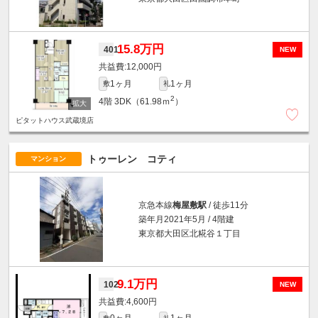
15.8万円
401
NEW
12,000円
1ヶ月
1ヶ月
敷
礼
2
4階
3DK（61.98ｍ
）
ピタットハウス武蔵境店
トゥーレン コティ
マンション
京急本線
梅屋敷駅
/ 徒歩11分
築年月2021年5月 / 4階建
東京都大田区北糀谷１丁目
9.1万円
102
NEW
4,600円