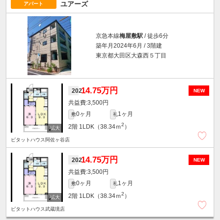
ユアーズ
アパート
京急本線
梅屋敷駅
/ 徒歩6分
築年月2024年6月 / 3階建
東京都大田区大森西５丁目
14.75万円
202
NEW
3,500円
0ヶ月
1ヶ月
敷
礼
2
2階
1LDK（38.34ｍ
）
ピタットハウス阿佐ヶ谷店
14.75万円
202
NEW
3,500円
0ヶ月
1ヶ月
敷
礼
2
2階
1LDK（38.34ｍ
）
ピタットハウス武蔵境店