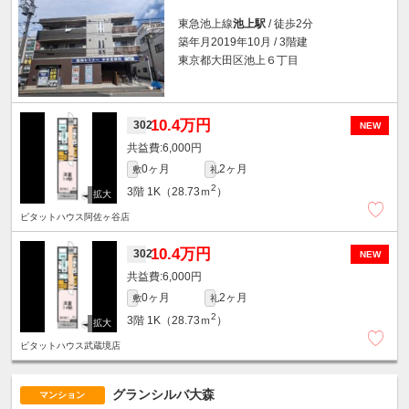
東急池上線
池上駅
/ 徒歩2分
築年月2019年10月 / 3階建
東京都大田区池上６丁目
10.4万円
302
NEW
6,000円
0ヶ月
2ヶ月
敷
礼
2
3階
1K（28.73ｍ
）
ピタットハウス阿佐ヶ谷店
10.4万円
302
NEW
6,000円
0ヶ月
2ヶ月
敷
礼
2
3階
1K（28.73ｍ
）
ピタットハウス武蔵境店
グランシルバ大森
マンション