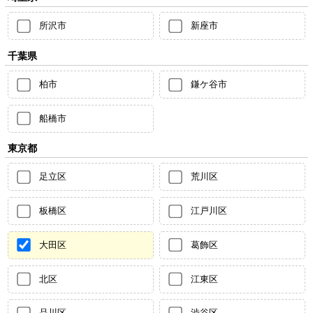
所沢市
新座市
千葉県
柏市
鎌ケ谷市
船橋市
東京都
足立区
荒川区
板橋区
江戸川区
大田区
葛飾区
北区
江東区
品川区
渋谷区