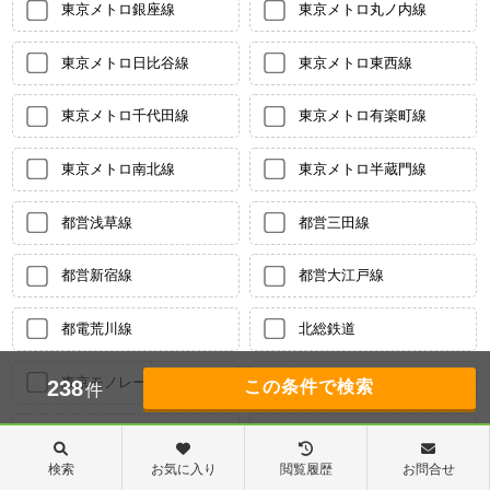
東京メトロ銀座線
東京メトロ丸ノ内線
東京メトロ日比谷線
東京メトロ東西線
東京メトロ千代田線
東京メトロ有楽町線
東京メトロ南北線
東京メトロ半蔵門線
都営浅草線
都営三田線
都営新宿線
都営大江戸線
都電荒川線
北総鉄道
東京モノレール
東武伊勢崎線
238
件
東武亀戸線
東武大師線
検索
お気に入り
閲覧履歴
お問合せ
東武野田線
東武東上線