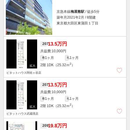
京急本線
梅屋敷駅
/ 徒歩5分
築年月2021年2月 / 8階建
東京都大田区東蒲田１丁目
13.5万円
207
10,000円
1ヶ月
1ヶ月
敷
礼
2
2階
1DK（25.32ｍ
）
ピタットハウス阿佐ヶ谷店
13.5万円
207
10,000円
1ヶ月
1ヶ月
敷
礼
2
2階
1DK（25.32ｍ
）
ピタットハウス武蔵境店
19.8万円
209