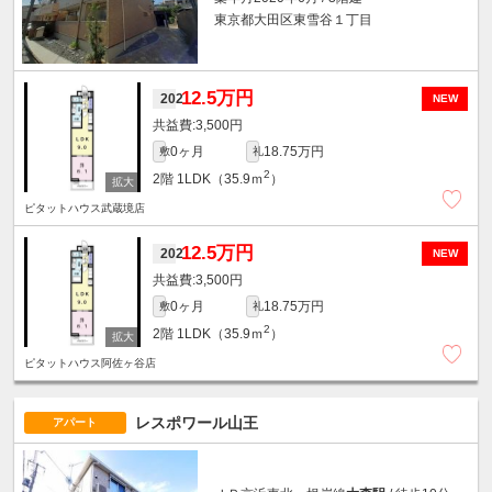
東京都大田区東雪谷１丁目
12.5万円
202
NEW
3,500円
0ヶ月
18.75万円
敷
礼
2
2階
1LDK（35.9ｍ
）
ピタットハウス武蔵境店
12.5万円
202
NEW
3,500円
0ヶ月
18.75万円
敷
礼
2
2階
1LDK（35.9ｍ
）
ピタットハウス阿佐ヶ谷店
レスポワール山王
アパート