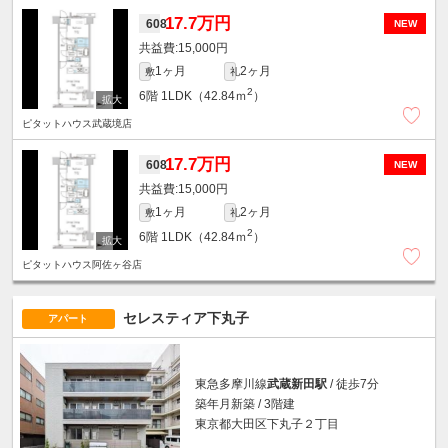
17.7万円
608
NEW
15,000円
1ヶ月
2ヶ月
敷
礼
2
6階
1LDK（42.84ｍ
）
ピタットハウス武蔵境店
17.7万円
608
NEW
15,000円
1ヶ月
2ヶ月
敷
礼
2
6階
1LDK（42.84ｍ
）
ピタットハウス阿佐ヶ谷店
セレスティア下丸子
アパート
東急多摩川線
武蔵新田駅
/ 徒歩7分
築年月新築 / 3階建
東京都大田区下丸子２丁目