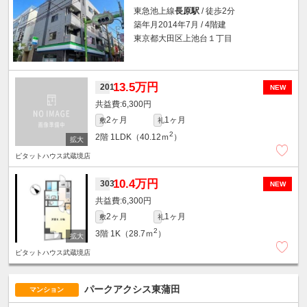
東急池上線
長原駅
/ 徒歩2分
築年月2014年7月 / 4階建
東京都大田区上池台１丁目
13.5万円
201
NEW
6,300円
2ヶ月
1ヶ月
敷
礼
2
2階
1LDK（40.12ｍ
）
ピタットハウス武蔵境店
10.4万円
303
NEW
6,300円
2ヶ月
1ヶ月
敷
礼
2
3階
1K（28.7ｍ
）
ピタットハウス武蔵境店
パークアクシス東蒲田
マンション