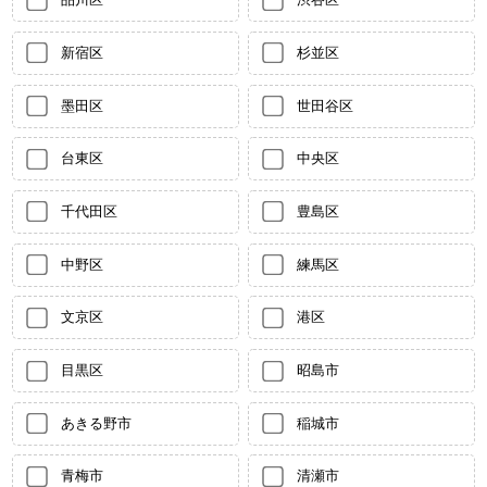
新宿区
杉並区
墨田区
世田谷区
台東区
中央区
千代田区
豊島区
中野区
練馬区
文京区
港区
目黒区
昭島市
あきる野市
稲城市
青梅市
清瀬市