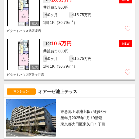
5,800円
0ヶ月
15.75万円
敷
礼
2
1階
1K（30.79ｍ
）
ピタットハウス武蔵境店
10.5万円
101
NEW
5,800円
0ヶ月
15.75万円
敷
礼
2
1階
1K（30.79ｍ
）
ピタットハウス阿佐ヶ谷店
オアーゼ池上テラス
マンション
東急池上線
池上駅
/ 徒歩8分
築年月2025年1月 / 9階建
東京都大田区東矢口１丁目