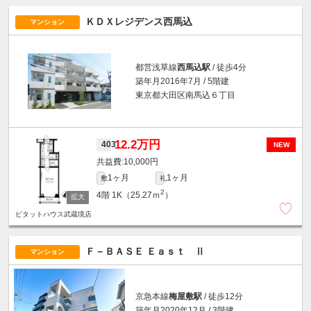
ＫＤＸレジデンス西馬込
マンション
都営浅草線
西馬込駅
/ 徒歩4分
築年月2016年7月 / 5階建
東京都大田区南馬込６丁目
12.2万円
403
NEW
10,000円
1ヶ月
1ヶ月
敷
礼
2
4階
1K（25.27ｍ
）
ピタットハウス武蔵境店
Ｆ－ＢＡＳＥ Ｅａｓｔ Ⅱ
マンション
京急本線
梅屋敷駅
/ 徒歩12分
築年月2020年12月 / 3階建