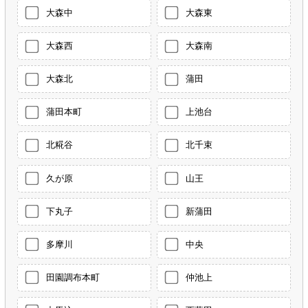
大森中
大森東
大森西
大森南
大森北
蒲田
蒲田本町
上池台
北糀谷
北千束
久が原
山王
下丸子
新蒲田
多摩川
中央
田園調布本町
仲池上