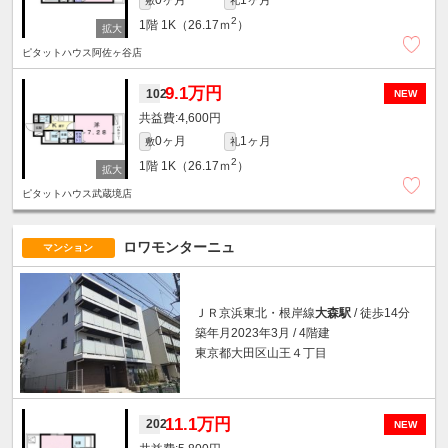
0ヶ月
1ヶ月
敷
礼
2
1階
1K（26.17ｍ
）
ピタットハウス阿佐ヶ谷店
9.1万円
102
NEW
4,600円
0ヶ月
1ヶ月
敷
礼
2
1階
1K（26.17ｍ
）
ピタットハウス武蔵境店
ロワモンターニュ
マンション
ＪＲ京浜東北・根岸線
大森駅
/ 徒歩14分
築年月2023年3月 / 4階建
東京都大田区山王４丁目
11.1万円
202
NEW