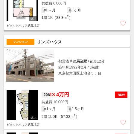
6,000円
0ヶ月
1ヶ月
敷
礼
2
1階
1K（28.3ｍ
）
ピタットハウス武蔵境店
リンズハウス
マンション
都営浅草線
馬込駅
/ 徒歩12分
築年月1992年2月 / 3階建
東京都大田区上池台５丁目
13.4万円
208
NEW
10,000円
1ヶ月
1.5ヶ月
敷
礼
2
2階
1LDK（57.32ｍ
）
ピタットハウス武蔵境店