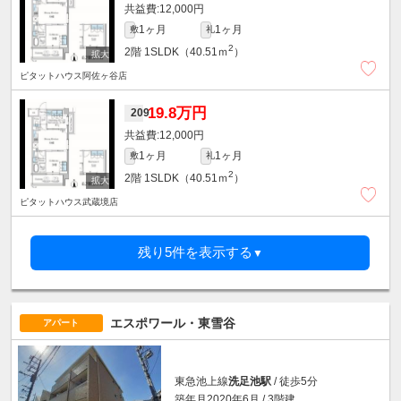
12,000円
1ヶ月
1ヶ月
敷
礼
2
2階
1SLDK（40.51ｍ
）
ピタットハウス阿佐ヶ谷店
19.8万円
209
12,000円
1ヶ月
1ヶ月
敷
礼
2
2階
1SLDK（40.51ｍ
）
ピタットハウス武蔵境店
残り5件を表示する
▼
エスポワール・東雪谷
アパート
東急池上線
洗足池駅
/ 徒歩5分
築年月2020年6月 / 3階建