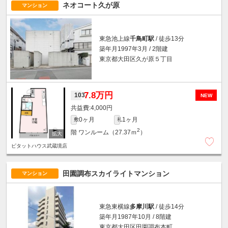
ネオコート久が原
マンション
東急池上線
千鳥町駅
/ 徒歩13分
築年月1997年3月 / 2階建
東京都大田区久が原５丁目
7.8万円
103
NEW
4,000円
0ヶ月
1ヶ月
敷
礼
2
階
ワンルーム（27.37ｍ
）
ピタットハウス武蔵境店
田園調布スカイライトマンション
マンション
東急東横線
多摩川駅
/ 徒歩14分
築年月1987年10月 / 8階建
東京都大田区田園調布本町