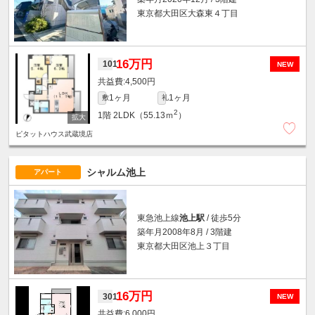
東京都大田区大森東４丁目
16万円
101
NEW
4,500円
1ヶ月
1ヶ月
敷
礼
2
1階
2LDK（55.13ｍ
）
ピタットハウス武蔵境店
シャルム池上
アパート
東急池上線
池上駅
/ 徒歩5分
築年月2008年8月 / 3階建
東京都大田区池上３丁目
16万円
301
NEW
6,000円