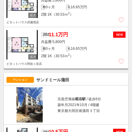
5,800円
0ヶ月
16.65万円
敷
礼
2
2階
1K（30.53ｍ
）
ピタットハウス武蔵境店
11.1万円
202
NEW
5,800円
0ヶ月
16.65万円
敷
礼
2
2階
1K（30.53ｍ
）
ピタットハウス阿佐ヶ谷店
サンドミール蒲田
マンション
京急空港線
糀谷駅
/ 徒歩6分
築年月2021年10月 / 4階建
東京都大田区南蒲田３丁目
10.5万円
101
NEW