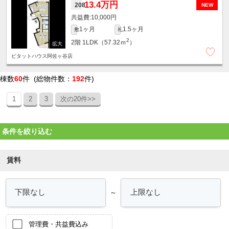
13.4万円
208
NEW
10,000円
1ヶ月
1.5ヶ月
敷
礼
2
2階
1LDK（57.32ｍ
）
ピタットハウス阿佐ヶ谷店
棟数
60
件 (総物件数：
192
件)
1
2
3
次の20件>>
条件を絞り込む
賃料
～
管理費・共益費込み