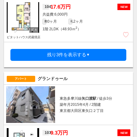
17.6万円
104
NEW
6,000円
0ヶ月
2ヶ月
敷
礼
2
1階
2LDK（48.93ｍ
）
ピタットハウス武蔵境店
残り3件を表示する
▼
グランドゥール
アパート
東急多摩川線
矢口渡駅
/ 徒歩3分
築年月2015年4月 / 2階建
東京都大田区東矢口２丁目
9.3万円
103
NEW