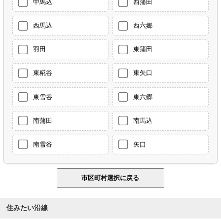
中馬込
西蒲田
西馬込
西六郷
羽田
東蒲田
東糀谷
東矢口
東雪谷
東六郷
南蒲田
南馬込
南雪谷
矢口
住みたい沿線